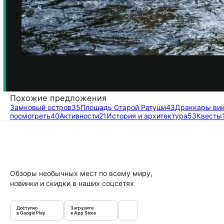
Похожие предложения
Замковый остров
35
Площадь Старой Ратуши
43
Драккары вик
посмотреть
40
Активности
21
История и архитектура
53
Квесты
Обзоры необычных мест по всему миру,
новинки и скидки в наших соцсетях
Доступно
Загрузите
в Google Play
в App Store