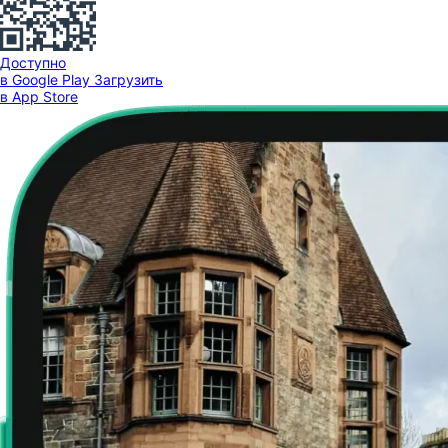
Доступно
в Google Play
Загрузить
в App Store