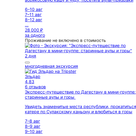
6–10 авг
7–11 авг
8–12 авг
...
28 000 ₽
за одного
Проживание не включено в стоимость
2 дня
многодневная экскурсия
Эльдар
4,83
6 отзывов
Экспресс-путешествие по Дагестану в мини-группе:
старинные аулы и горы
Увидеть знаменитые места республики, прокатиться
катере по Сулакскому каньону и влюбиться в горы
7–8 авг
8–9 авг
9–10 авг