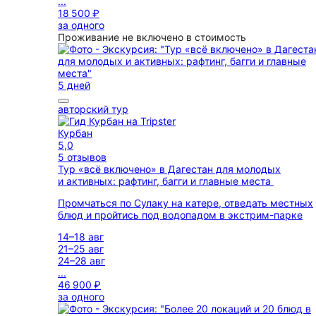
...
18 500 ₽
за одного
Проживание не включено в стоимость
5 дней
авторский тур
Курбан
5,0
5 отзывов
Тур «всё включено» в Дагестан для молодых
и активных: рафтинг, багги и главные места
Промчаться по Сулаку на катере, отведать местных
блюд и пройтись под водопадом в экстрим-парке
14–18 авг
21–25 авг
24–28 авг
...
46 900 ₽
за одного