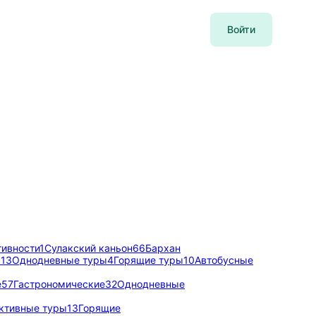
Войти
тивности
1
Сулакский каньон
66
Бархан
ы
13
Однодневные туры
4
Горящие туры
10
Автобусные
е
57
Гастрономические
32
Однодневные
ктивные туры
13
Горящие