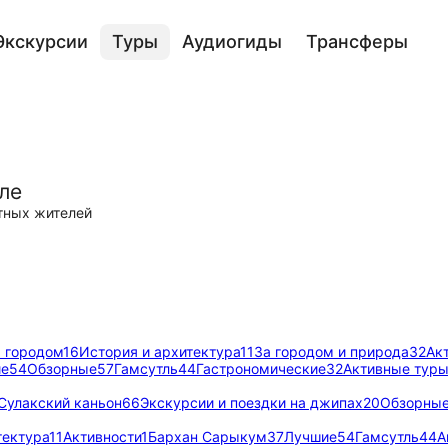
Экскурсии
Туры
Аудиогиды
Трансферы
ле
тных жителей
 городом
16
История и архитектура
11
За городом и природа
32
Ак
ие
54
Обзорные
57
Гамсутль
44
Гастрономические
32
Активные тур
Сулакский каньон
66
Экскурсии и поездки на джипах
20
Обзорны
тектура
11
Активности
1
Бархан Сарыкум
37
Лучшие
54
Гамсутль
44
А