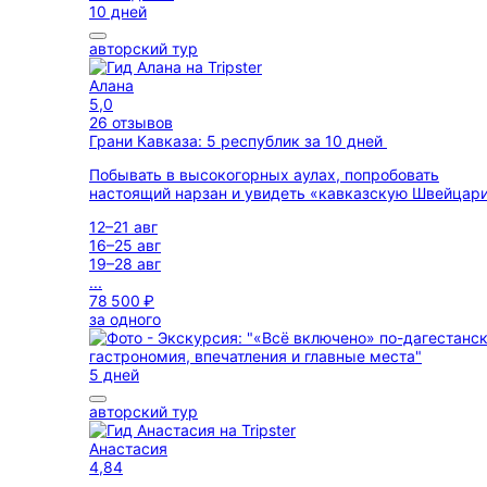
10 дней
авторский тур
Алана
5,0
26 отзывов
Грани Кавказа: 5 республик за 10 дней
Побывать в высокогорных аулах, попробовать
настоящий нарзан и увидеть «кавказскую Швейцар
12–21 авг
16–25 авг
19–28 авг
...
78 500 ₽
за одного
5 дней
авторский тур
Анастасия
4,84