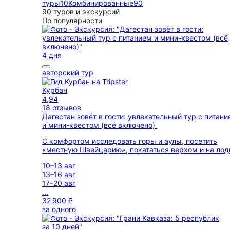
туры
10
Комбинированные
90
90 туров и экскурсий
По популярности
4 дня
авторский тур
Курбан
4,94
18 отзывов
Дагестан зовёт в гости: увлекательный тур с питан
и мини-квестом (всё включено)
С комфортом исследовать горы и аулы, посетить
«местную Швейцарию», покататься верхом и на лод
10–13 авг
13–16 авг
17–20 авг
...
32 900 ₽
за одного