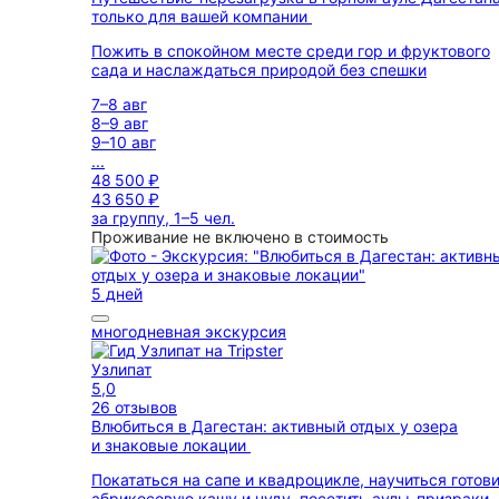
только для вашей компании
Пожить в спокойном месте среди гор и фруктового
сада и наслаждаться природой без спешки
7–8 авг
8–9 авг
9–10 авг
...
48 500 ₽
43 650 ₽
за группу, 1–5 чел.
Проживание не включено в стоимость
5 дней
многодневная экскурсия
Узлипат
5,0
26 отзывов
Влюбиться в Дагестан: активный отдых у озера
и знаковые локации
Покататься на сапе и квадроцикле, научиться готов
абрикосовую кашу и чуду, посетить аулы-призраки