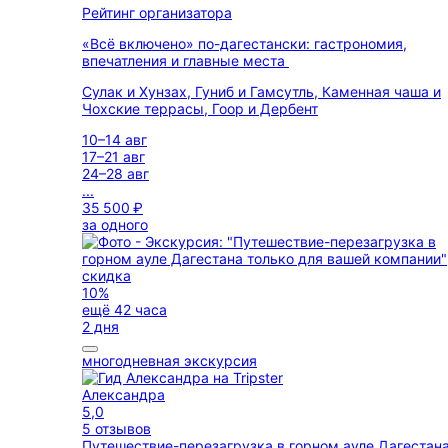
Рейтинг организатора
«Всё включено» по-дагестански: гастрономия,
впечатления и главные места
Сулак и Хунзах, Гуниб и Гамсутль, Каменная чаша и
Чохские террасы, Гоор и Дербент
10–14 авг
17–21 авг
24–28 авг
...
35 500 ₽
за одного
скидка
10%
ещё 42 часа
2 дня
многодневная экскурсия
Александра
5,0
5 отзывов
Путешествие-перезагрузка в горном ауле Дагестан