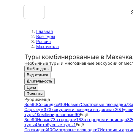
Главная
Все туры
Россия
Махачкала
Туры комбинированные в Махачка
Необычные туры и многодневные экскурсии от мес
Любые даты
Вид отдыха
Длительность
Цена
Фильтры
Рубрики
Ещё
Все
90
Со скидкой
10
Новые
7
Смотровые площадки
7
За
Сарыкум
37
Экскурсии и поездки на джипах
20
Лучш
туры
1
Комбинированные
90
Ещё
Все
90
Новые
7
За городом
16
За городом и природа
32
туры
4
Автобусные туры
1
Ещё
Со скидкой
10
Смотровые площадки
7
История и архи