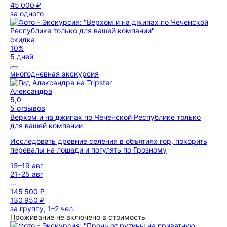
45 000 ₽
за одного
скидка
10%
5 дней
многодневная экскурсия
Александра
5,0
5 отзывов
Верхом и на джипах по Чеченской Республике только
для вашей компании
Исследовать древние селения в объятиях гор, покорить
перевалы на лошади и погулять по Грозному
15–19 авг
21–25 авг
...
145 500 ₽
130 950 ₽
за группу, 1–2 чел.
Проживание не включено в стоимость