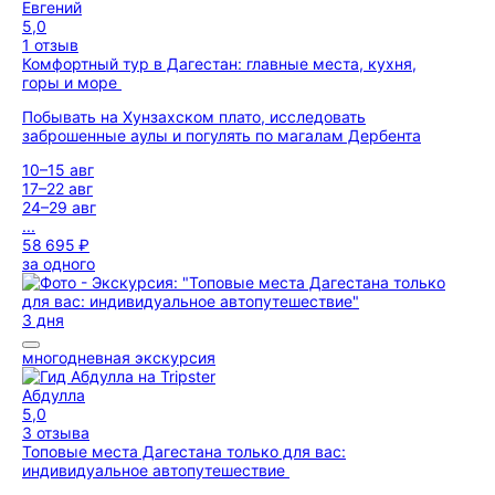
Евгений
5,0
1 отзыв
Комфортный тур в Дагестан: главные места, кухня,
горы и море
Побывать на Хунзахском плато, исследовать
заброшенные аулы и погулять по магалам Дербента
10–15 авг
17–22 авг
24–29 авг
...
58 695 ₽
за одного
3 дня
многодневная экскурсия
Абдулла
5,0
3 отзыва
Топовые места Дагестана только для вас:
индивидуальное автопутешествие