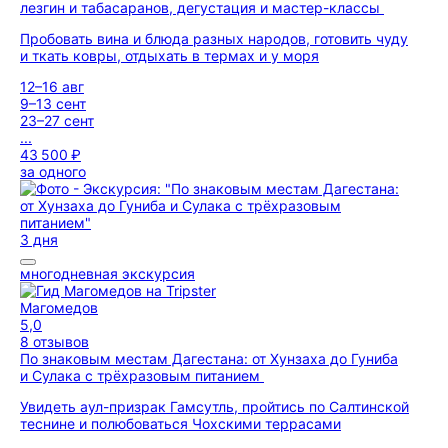
лезгин и табасаранов, дегустация и мастер-классы
Пробовать вина и блюда разных народов, готовить чуду
и ткать ковры, отдыхать в термах и у моря
12–16 авг
9–13 сент
23–27 сент
...
43 500 ₽
за одного
3 дня
многодневная экскурсия
Магомедов
5,0
8 отзывов
По знаковым местам Дагестана: от Хунзаха до Гуниба
и Сулака с трёхразовым питанием
Увидеть аул-призрак Гамсутль, пройтись по Салтинской
теснине и полюбоваться Чохскими террасами