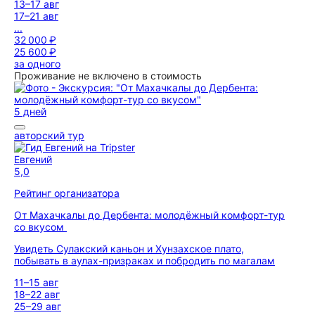
13–17 авг
17–21 авг
...
32 000 ₽
25 600 ₽
за одного
Проживание не включено в стоимость
5 дней
авторский тур
Евгений
5,0
Рейтинг организатора
От Махачкалы до Дербента: молодёжный комфорт-тур
со вкусом
Увидеть Сулакский каньон и Хунзахское плато,
побывать в аулах-призраках и побродить по магалам
11–15 авг
18–22 авг
25–29 авг