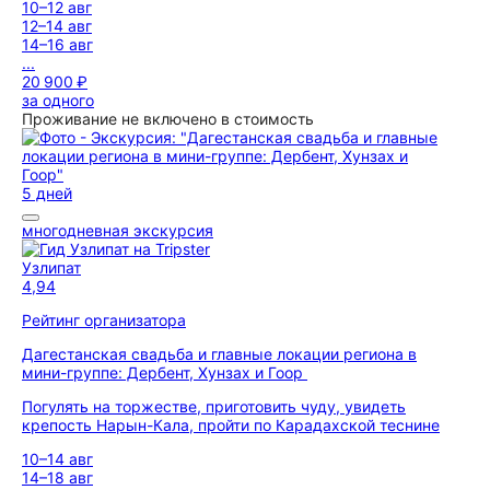
10–12 авг
12–14 авг
14–16 авг
...
20 900 ₽
за одного
Проживание не включено в стоимость
5 дней
многодневная экскурсия
Узлипат
4,94
Рейтинг организатора
Дагестанская свадьба и главные локации региона в
мини-группе: Дербент, Хунзах и Гоор
Погулять на торжестве, приготовить чуду, увидеть
крепость Нарын-Кала, пройти по Карадахской теснине
10–14 авг
14–18 авг