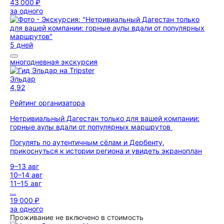
43 000 ₽
за одного
5 дней
многодневная экскурсия
Эльдар
4,92
Рейтинг организатора
Нетривиальный Дагестан только для вашей компании:
горные аулы вдали от популярных маршрутов
Погулять по аутентичным сёлам и Дербенту,
прикоснуться к истории региона и увидеть экраноплан
9–13 авг
10–14 авг
11–15 авг
...
19 000 ₽
за одного
Проживание не включено в стоимость