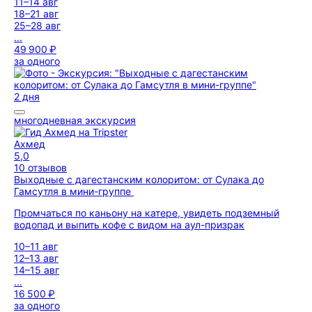
11–14 авг
18–21 авг
25–28 авг
...
49 900 ₽
за одного
2 дня
многодневная экскурсия
Ахмед
5,0
10 отзывов
Выходные с дагестанским колоритом: от Сулака до
Гамсутля в мини-группе
Промчаться по каньону на катере, увидеть подземный
водопад и выпить кофе с видом на аул-призрак
10–11 авг
12–13 авг
14–15 авг
...
16 500 ₽
за одного