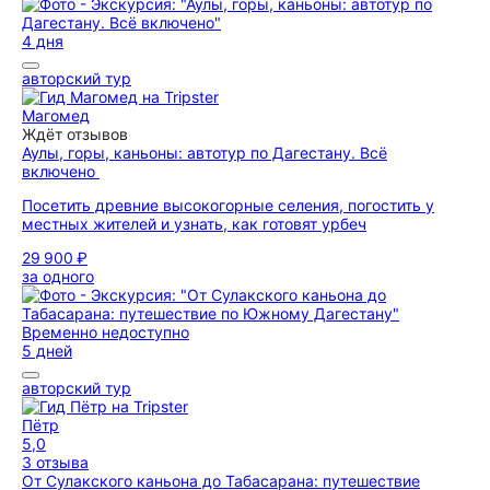
4 дня
авторский тур
Магомед
Ждёт отзывов
Аулы, горы, каньоны: автотур по Дагестану. Всё
включено
Посетить древние высокогорные селения, погостить у
местных жителей и узнать, как готовят урбеч
29 900 ₽
за одного
Временно недоступно
5 дней
авторский тур
Пётр
5,0
3 отзыва
От Сулакского каньона до Табасарана: путешествие