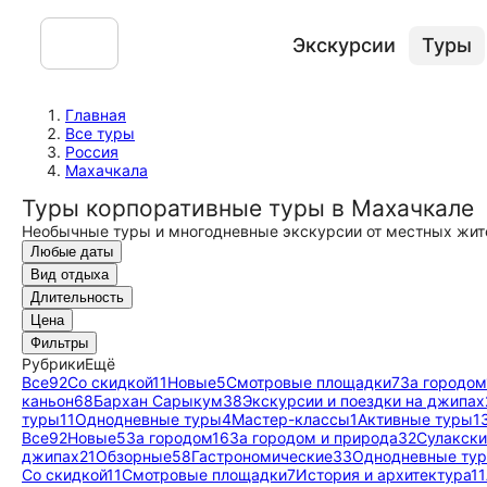
Экскурсии
Туры
Главная
Все туры
Россия
Махачкала
Туры корпоративные туры в Махачкале
Необычные туры и многодневные экскурсии от местных жит
Любые даты
Вид отдыха
Длительность
Цена
Фильтры
Рубрики
Ещё
Все
92
Со скидкой
11
Новые
5
Смотровые площадки
7
За городом
каньон
68
Бархан Сарыкум
38
Экскурсии и поездки на джипах
туры
11
Однодневные туры
4
Мастер-классы
1
Активные туры
1
Все
92
Новые
5
За городом
16
За городом и природа
32
Сулакски
джипах
21
Обзорные
58
Гастрономические
33
Однодневные ту
Со скидкой
11
Смотровые площадки
7
История и архитектура
11