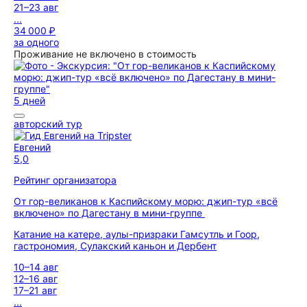
21–23 авг
...
34 000 ₽
за одного
Проживание не включено в стоимость
5 дней
авторский тур
Евгений
5,0
Рейтинг организатора
От гор-великанов к Каспийскому морю: джип-тур «всё
включено» по Дагестану в мини-группе
Катание на катере, аулы-призраки Гамсутль и Гоор,
гастрономия, Сулакский каньон и Дербент
10–14 авг
12–16 авг
17–21 авг
...