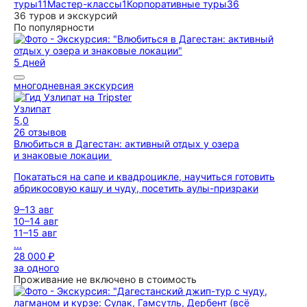
туры
11
Мастер-классы
1
Корпоративные туры
36
36 туров и экскурсий
По популярности
5 дней
многодневная экскурсия
Узлипат
5,0
26 отзывов
Влюбиться в Дагестан: активный отдых у озера
и знаковые локации
Покататься на сапе и квадроцикле, научиться готовить
абрикосовую кашу и чуду, посетить аулы-призраки
9–13 авг
10–14 авг
11–15 авг
...
28 000 ₽
за одного
Проживание не включено в стоимость