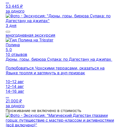
...
53 445 ₽
за одного
3 дня
многодневная экскурсия
Полина
5,0
10 отзывов
Дюны, горы, бирюза Сулака: по Дагестану на джипах
Полюбоваться Чохскими террасами, оказаться на
Языке тролля и заглянуть в аул-призрак
10–12 авг
12–14 авг
14–16 авг
...
21 000 ₽
за одного
Проживание не включено в стоимость