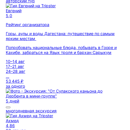
авторский тур
Евгений
5,0
Рейтинг организатора
Горы, аулы и воды Дагестана: путешествие по самым
ярким местам
Попробовать национальные блюда, побывать в Гооре и
Кахибе, забраться на Язык троля и бархан Сарыкум
10–14 авг
17–21 авг
24–28 авг
...
53 445 ₽
за одного
5 дней
многодневная экскурсия
Ахмед
4,86