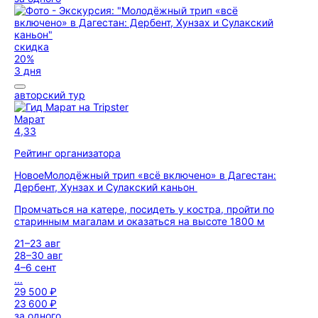
скидка
20%
3 дня
авторский тур
Марат
4,33
Рейтинг организатора
Новое
Молодёжный трип «всё включено» в Дагестан:
Дербент, Хунзах и Сулакский каньон
Промчаться на катере, посидеть у костра, пройти по
старинным магалам и оказаться на высоте 1800 м
21–23 авг
28–30 авг
4–6 сент
...
29 500 ₽
23 600 ₽
за одного