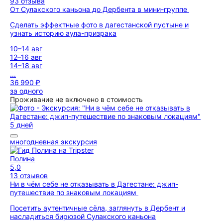
93 отзыва
От Сулакского каньона до Дербента в мини-группе
Сделать эффектные фото в дагестанской пустыне и
узнать историю аула-призрака
10–14 авг
12–16 авг
14–18 авг
...
36 990 ₽
за одного
Проживание не включено в стоимость
5 дней
многодневная экскурсия
Полина
5,0
13 отзывов
Ни в чём себе не отказывать в Дагестане: джип-
путешествие по знаковым локациям
Посетить аутентичные сёла, заглянуть в Дербент и
насладиться бирюзой Сулакского каньона