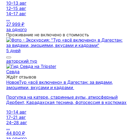
10–13 авг
12–15 авг
14–17 авг
...
27 999 ₽
за одного
Проживание не включено в стоимость
5 дней
авторский тур
Севда
Ждёт отзывов
Новое
Тур «всё включено» в Дагестан: за видами,
эмоциями, вкусами и кадрами
Прогулка на катере, старинные аулы, атмосферный
Дербент, Карадахская теснина, фотосессия в костюмах
10–14 авг
17–21 авг
24–28 авг
...
44 800 ₽
за одного