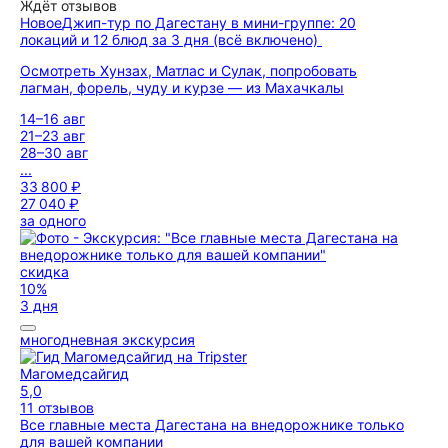
Ждёт отзывов
Новое
Джип-тур по Дагестану в мини-группе: 20
локаций и 12 блюд за 3 дня (всё включено)
Осмотреть Хунзах, Матлас и Сулак, попробовать
лагман, форель, чуду и курзе — из Махачкалы
14–16 авг
21–23 авг
28–30 авг
...
33 800 ₽
27 040 ₽
за одного
скидка
10%
3 дня
многодневная экскурсия
Магомедсайгид
5,0
11 отзывов
Все главные места Дагестана на внедорожнике только
для вашей компании