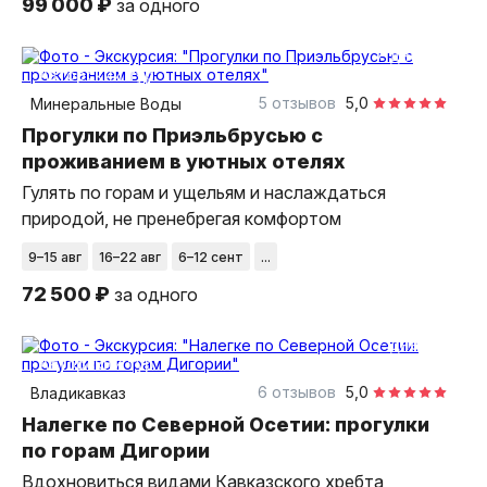
99 000 ₽
за одного
7 дней
авторский тур
5 отзывов
5,0
Минеральные Воды
Прогулки по Приэльбрусью с
проживанием в уютных отелях
Гулять по горам и ущельям и наслаждаться
природой, не пренебрегая комфортом
9–15 авг
16–22 авг
6–12 сент
...
72 500 ₽
за одного
7 дней
авторский тур
6 отзывов
5,0
Владикавказ
Налегке по Северной Осетии: прогулки
по горам Дигории
Вдохновиться видами Кавказского хребта,