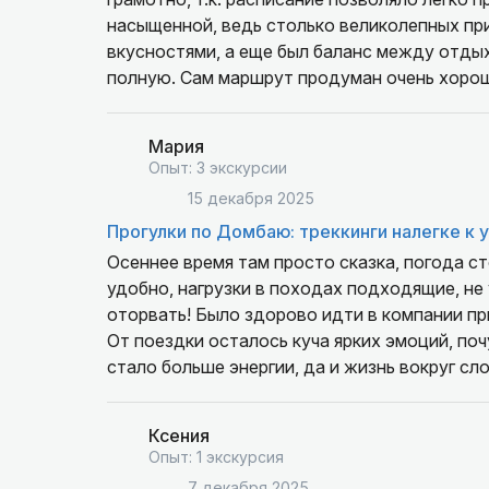
насыщенной, ведь столько великолепных пр
вкусностями, а еще был баланс между отдыхо
полную. Сам маршрут продуман очень хорошо
Хочу отдельно поблагодарить нашего гида А
нам, делились интересными историями о жиз
Мария
особенностях похода. Обязательно хочу верн
Опыт: 3 экскурсии
15 декабря 2025
Прогулки по Домбаю: треккинги налегке к 
Осеннее время там просто сказка, погода ст
удобно, нагрузки в походах подходящие, не
оторвать! Было здорово идти в компании п
От поездки осталось куча ярких эмоций, по
стало больше энергии, да и жизнь вокруг с
с местными, у них своя мудрость в каждом 
огромное удовольствие от путешествия. Ог
Ксения
красивые тропы! Желаю всей группе успехов
Опыт: 1 экскурсия
лучше!
7 декабря 2025