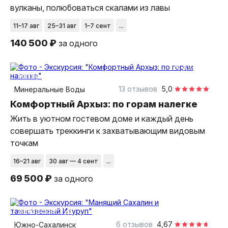
вулканы, полюбоваться скалами из лавы
11–17 авг
25–31 авг
1–7 сент
...
140 500 ₽
за одного
6 дней
авторский тур
13 отзывов
5,0
Минеральные Воды
Комфортный Архыз: по горам налегке
Жить в уютном гостевом доме и каждый день
совершать треккинги к захватывающим видовым
точкам
16–21 авг
30 авг — 4 сент
...
69 500 ₽
за одного
9 дней
авторский тур
6 отзывов
4,67
Южно-Сахалинск