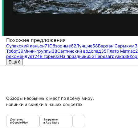
Похожие предложения
Сулакский каньон
71
Обзорные
62
Лучшие
58
Бархан Сарыкум
3
Тобот
39
Мини-группы
38
Салтинский водопад
35
Плато Матлас
2
рекомендует
24
В горы
63
На праздники
53
Перезагрузка
39
Кор
Ещё 6
Обзоры необычных мест по всему миру,
новинки и скидки в наших соцсетях
Доступно
Загрузите
в Google Play
в App Store