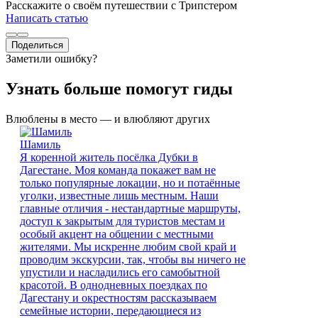
Расскажите о своём путешествии с Трипстером
Написать статью
Поделиться
Заметили ошибку?
Узнать больше помогут гиды
Влюблены в место — и влюбляют других
Шамиль
Я коренной житель посёлка Дубки в
Дагестане. Моя команда покажет вам не
только популярные локации, но и потаённые
уголки, известные лишь местным. Наши
главные отличия - нестандартные маршруты,
доступ к закрытым для туристов местам и
особый акцент на общении с местными
жителями. Мы искренне любим свой край и
проводим экскурсии, так, чтобы вы ничего не
упустили и насладились его самобытной
красотой. В однодневных поездках по
Дагестану и окрестностям рассказываем
семейные истории, передающиеся из