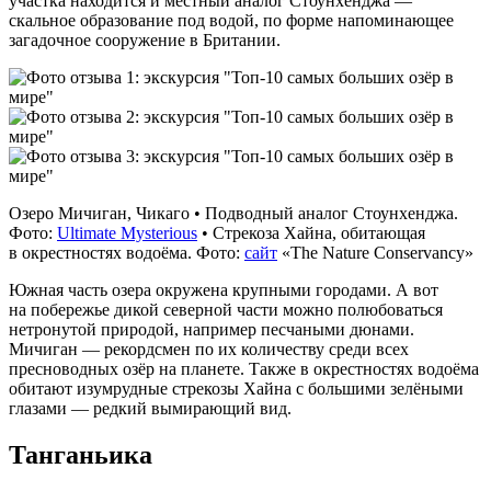
участка находится и местный аналог Стоунхенджа —
скальное образование под водой, по форме напоминающее
загадочное сооружение в Британии.
Озеро Мичиган, Чикаго • Подводный аналог Стоунхенджа.
Фото:
Ultimate Mysterious
• Стрекоза Хайна, обитающая
в окрестностях водоёма. Фото:
сайт
«The Nature Conservancy»
Южная часть озера окружена крупными городами. А вот
на побережье дикой северной части можно полюбоваться
нетронутой природой, например песчаными дюнами.
Мичиган — рекордсмен по их количеству среди всех
пресноводных озёр на планете. Также в окрестностях водоёма
обитают изумрудные стрекозы Хайна с большими зелёными
глазами — редкий вымирающий вид.
Танганьика