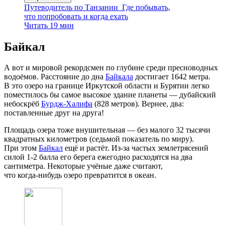
Путеводитель по Танзании
Где побывать,
что попробовать и когда ехать
Читать 19 мин
Байкал
А вот и мировой рекордсмен по глубине среди пресноводных
водоёмов. Расстояние до дна
Байкала
достигает 1642 метра.
В это озеро на границе Иркутской области и Бурятии легко
поместилось бы самое высокое здание планеты — дубайский
небоскрёб
Бурдж‑Халифа
(828 метров). Вернее, два:
поставленные друг на друга!
Площадь озера тоже внушительная — без малого 32 тысячи
квадратных километров (седьмой показатель по миру).
При этом
Байкал
ещё и растёт. Из‑за частых землетрясений
силой 1-2 балла его берега ежегодно расходятся на два
сантиметра. Некоторые учёные даже считают,
что когда‑нибудь озеро превратится в океан.