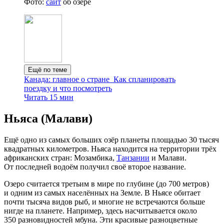
Фото:
сайт
об озере
Ещё по теме
Канада: главное о стране
Как спланировать
поездку и что посмотреть
Читать 15 мин
Ньяса (Малави)
Ещё одно из самых больших озёр планеты площадью 30 тысяч
квадратных километров. Ньяса находится на территории трёх
африканских стран: Мо­зам­би­ка,
Тан­за­нии
и Ма­ла­ви.
От последней водоём получил своё второе название.
Озеро считается третьим в мире по глубине (до 700 метров)
и одним из самых населённых на Земле. В Ньясе обитает
почти тысяча видов рыб, и многие не встречаются больше
нигде на планете. Например, здесь насчитывается около
350 разновидностей мбуна. Эти красивые разноцветные