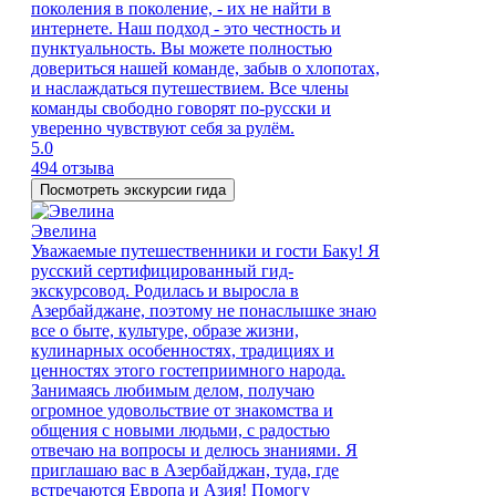
поколения в поколение, - их не найти в
интернете. Наш подход - это честность и
пунктуальность. Вы можете полностью
довериться нашей команде, забыв о хлопотах,
и наслаждаться путешествием. Все члены
команды свободно говорят по-русски и
уверенно чувствуют себя за рулём.
5.0
494 отзыва
Посмотреть экскурсии гида
Эвелина
Уважаемые путешественники и гости Баку! Я
русский сертифицированный гид-
экскурсовод. Родилась и выросла в
Азербайджане, поэтому не понаслышке знаю
все о быте, культуре, образе жизни,
кулинарных особенностях, традициях и
ценностях этого гостеприимного народа.
Занимаясь любимым делом, получаю
огромное удовольствие от знакомства и
общения с новыми людьми, с радостью
отвечаю на вопросы и делюсь знаниями. Я
приглашаю вас в Азербайджан, туда, где
встречаются Европа и Азия! Помогу