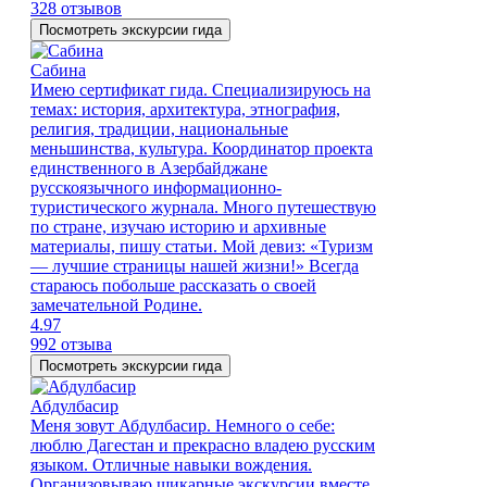
328 отзывов
Посмотреть экскурсии гида
Сабина
Имею сертификат гида. Специализируюсь на
темах: история, архитектура, этнография,
религия, традиции, национальные
меньшинства, культура. Координатор проекта
единственного в Азербайджане
русскоязычного информационно-
туристического журнала. Много путешествую
по стране, изучаю историю и архивные
материалы, пишу статьи. Мой девиз: «Туризм
— лучшие страницы нашей жизни!» Всегда
стараюсь побольше рассказать о своей
замечательной Родине.
4.97
992 отзыва
Посмотреть экскурсии гида
Абдулбасир
Меня зовут Абдулбасир. Немного о себе:
люблю Дагестан и прекрасно владею русским
языком. Отличные навыки вождения.
Организовываю шикарные экскурсии вместе