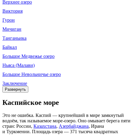
Верхнее озеро
Виктория
Гурон
Мичиган
Танганьика
Байкал
Большое Медвежье озеро
Ньяса (Малави)
Большое Невольничье озеро
Заключение
Развернуть
Каспийское море
Это не ошибка. Каспий — крупнейший в мире замкнутый
водоём, так называемое море‑озеро. Оно омывает берега пяти
стран: России,
Казахстана
,
Азербайджана
, Ирана
и Туркмении. Площадь озера — 371 тысяча квадратных