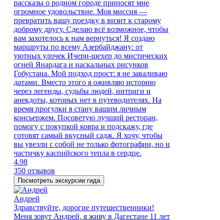
рассказы о родном городе приносят мне
огромное удовольствие. Моя миссия —
превратить вашу поездку в визит к старому
доброму другу. Сделаю всё возможное, чтобы
вам захотелось к нам вернуться! Я создаю
маршруты по всему Азербайджану: от
уютных улочек Ичери-шехер до мистических
огней Янардага и наскальных рисунков
Гобустана. Мой подход прост: я не заваливаю
датами. Вместо этого я оживляю историю
через легенды, судьбы людей, интриги и
анекдоты, которых нет в путеводителях. На
время прогулки я стану вашим личным
консьержем. Посоветую лучший ресторан,
помогу с покупкой ковра и подскажу, где
готовят самый вкусный садж. Я хочу, чтобы
вы увезли с собой не только фотографии, но и
частичку каспийского тепла в сердце.
4.98
350 отзывов
Посмотреть экскурсии гида
Андрей
Здравствуйте, дорогие путешественники!
Меня зовут Андрей, я живу в Дагестане 11 лет