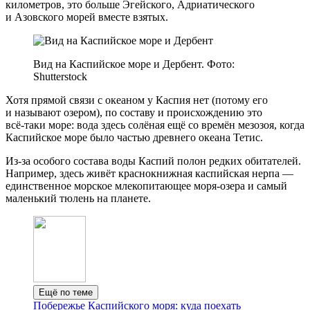
километров, это больше Эгейского, Адриатического
и Азовского морей вместе взятых.
Вид на Каспийское море и Дербент. Фото:
Shutterstock
Хотя прямой связи с океаном у Каспия нет (потому его
и называют озером), по составу и происхождению это
всё‑таки море: вода здесь солёная ещё со времён мезозоя, когда
Каспийское море было частью древнего океана Тетис.
Из‑за особого состава воды Каспий полон редких обитателей.
Например, здесь живёт краснокнижная каспийская нерпа —
единственное морское млекопитающее моря‑озера и самый
маленький тюлень на планете.
Ещё по теме
Побережье Каспийского моря: куда поехать