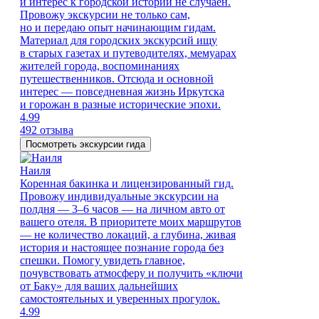
и интерес к городской истории не случаен.
Провожу экскурсии не только сам,
но и передаю опыт начинающим гидам.
Материал для городских экскурсий ищу
в старых газетах и путеводителях, мемуарах
жителей города, воспоминаниях
путешественников. Отсюда и основной
интерес — повседневная жизнь Иркутска
и горожан в разные исторические эпохи.
4.99
492 отзыва
Посмотреть экскурсии гида
Наиля
Коренная бакинка и лицензированный гид.
Провожу индивидуальные экскурсии на
полдня — 3–6 часов — на личном авто от
вашего отеля. В приоритете моих маршрутов
— не количество локаций, а глубина, живая
история и настоящее познание города без
спешки. Помогу увидеть главное,
почувствовать атмосферу и получить «ключи
от Баку» для ваших дальнейших
самостоятельных и уверенных прогулок.
4.99