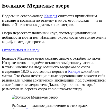
Большое Медвежье озеро
Водоём на северо‑западе
Канады
считается крупнейшим
в стране и восьмым по размеру в мире, его площадь — чуть
больше 31 тысячи квадратных километров.
Озеро пересекает полярный круг, поэтому цивилизации
поблизости почти нет. Населяют окрестности северные олени
карибу и медведи гризли.
Отправиться в Канаду
Большое Медвежье озеро сковано льдом с октября по июль.
Но даже летом в водоёме остаются замёрзшие участки.
Кстати, именно на льду Большого Медвежьего озера
в середине 1820‑х состоялись первые в
Канаде
хоккейные
матчи. Это были неофициальные соревнования: хоккеем себя
развлекали члены арктической экспедиции под руководством
английского исследователя Джона Франклина, который
разместил на берегах озера свою штаб‑квартиру.
Рыбалка — главное развлечение в этих краях.