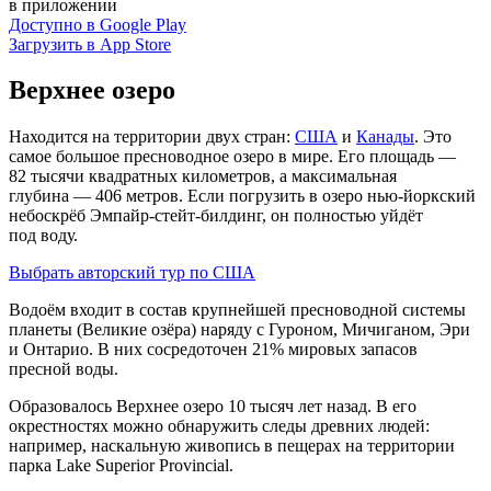
в приложении
Доступно в Google Play
Загрузить в App Store
Верхнее озеро
Находится на территории двух стран:
США
и
Канады
. Это
самое большое пресноводное озеро в мире. Его площадь —
82 тысячи квадратных километров, а максимальная
глубина — 406 метров. Если погрузить в озеро нью‑йоркский
небоскрёб Эмпайр‑стейт-билдинг, он полностью уйдёт
под воду.
Выбрать авторский тур по США
Водоём входит в состав крупнейшей пресноводной системы
планеты (Великие озёра) наряду с Гуроном, Мичиганом, Эри
и Онтарио. В них сосредоточен 21% мировых запасов
пресной воды.
Образовалось Верхнее озеро 10 тысяч лет назад. В его
окрестностях можно обнаружить следы древних людей:
например, наскальную живопись в пещерах на территории
парка Lake Superior Provincial.