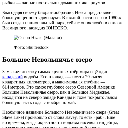
рыбки — частые постояльцы домашних аквариумов.
Благодаря своему биоразнообразию, Ньяса представляет
большую ценность для науки. В южной части озера в 1980‑х
был создан национальный парк, сейчас он включён в список
Всемирного наследия ЮНЕСКО.
Фото: Shutterstock
Большое Невольничье озеро
Замыкает десятку самых крупных озёр мира ещё один
канадский
водоём. Его площадь — почти 29 тысяч
квадратных километров, а максимальная глубина —
614 метров. Это самое глубокое озеро Северной Америки.
Большое Невольничье озеро, как и Большое Медвежье,
находится на северо‑западе Канады и тоже покрыто льдом
большую часть года: с ноября по май.
Необычное название Большого Невольничьего озера (Great
Slave Lake) произошло от слова slavey, то есть «раб». Ещё
во времена, когда окрестности водоёма населяли индейцы,
вражеские племена называли так коренной народ