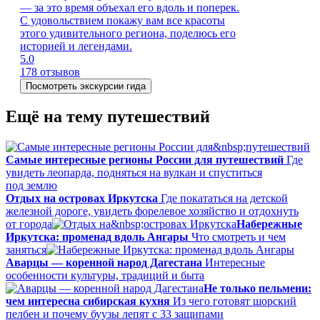
— за это время объехал его вдоль и поперек.
С удовольствием покажу вам все красоты
этого удивительного региона, поделюсь его
историей и легендами.
5.0
178 отзывов
Посмотреть экскурсии гида
Ещё на тему путешествий
Самые интересные регионы России для путешествий
Где
увидеть леопарда, подняться на вулкан и спуститься
под землю
Отдых на островах Иркутска
Где покататься на детской
железной дороге, увидеть форелевое хозяйство и отдохнуть
от города
Набережные
Иркутска: променад вдоль Ангары
Что смотреть и чем
заняться
Аварцы — коренной народ Дагестана
Интересные
особенности культуры, традиций и быта
Не только пельмени:
чем интересна сибирская кухня
Из чего готовят шорский
пелбен и почему буузы лепят с 33 защипами