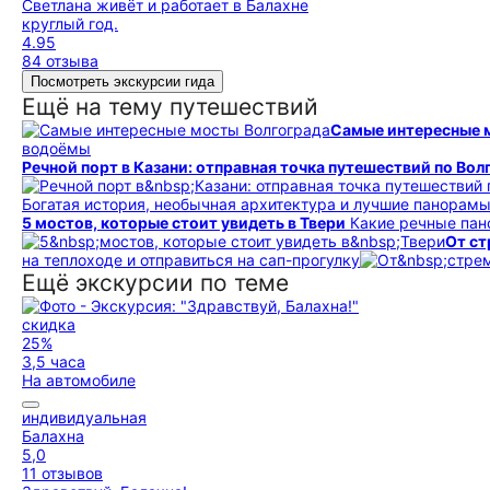
Светлана живёт и работает в Балахне
круглый год.
4.95
84 отзыва
Посмотреть экскурсии гида
Ещё на тему путешествий
Самые интересные 
водоёмы
Речной порт в Казани: отправная точка путешествий по Вол
Богатая история, необычная архитектура и лучшие панорам
5 мостов, которые стоит увидеть в Твери
Какие речные пан
От ст
на теплоходе и отправиться на сап-прогулку
Ещё экскурсии по теме
скидка
25%
3,5 часа
На автомобиле
индивидуальная
Балахна
5,0
11 отзывов