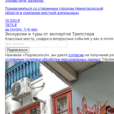
Здравствуй, Балахна!
Познакомиться со старинным городом Нижегородской
области в компании местной жительницы
10 500 ₽
7875 ₽
за группу, 1–4 чел.
Экскурсии и туры от экспертов Трипстера
Классные места, скидки и интересные события у вас в почте
Подписаться
Нажимая «Подписаться», вы даете
согласие
на получение ре
условиями политики обработки персональных данных
Tripste