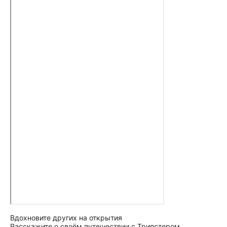
Вдохновите других на открытия
Расскажите о своём путешествии с Трипстером