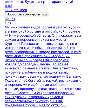
сложности. Будет супер — гарантируем!
4.83
1707 отзывов
Посмотреть экскурсии гида
Оля
Мы — команда гидов, организуем экскурсии
в египетской Хургаде и российской глубинке
— Нижегородской области. Оля покажет вам
самые интересные и вкусные места
Хургады! Расскажет не только факты, но и
истории из жизни обычных людей, о быте
русскоговорящих в городе вне отелей. А ещё
даст много практической информации!
Экскурсии по Хургаде Оля проводит с
ноября до середины весны, во время
зимовки с семьёй в Египте. Оля и Светлана,
искренне влюблённые в родной край,
покажут вам свою малую родину — Балахну.
Поделятся её богатой историей, познакомят с
интересными и любящими своё дело
людьми, проведут захватывающий квест для
детей! Вместе нам откроется очарование
тихих улочек, старинных храмов и
величественной архитектуры. Оля
показывает город с мая по октябрь.