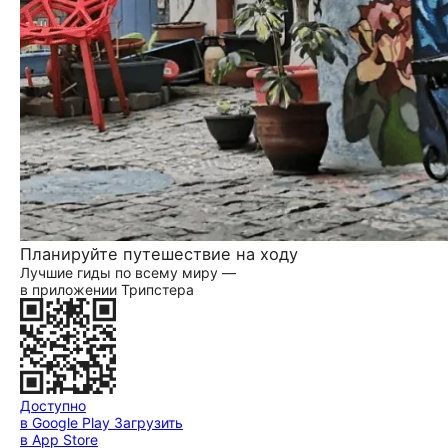
Планируйте путешествие на ходу
Лучшие гиды по всему миру —
в приложении Трипстера
Доступно
в Google Play
Загрузить
в App Store