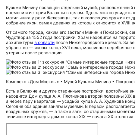
Кузьме Минину посвящён отдельный музей, расположенный 
времени и истории Балахны в целом. Здесь можно увидеть 
могильника у реки Железницы, так и коллекцию оружия от д
собрание икон, самая древняя из которых относится к XVIII в
От самого города, каким его застали Минин и Пожарский, се
Чудотворца 1552 года постройки. Храм находится на терри
архитектуры
в области
после Нижегородского кремля. За век
убранство — иконы конца XVII века, массивное серебряное 
утеряны после революции.
Комплекс «Дом Москвы» • Музей Кузьмы Минина • Покровски
Есть в Балахне и другие старинные постройки, достойные в
находится Дом купца А. А. Плотникова второй половины XIX
а через пару кварталов — усадьба купца А. А. Худякова кон
Сегодня оба здания заняты музеями. В первом располагает
воздушных кружев, — а также залы со старинными монетами
типичные интерьеры домов конца XIX — начала XX столетия 