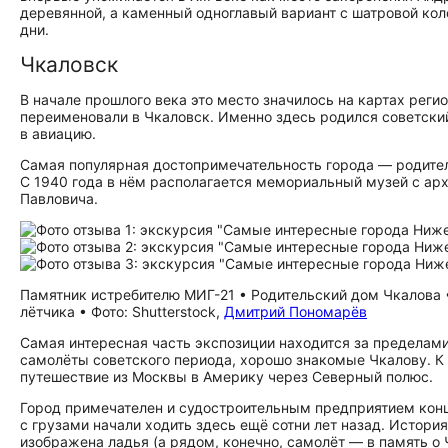
деревянной, а каменный одноглавый вариант с шатровой коло
дни.
Чкаловск
В начале прошлого века это место значилось на картах регио
переименовали в Чкаловск. Именно здесь родился советский
в авиацию.
Самая популярная до­сто­при­ме­ча­тель­но­сть города — род
С 1940 года в нём располагается мемориальный музей с а
Павловича.
Памятник истребителю МИГ-21 • Родительский дом Чкалова •
лётчика • Фото: Shutterstock,
Дмитрий Пономарёв
Самая интересная часть экспозиции находится за пределами
самолёты советского периода, хорошо знакомые Чкалову. К 
путешествие из Москвы в Америку через Северный полюс.
Город примечателен и судостроительным предприятием конца
с грузами начали ходить здесь ещё сотни лет назад. История
изображена ладья (а рядом, конечно, самолёт — в память о 