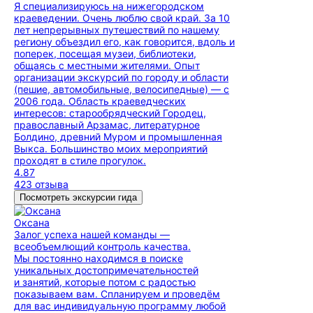
Я специализируюсь на нижегородском
краеведении. Очень люблю свой край. За 10
лет непрерывных путешествий по нашему
региону объездил его, как говорится, вдоль и
поперек, посещая музеи, библиотеки,
общаясь с местными жителями. Опыт
организации экскурсий по городу и области
(пешие, автомобильные, велосипедные) — с
2006 года. Область краеведческих
интересов: старообрядческий Городец,
православный Арзамас, литературное
Болдино, древний Муром и промышленная
Выкса. Большинство моих мероприятий
проходят в стиле прогулок.
4.87
423 отзыва
Посмотреть экскурсии гида
Оксана
Залог успеха нашей команды —
всеобъемлющий контроль качества.
Мы постоянно находимся в поиске
уникальных достопримечательностей
и занятий, которые потом с радостью
показываем вам. Спланируем и проведём
для вас индивидуальную программу любой