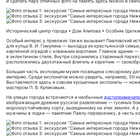
и сделать пару отличных фото на память здесь можно и сейч
Исторический центр города • Дом Алипова • Особняк Щеткина 
Особый интерес у приезжих также вызывает Павловский ист
для купца В. И. Гомулина — выходца из крестьянской семьи
кирпичной оградой с коваными воротами. Главное здание —
в эклектичном стиле. Внутри сохранились старинный паркет
расположились двухэтажный флигель и каретник — своеобр
Большая часть экспозиции музея посвящена слесарному делу
империю. Среди экспонатов можно увидеть, например, 50‑
Выставляются здесь и совсем крошечные экспонаты — ножи
мастером П. В. Куликовым.
На улицах города встречаются и необычные
до­сто­при­ме­ча­те
изображающая древнее русское развлечение — гусиные бои
морозоустойчивому сорту, выведенному на этих землях. А у
мужчины в лодке — памятник Павлу-перевозчику, в честь ко