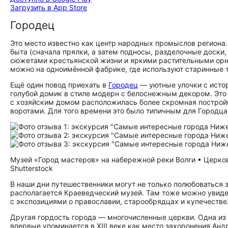
Загрузить в App Store
Городец
Это место известно как центр народных промыслов региона
быта (сначала прялки, а затем подносы, разделочные доски
сюжетами крестьянской жизни и яркими растительными орна
можно на одноимённой фабрике, где используют старинные 
Ещё один повод приехать в
Городец
— уютные улочки с исто
голубой домик в стиле модерн с белоснежным декором. Это у
с хозяйским домом расположилась более скромная построй
воротами. Для того времени это было типичным для Городц
Музей «Город мастеров» на набережной реки Волги • Церко
Shutterstock
В наши дни путешественники могут не только полюбоваться 
располагается Краеведческий музей. Там тоже можно уви
с экспозициями о православии, старообрядцах и купечестве
Другая гордость города — многочисленные церкви. Одна из
впервые упоминается в XIII веке как место захоронения Анд