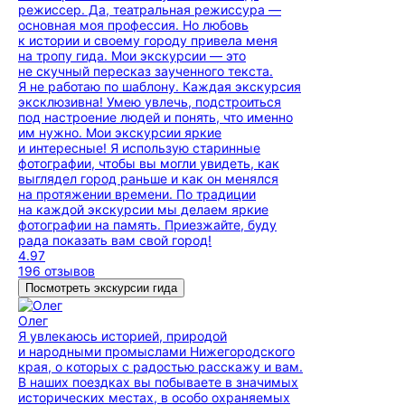
режиссер. Да, театральная режиссура —
основная моя профессия. Но любовь
к истории и своему городу привела меня
на тропу гида. Мои экскурсии — это
не скучный пересказ заученного текста.
Я не работаю по шаблону. Каждая экскурсия
эксклюзивна! Умею увлечь, подстроиться
под настроение людей и понять, что именно
им нужно. Мои экскурсии яркие
и интересные! Я использую старинные
фотографии, чтобы вы могли увидеть, как
выглядел город раньше и как он менялся
на протяжении времени. По традиции
на каждой экскурсии мы делаем яркие
фотографии на память. Приезжайте, буду
рада показать вам свой город!
4.97
196 отзывов
Посмотреть экскурсии гида
Олег
Я увлекаюсь историей, природой
и народными промыслами Нижегородского
края, о которых с радостью расскажу и вам.
В наших поездках вы побываете в значимых
исторических местах, в особо охраняемых