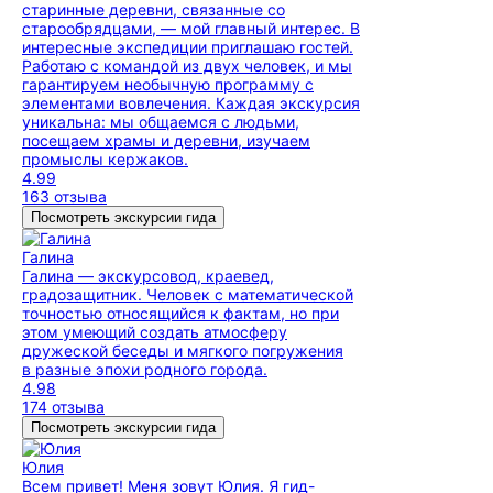
старинные деревни, связанные со
старообрядцами, — мой главный интерес. В
интересные экспедиции приглашаю гостей.
Работаю с командой из двух человек, и мы
гарантируем необычную программу с
элементами вовлечения. Каждая экскурсия
уникальна: мы общаемся с людьми,
посещаем храмы и деревни, изучаем
промыслы кержаков.
4.99
163 отзыва
Посмотреть экскурсии гида
Галина
Галина — экскурсовод, краевед,
градозащитник. Человек с математической
точностью относящийся к фактам, но при
этом умеющий создать атмосферу
дружеской беседы и мягкого погружения
в разные эпохи родного города.
4.98
174 отзыва
Посмотреть экскурсии гида
Юлия
Всем привет! Меня зовут Юлия. Я гид-