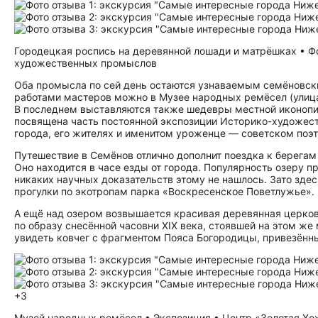
Городецкая роспись на деревянной лошади и матрёшках • Ф
художественных промыслов
Оба промысла по сей день остаются узнаваемым семёновск
работами мастеров можно в Музее народных ремёсел (улица Г
В последнем выставляются также шедевры местной иконопи
посвящена часть постоянной экспозиции Историко-художеств
города, его жителях и именитом уроженце — советском поэте
Путешествие в Семёнов отлично дополнит поездка к берега
Оно находится в часе езды от города. Популярность озеру пр
никаких научных доказательств этому не нашлось. Зато зде
прогулки по экотропам парка «Воскресенское Поветлужье».
А ещё над озером возвышается красивая деревянная церков
по образу снесённой часовни XIX века, стоявшей на этом же
увидеть ковчег с фрагментом Пояса Богородицы, привезённы
+3
Музей народных ремёсел • Экспозиция • Центр «Золотая Хо