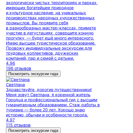
экологически чистых территориях и парках,
имеющих богатейшее природное
и культурное наследие, на уникальных
производствах народных художественных
промыслов. Вы проявите себя
в разнообразных мастер-классах, примете
участие в дегустациях, совершите конную
прогулку, — будет ещё много интересного.
Имею высшее туристическое образование.
Провожу индивидуальные экскурсии для
трудовых коллективов, дружеских
компаний, пар и семей с детьми.
4.96
196 отзывов
Посмотреть экскурсии гида
Светлана
Здравствуйте, дорогие путешественники!
Меня зовут Светлана, я коренной житель
Городца и профессиональный гид с высшим
гуманитарным образованием. Стаж работы в
туризме — более 20 лет. Хорошо знаю
историю, обычаи и особенности города.
4.97
115 отзывов
Посмотреть экскурсии гида