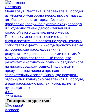
Светлана
Меня зовут Светлана, я переехала в Городец
из Нижнего Новгорода несколько лет назад,
влюбившись в этот город. Сменила
профессию, получила диплом экскурсовода
и с удовольствием делюсь тайнами и
красотой этого удивительного места.
Поскольку много лет жизни я отдала
журналистике — я постоянно учусь, изучаю,
сопоставляю факты и иногда провожу целые
исторические расследования, а
результатами делюсь со своими гостями. У
меня хорошо поставленный голос, это
результат многолетних прямых радиоэфиров
на нижегородском радио. Пишу стихи и
прозу — в том числе и про наш
замечательный город. Знаю, где покушать,
отдохнуть и культурно развлечься в Городце,
а ещё расскажу о местах, которых нет в
путеводителях.
4.99
72 отзыва
Посмотреть экскурсии гида
Алексей