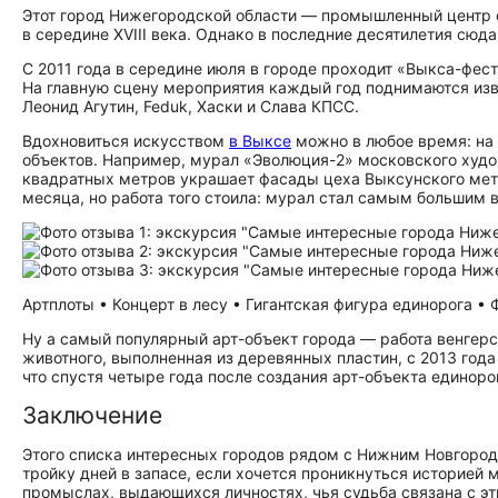
Этот город Нижегородской области — промышленный центр
в середине XVIII века. Однако в последние десятилетия сюд
С 2011 года в середине июля в городе проходит «Выкса-фе
На главную сцену мероприятия каждый год поднимаются изв
Леонид Агутин, Feduk, Хаски и Слава КПСС.
Вдохновиться искусством
в Выксе
можно в любое время: на 
объектов. Например, мурал «Эволюция-2» московского худ
квадратных метров украшает фасады цеха Выксунского мета
месяца, но работа того стоила: мурал стал самым большим в
Артплоты • Концерт в лесу • Гигантская фигура единорога • Ф
Ну а самый популярный арт-объект города — работа венгерс
животного, выполненная из деревянных пластин, с 2013 года
что спустя четыре года после создания арт-объекта единоро
Заключение
Этого списка интересных городов рядом с Нижним Новгород
тройку дней в запасе, если хочется проникнуться историей 
промыслах, выдающихся личностях, чья судьба связана с эти