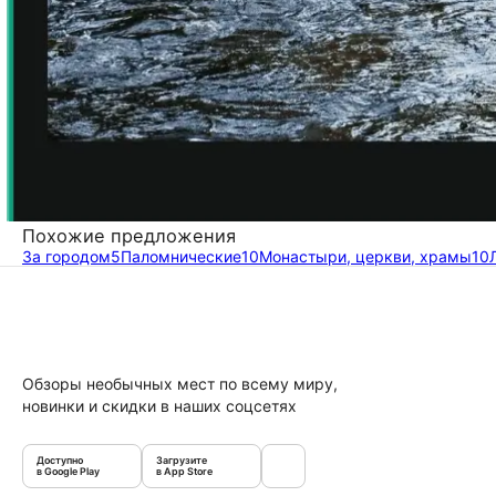
Похожие предложения
За городом
5
Паломнические
10
Монастыри, церкви, храмы
10
Обзоры необычных мест по всему миру,
новинки и скидки в наших соцсетях
Доступно
Загрузите
в Google Play
в App Store