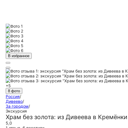
В избранное
+5
8 фото
Россия
/
Дивеево
/
За городом
/
Экскурсия
Храм без золота: из Дивеева в Кремёнки
5,0
1 отзыв
,
6 посетили