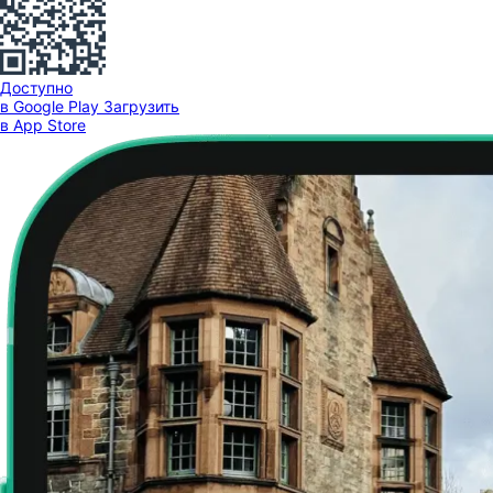
Доступно
в Google Play
Загрузить
в App Store