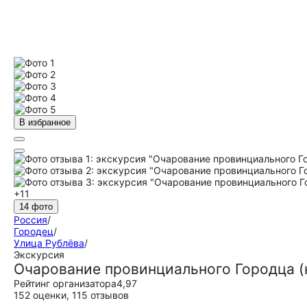
В избранное
+11
14 фото
Россия
/
Городец
/
Улица Рублёва
/
Экскурсия
Очарование провинциального Городца (
Рейтинг организатора
4,97
152 оценки
,
115 отзывов