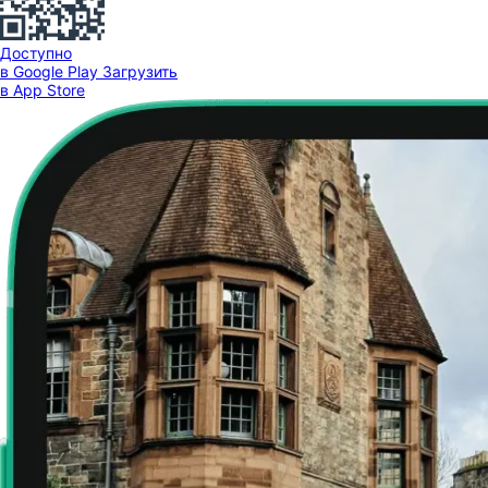
Доступно
в Google Play
Загрузить
в App Store