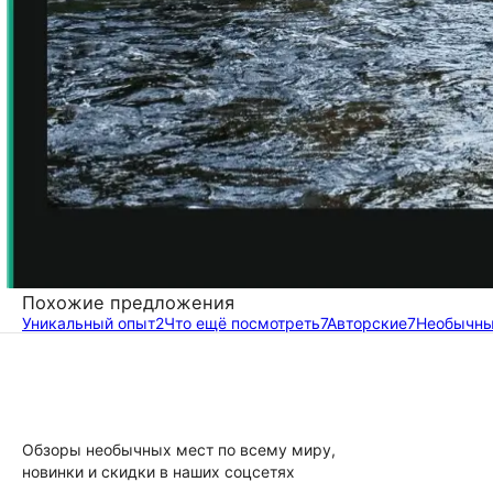
Похожие предложения
Уникальный опыт
2
Что ещё посмотреть
7
Авторские
7
Необычн
Обзоры необычных мест по всему миру,
новинки и скидки в наших соцсетях