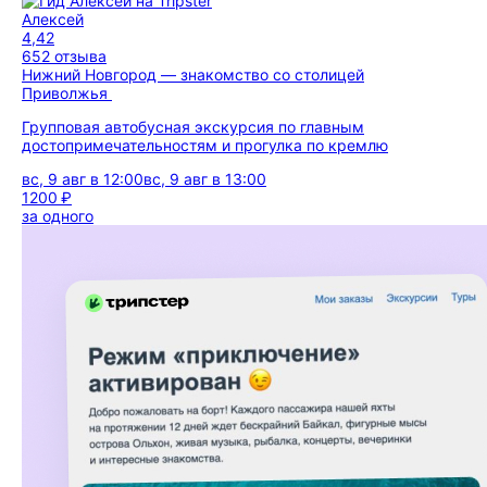
Алексей
4,42
652 отзыва
Нижний Новгород — знакомство со столицей
Приволжья
Групповая автобусная экскурсия по главным
достопримечательностям и прогулка по кремлю
вс, 9 авг в 12:00
вс, 9 авг в 13:00
1200 ₽
за одного