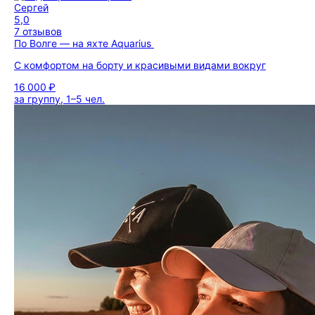
Сергей
5,0
7 отзывов
По Волге — на яхте Aquarius
С комфортом на борту и красивыми видами вокруг
16 000 ₽
за группу, 1–5 чел.