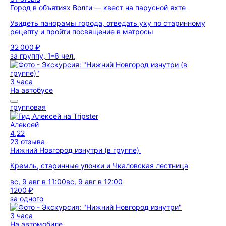
Город в объятиях Волги — квест на парусной яхте
Увидеть панорамы города, отведать уху по старинному
рецепту и пройти посвящение в матросы
32 000 ₽
за группу, 1–6 чел.
3 часа
На автобусе
групповая
Алексей
4,22
23 отзыва
Нижний Новгород изнутри (в группе)
Кремль, старинные улочки и Чкаловская лестница
вс, 9 авг в 11:00
вс, 9 авг в 12:00
1200 ₽
за одного
3 часа
На автомобиле