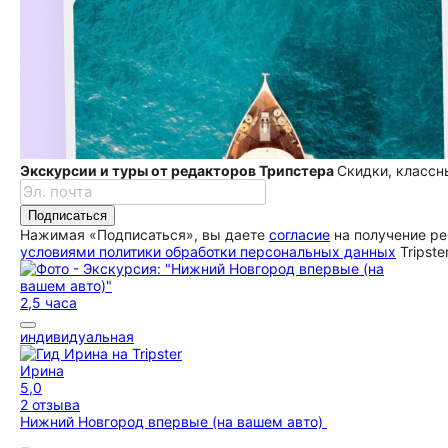
Экскурсии и туры от редакторов Трипстера
Скидки, классн
Подписаться
Нажимая «Подписаться», вы даете
согласие
на получение ре
условиями политики обработки персональных данных
Tripste
2,5 часа
индивидуальная
Ирина
5,0
2 отзыва
Нижний Новгород впервые (на вашем авто)