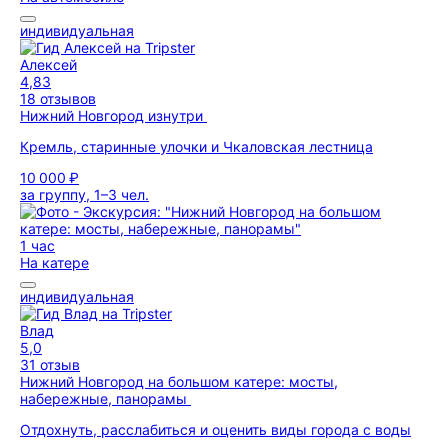
индивидуальная
Алексей
4,83
18 отзывов
Нижний Новгород изнутри
Кремль, старинные улочки и Чкаловская лестница
10 000 ₽
за группу, 1–3 чел.
1 час
На катере
индивидуальная
Влад
5,0
31 отзыв
Нижний Новгород на большом катере: мосты,
набережные, панорамы
Отдохнуть, расслабиться и оценить виды города с воды