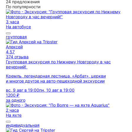
24 предложения
По популярности
3 часа
На автобусе
групповая
Алексей
4,57
374 отзыва
Групповая экскурсия по Нижнему Новгороду в час
вечерний!
Кремль, легендарная лестница, «Арбат», церкви
и многое другое на авто-пешеходной экскурсии
вс, 9 авг в 19:00
пн, 10 авг в 19:00
1200 ₽
за одного
2 часа
На яхте
индивидуальная