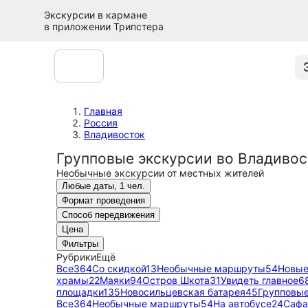
Экскурсии в кармане
в приложении Трипстера
Главная
Россия
Владивосток
Групповые экскурсии во Владивос
Необычные экскурсии от местных жителей
Любые даты, 1 чел.
Формат проведения
Способ передвижения
Цена
Фильтры
Рубрики
Ещё
Все
364
Со скидкой
13
Необычные маршруты
54
Новы
храмы
22
Маяки
94
Остров Шкота
31
Увидеть главное
6
площадки
135
Новосильцевская батарея
45
Групповы
Все
364
Необычные маршруты
54
На автобусе
24
Сафа