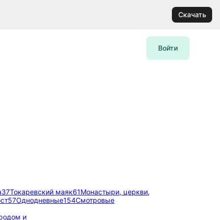
Скачать
Войти
а
37
Токаревский маяк
61
Монастыри, церкви,
ост
57
Однодневные
154
Смотровые
ородом и