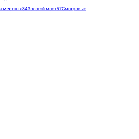
я местных
34
Золотой мост
57
Смотровые