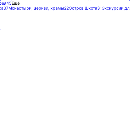
рея
45
Ещё
ка
37
Монастыри, церкви, храмы
22
Остров Шкота
31
Экскурсии дл