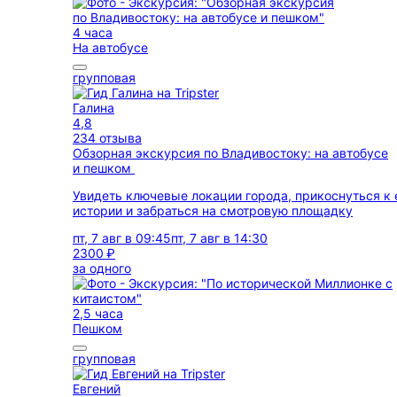
4 часа
На автобусе
групповая
Галина
4,8
234 отзыва
Обзорная экскурсия по Владивостоку: на автобусе
и пешком
Увидеть ключевые локации города, прикоснуться к 
истории и забраться на смотровую площадку
пт, 7 авг в 09:45
пт, 7 авг в 14:30
2300 ₽
за одного
2,5 часа
Пешком
групповая
Евгений