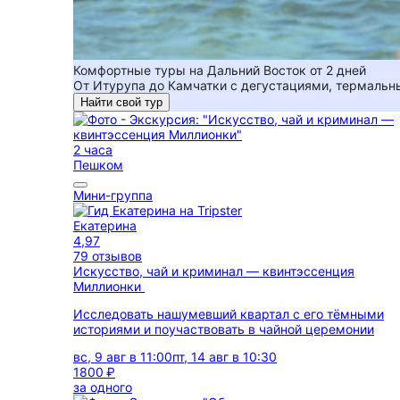
Комфортные туры на Дальний Восток от 2 дней
От Итурупа до Камчатки с дегустациями, термальн
Найти свой тур
2 часа
Пешком
Мини-группа
Екатерина
4,97
79 отзывов
Искусство, чай и криминал — квинтэссенция
Миллионки
Исследовать нашумевший квартал с его тёмными
историями и поучаствовать в чайной церемонии
вс, 9 авг в 11:00
пт, 14 авг в 10:30
1800 ₽
за одного