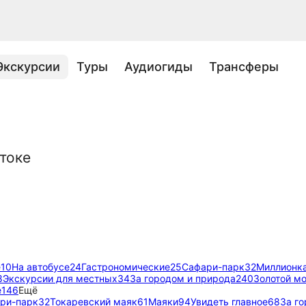
Экскурсии
Туры
Аудиогиды
Трансферы
токе
е
10
На автобусе
24
Гастрономические
25
Сафари-парк
32
Миллионк
8
Экскурсии для местных
34
За городом и природа
240
Золотой м
е
146
Ещё
ри-парк
32
Токаревский маяк
61
Маяки
94
Увидеть главное
68
За г