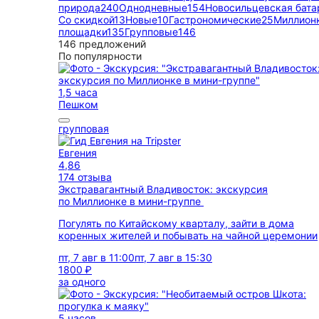
природа
240
Однодневные
154
Новосильцевская бата
Со скидкой
13
Новые
10
Гастрономические
25
Миллион
площадки
135
Групповые
146
146 предложений
По популярности
1,5 часа
Пешком
групповая
Евгения
4,86
174 отзыва
Экстравагантный Владивосток: экскурсия
по Миллионке в мини-группе
Погулять по Китайскому кварталу, зайти в дома
коренных жителей и побывать на чайной церемонии
пт, 7 авг в 11:00
пт, 7 авг в 15:30
1800 ₽
за одного
5 часов