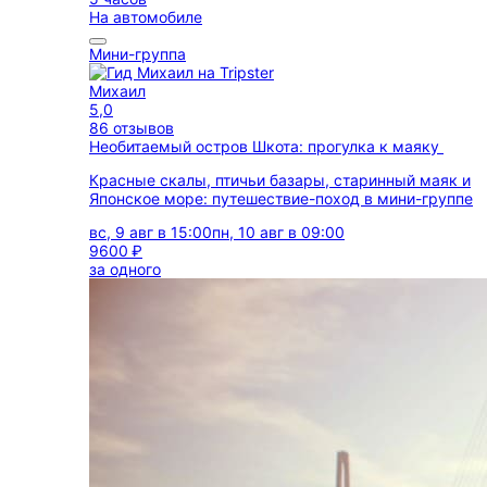
На автомобиле
Мини-группа
Михаил
5,0
86 отзывов
Необитаемый остров Шкота: прогулка к маяку
Красные скалы, птичьи базары, старинный маяк и
Японское море: путешествие-поход в мини-группе
вс, 9 авг в 15:00
пн, 10 авг в 09:00
9600 ₽
за одного