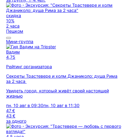
скидка
10%
2 часа
Пешком
Мини-группа
Вадим
4,75
Рейтинг организатора
Секреты Трастевере и холм Джаниколо: душа Рима
за 2 часа
Увидеть город, который живёт своей настоящей
жизнью
пн, 10 авг в 09:30
пн, 10 авг в 11:30
47 €
43 €
за одного
4,5 часа