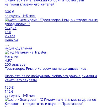
Окунуться в итальянский колорит и посмотреть
на город глазами его жителей
330 €
за группу, 1–5 чел.
скидка
15%
2 часа
Пешком
индивидуальная
Наталия
4,97
200 отзывов
Трастевере. Рим, о котором вы не догадывались
Прогуляться по лабиринтам любимого района римлян и
узнать его секреты
166 €
142 €
за группу, 1–5 чел.