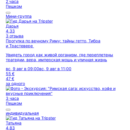
2 часа
Пешком
Мини-группа
Дарья
4,33
3 отзыва
Прогулка по вечному Риму: тайны гетто, Тибра
и Трастевере
Увидеть город как живой организм, где переплетены
трагедии, вера, имперская мощь и уличная жизнь
вс, 9 авг в 09:00
вс, 9 авг в 11:00
55 €
47 €
за одного
3 часа
Пешком
индивидуальная
Татьяна
4,83