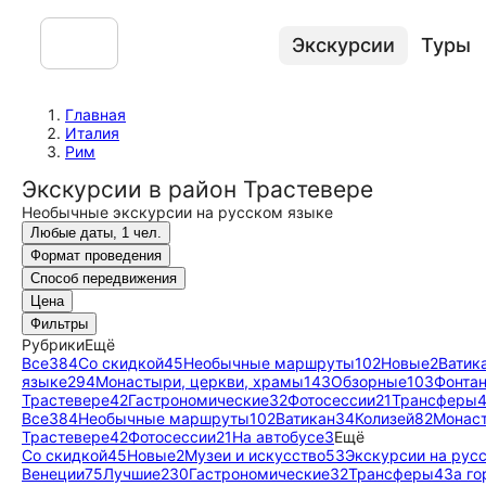
Экскурсии
Туры
Главная
Италия
Рим
Экскурсии в район Трастевере
Необычные экскурсии на русском языке
Любые даты, 1 чел.
Формат проведения
Способ передвижения
Цена
Фильтры
Рубрики
Ещё
Все
384
Со скидкой
45
Необычные маршруты
102
Новые
2
Ватик
языке
294
Монастыри, церкви, храмы
143
Обзорные
103
Фонтан
Трастевере
42
Гастрономические
32
Фотосессии
21
Трансферы
Все
384
Необычные маршруты
102
Ватикан
34
Колизей
82
Монаст
Трастевере
42
Фотосессии
21
На автобусе
3
Ещё
Со скидкой
45
Новые
2
Музеи и искусство
53
Экскурсии на рус
Венеции
75
Лучшие
230
Гастрономические
32
Трансферы
4
За го