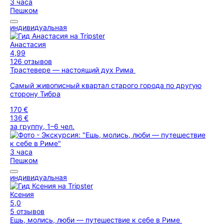
3 часа
Пешком
индивидуальная
Анастасия
4,99
126 отзывов
Трастевере — настоящий дух Рима
Самый живописный квартал старого города по другую
сторону Тибра
170 €
136 €
за группу, 1–6 чел.
3 часа
Пешком
индивидуальная
Ксения
5,0
5 отзывов
Ешь, молись, люби — путешествие к себе в Риме