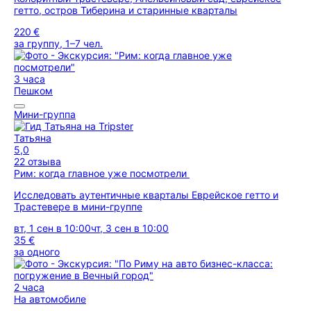
гетто, остров Тиберина и старинные кварталы
220 €
за группу, 1–7 чел.
3 часа
Пешком
Мини-группа
Татьяна
5,0
22 отзыва
Рим: когда главное уже посмотрели
Исследовать аутентичные кварталы Еврейское гетто и
Трастевере в мини-группе
вт, 1 сен в 10:00
чт, 3 сен в 10:00
35 €
за одного
2 часа
На автомобиле