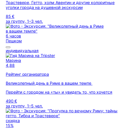
Трастевере, Гетто, холм Авентин и другие колоритные
уголки города на душевной экскурсии
85 €
за группу, 1–3 чел.
6 часов
Пешком
индивидуальная
Марина
4,88
Рейтинг организатора
Великолепный день в Риме в вашем темпе
Перейти с городом на «ты» и увидеть то, что хочется
490 €
за группу, 1–5 чел.
скидка
15%