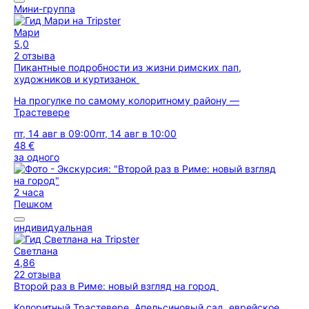
Мини-группа
Мари
5,0
2 отзыва
Пикантные подробности из жизни римских пап,
художников и куртизанок
На прогулке по самому колоритному району —
Трастевере
пт, 14 авг в 09:00
пт, 14 авг в 10:00
48 €
за одного
2 часа
Пешком
индивидуальная
Светлана
4,86
22 отзыва
Второй раз в Риме: новый взгляд на город
Колоритный Трастевере, Апельсиновый сад, еврейское