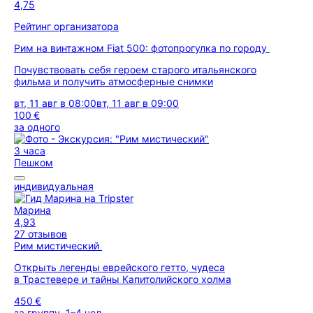
4,75
Рейтинг организатора
Рим на винтажном Fiat 500: фотопрогулка по городу
Почувствовать себя героем старого итальянского
фильма и получить атмосферные снимки
вт, 11 авг в 08:00
вт, 11 авг в 09:00
100 €
за одного
3 часа
Пешком
индивидуальная
Марина
4,93
27 отзывов
Рим мистический
Открыть легенды еврейского гетто, чудеса
в Трастевере и тайны Капитолийского холма
450 €
за группу, 1–4 чел.