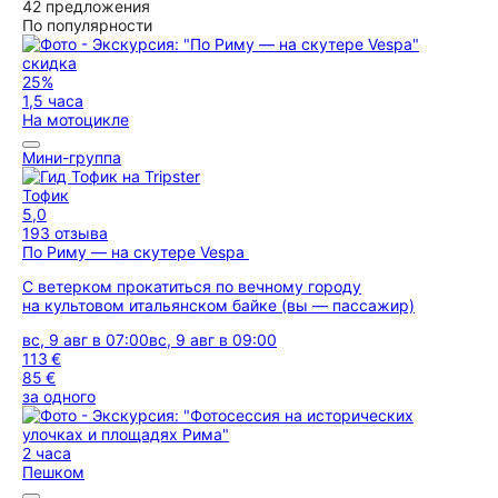
42 предложения
По популярности
скидка
25%
1,5 часа
На мотоцикле
Мини-группа
Тофик
5,0
193 отзыва
По Риму — на скутере Vespa
С ветерком прокатиться по вечному городу
на культовом итальянском байке (вы — пассажир)
вс, 9 авг в 07:00
вс, 9 авг в 09:00
113 €
85 €
за одного
2 часа
Пешком