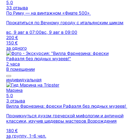
5,0
33 отзыва
По Риму — на винтажном «Фиате 500»
Прокатиться по Вечному городу с итальянским шиком
вс, 9 авг в 07:00
вс, 9 авг в 09:00
200 €
150 €
за одного
2 часа
В помещении
индивидуальная
Марина
5,0
3 отзыва
Вилла Фарнезина: фрески Рафаэля без людных музеев!
Проникнуться духом греческой мифологии и античной
классики, изучив шедевры мастеров Возрождения
180 €
за группу, 1–6 чел.