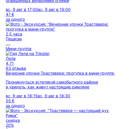
освещённых вечерними огнями
вс, 9 авг в 17:00
вс, 9 авг в 19:00
47 €
за одного
2,5 часа
Пешком
Мини-группа
Лела
4,71
63 отзыва
Вечерние улочки Трастевере: прогулка в мини-группе
Проникнуться эстетикой самобытного района
и увидеть, как живут настоящие римляне
вс, 9 авг в 18:15
вс, 9 авг в 18:30
55 €
за одного
скидка
20%