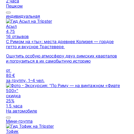
2 часа
Пешком
индивидуальная
Асыл
4,75
16 отзывов
С Римом на «ты»: места древнее Колизея — гордое
гетто и вкусное Трастевере
Ощутить особую атмосферу двух римских кварталов
и погрузиться в их самобытную историю
от
80 €
за группу, 1–4 чел.
скидка
25%
1,5 часа
На автомобиле
Мини-группа
Тофик