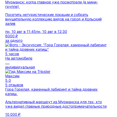
Мурманск: когда главное уже посмотрели (в мини-
группе)
Посетить нетуристические локации и собрать
внушительную коллекцию видов на город и Кольский
залив
пн, 10 авг в 11:45
пн, 10 авг в 12:30
6000 ₽
за одного
5 часов
На автомобиле
индивидуальная
Максим
5,0
5 отзывов
Гора Горелая, каменный лабиринт и тайна древних
капищ
Альтернативный маршрут из Мурманска для тех, кто
уже видел главные природные достопримечательности
10 000 ₽