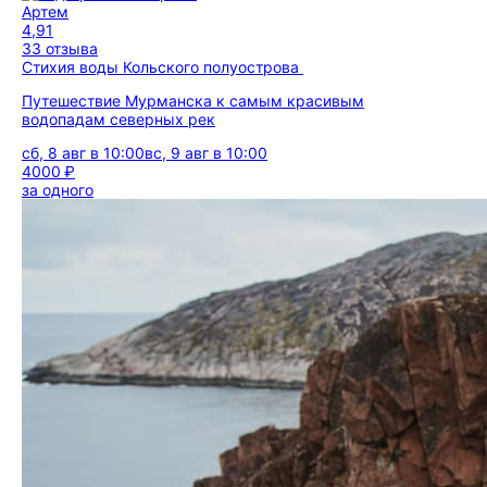
Артем
4,91
33 отзыва
Стихия воды Кольского полуострова
Путешествие Мурманска к самым красивым
водопадам северных рек
сб, 8 авг в 10:00
вс, 9 авг в 10:00
4000 ₽
за одного