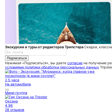
Экскурсии и туры от редакторов Трипстера
Скидки, классн
Подписаться
Нажимая «Подписаться», вы даете
согласие
на получение ре
условиями политики обработки персональных данных
Tripste
2,5 часа
На автомобиле
Мини-группа
Оксана
4,96
28 отзывов