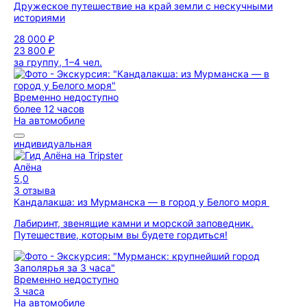
Дружеское путешествие на край земли с нескучными
историями
28 000 ₽
23 800 ₽
за группу, 1–4 чел.
Временно недоступно
более 12 часов
На автомобиле
индивидуальная
Алёна
5,0
3 отзыва
Кандалакша: из Мурманска — в город у Белого моря
Лабиринт, звенящие камни и морской заповедник.
Путешествие, которым вы будете гордиться!
Временно недоступно
3 часа
На автомобиле