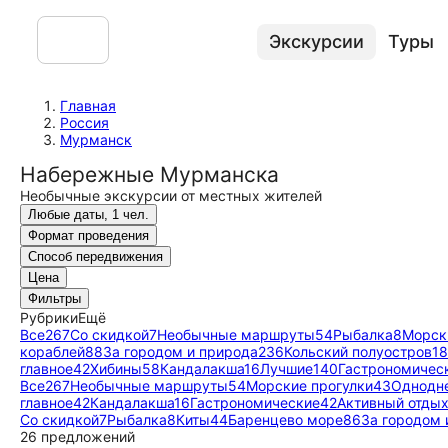
Экскурсии
Туры
Главная
Россия
Мурманск
Набережные Мурманска
Необычные экскурсии от местных жителей
Любые даты, 1 чел.
Формат проведения
Способ передвижения
Цена
Фильтры
Рубрики
Ещё
Все
267
Со скидкой
7
Необычные маршруты
54
Рыбалка
8
Морск
кораблей
88
За городом и природа
236
Кольский полуостров
1
главное
42
Хибины
58
Кандалакша
16
Лучшие
140
Гастрономичес
Все
267
Необычные маршруты
54
Морские прогулки
43
Однодн
главное
42
Кандалакша
16
Гастрономические
42
Активный отды
Со скидкой
7
Рыбалка
8
Киты
44
Баренцево море
86
За городом 
26 предложений