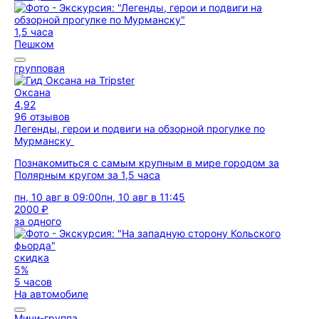
1,5 часа
Пешком
групповая
Оксана
4,92
96 отзывов
Легенды, герои и подвиги на обзорной прогулке по
Мурманску
Познакомиться с самым крупным в мире городом за
Полярным кругом за 1,5 часа
пн, 10 авг в 09:00
пн, 10 авг в 11:45
2000 ₽
за одного
скидка
5%
5 часов
На автомобиле
Мини-группа