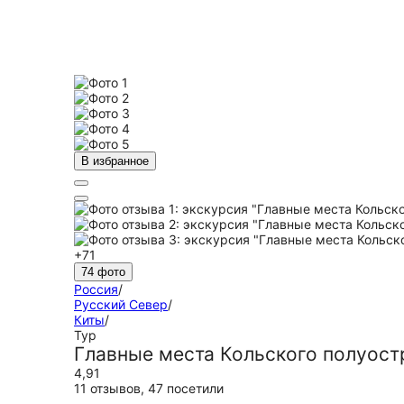
В избранное
+71
74 фото
Россия
/
Русский Север
/
Киты
/
Тур
Главные места Кольского полуост
4,91
11 отзывов
,
47 посетили