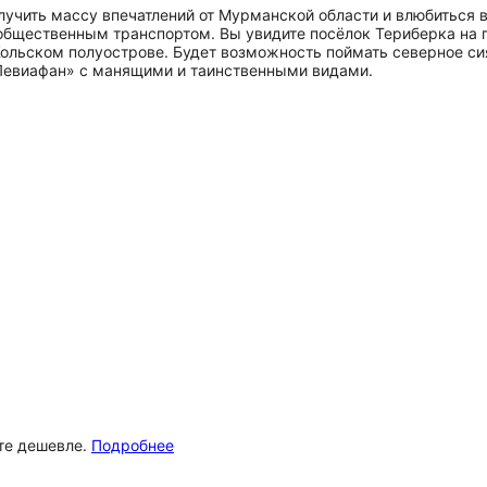
лучить массу впечатлений от Мурманской области и влюбиться
 общественным транспортом. Вы увидите посёлок Териберка на 
Кольском полуострове. Будет возможность поймать северное си
«Левиафан» с манящими и таинственными видами.
ёте дешевле.
Подробнее