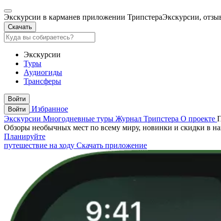
Экскурсии в кармане
в приложении Трипстера
Экскурсии, отзы
Скачать
Экскурсии
Туры
Аудиогиды
Трансферы
Войти
Избранное
Войти
Экскурсии
Многодневные туры
Журнал Трипстера
О проекте
Обзоры необычных мест по всему миру, новинки и скидки в н
Планируйте
путешествие на ходу
Скачать приложение