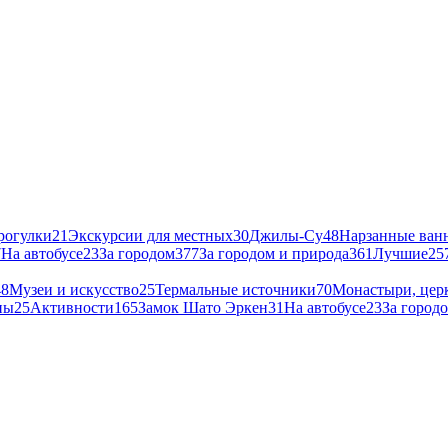
рогулки
21
Экскурсии для местных
30
Джилы-Су
48
Нарзанные ван
7
На автобусе
23
За городом
377
За городом и природа
361
Лучшие
25
48
Музеи и искусство
25
Термальные источники
70
Монастыри, цер
ны
25
Активности
165
Замок Шато Эркен
31
На автобусе
23
За город