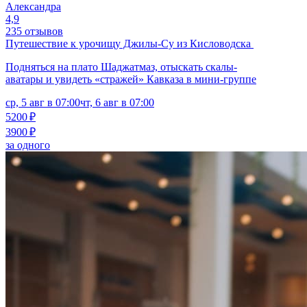
Александра
4,9
235 отзывов
Путешествие к урочищу Джилы-Су из Кисловодска
Подняться на плато Шаджатмаз, отыскать скалы-
аватары и увидеть «стражей» Кавказа в мини-группе
ср, 5 авг в 07:00
чт, 6 авг в 07:00
5200 ₽
3900 ₽
за одного