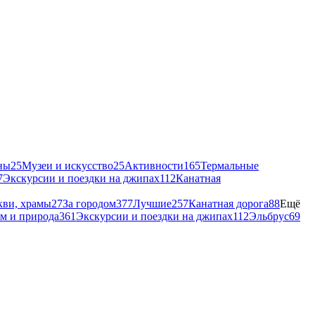
ны
25
Музеи и искусство
25
Активности
165
Термальные
7
Экскурсии и поездки на джипах
112
Канатная
кви, храмы
27
За городом
377
Лучшие
257
Канатная дорога
88
Ещё
ом и природа
361
Экскурсии и поездки на джипах
112
Эльбрус
69