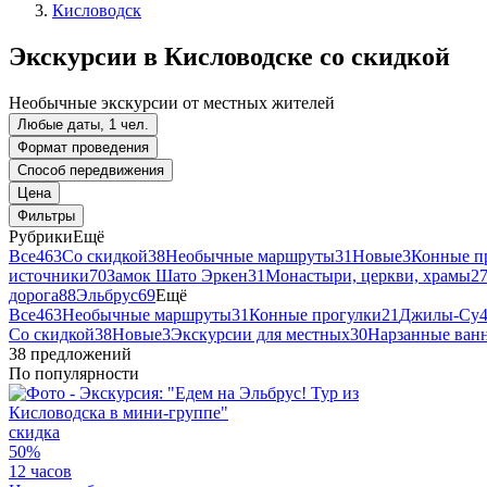
Кисловодск
Экскурсии в Кисловодске со скидкой
Необычные экскурсии от местных жителей
Любые даты, 1 чел.
Формат проведения
Способ передвижения
Цена
Фильтры
Рубрики
Ещё
Все
463
Со скидкой
38
Необычные маршруты
31
Новые
3
Конные п
источники
70
Замок Шато Эркен
31
Монастыри, церкви, храмы
2
дорога
88
Эльбрус
69
Ещё
Все
463
Необычные маршруты
31
Конные прогулки
21
Джилы-Су
Со скидкой
38
Новые
3
Экскурсии для местных
30
Нарзанные ван
38 предложений
По популярности
скидка
50%
12 часов