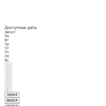
Доступные даты
Август
Пн
Вт
Ср
Чт
Пт
Сб
Вс
1
×
2
×
3
×
4
×
5
×
6
×
7
6630 ₽
8
6630 ₽