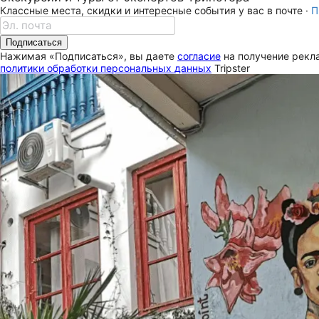
Классные места, скидки и интересные события у вас в почте ·
П
Подписаться
Нажимая «Подписаться», вы даете
согласие
на получение рекла
политики обработки персональных данных
Tripster