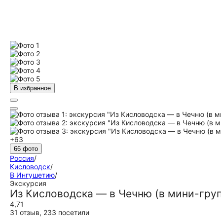
В избранное
+63
66 фото
Россия
/
Кисловодск
/
В Ингушетию
/
Экскурсия
Из Кисловодска — в Чечню (в мини-гру
4,71
31 отзыв
,
233 посетили