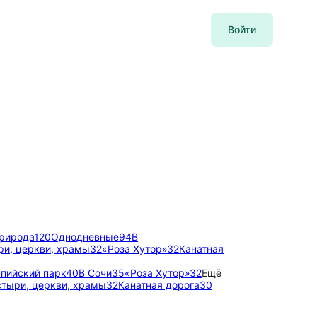
Войти
природа
120
Однодневные
94
В
и, церкви, храмы
32
«Роза Хутор»
32
Канатная
пийский парк
40
В Сочи
35
«Роза Хутор»
32
Ещё
тыри, церкви, храмы
32
Канатная дорога
30