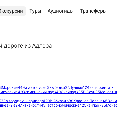
Экскурсии
Туры
Аудиогиды
Трансферы
й дороге из Адлера
3
Морские
44
На автобусе
43
Рыбалка
27
Лучшие
124
За городом и 
омические
42
Олимпийский парк
40
Скайпарк
35
В Сочи
35
Монастыр
27
За городом и природа
120
В Абхазию
89
Красная Поляна
45
Олим
дневные
94
Активности
45
Гастрономические
42
Скайпарк
35
Монас