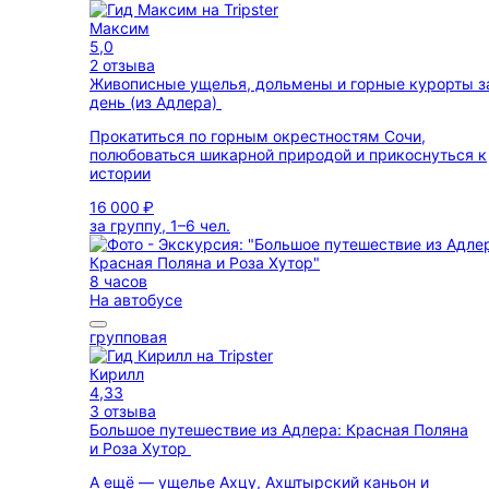
Максим
5,0
2 отзыва
Живописные ущелья, дольмены и горные курорты з
день (из Адлера)
Прокатиться по горным окрестностям Сочи,
полюбоваться шикарной природой и прикоснуться к
истории
16 000 ₽
за группу, 1–6 чел.
8 часов
На автобусе
групповая
Кирилл
4,33
3 отзыва
Большое путешествие из Адлера: Красная Поляна
и Роза Хутор
А ещё — ущелье Ахцу, Ахштырский каньон и