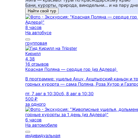
Бани, курорты, природа, винодельни... и на пару дн
Найти свой тур
8 часов
На автобусе
групповая
Кирилл
4,38
16 отзывов
Красная Поляна — сердце гор (из Адлера)
В программе: ущелье Ахцу, Ахштырский каньон и т
горных курорта — сама Поляна, Роза Хутор и Газпр
пт, 7 авг в 10:30
сб, 8 авг в 10:30
500 ₽
за одного
6 часов
На автомобиле
индивидуальная