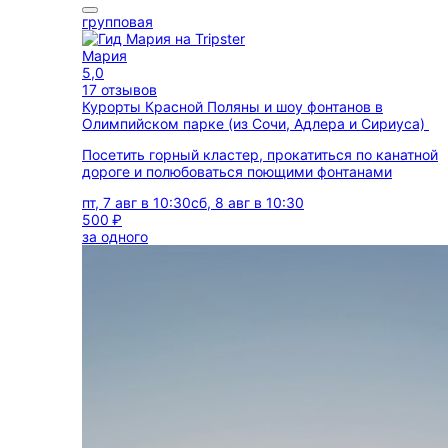
групповая
Мария
5,0
17 отзывов
Курорты Красной Поляны и шоу фонтанов в
Олимпийском парке (из Сочи, Адлера и Сириуса)
Посетить горный кластер, прокатиться по канатной
дороге и полюбоваться поющими фонтанами
пт, 7 авг в 10:30
сб, 8 авг в 10:30
500 ₽
за одного