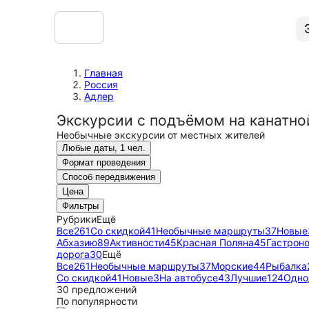
Главная
Россия
Адлер
Экскурсии с подъёмом на канатно
Необычные экскурсии от местных жителей
Любые даты, 1 чел.
Формат проведения
Способ передвижения
Цена
Фильтры
Рубрики
Ещё
Все
261
Со скидкой
41
Необычные маршруты
37
Новые
Абхазию
89
Активности
45
Красная Поляна
45
Гастрон
дорога
30
Ещё
Все
261
Необычные маршруты
37
Морские
44
Рыбалка
Со скидкой
41
Новые
3
На автобусе
43
Лучшие
124
Одно
30 предложений
По популярности