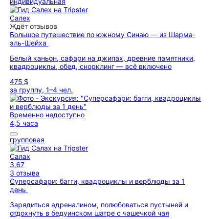
индивидуальная
Салех
Ждёт отзывов
Большое путешествие по южному Синаю — из Шарма-
эль-Шейха
Белый каньон, сафари на джипах, древние памятники,
квадроциклы, обед, снорклинг — всё включено
475 $
за группу, 1–4 чел.
Временно недоступно
4,5 часа
групповая
Салах
3,67
3 отзыва
Суперсафари: багги, квадроциклы и верблюды за 1
день
Зарядиться адреналином, полюбоваться пустыней и
отдохнуть в бедуинском шатре с чашечкой чая