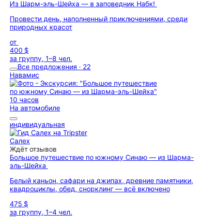
Из Шарм-эль-Шейха — в заповедник Набк!
Провести день, наполненный приключениями, среди
природных красот
от
400 $
за группу, 1–8 чел.
Все предложения · 22
Навамис
10 часов
На автомобиле
индивидуальная
Салех
Ждёт отзывов
Большое путешествие по южному Синаю — из Шарма-
эль-Шейха
Белый каньон, сафари на джипах, древние памятники,
квадроциклы, обед, снорклинг — всё включено
475 $
за группу, 1–4 чел.