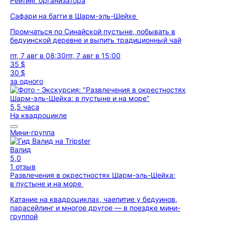
Рейтинг организатора
Сафари на багги в Шарм-эль-Шейхе
Промчаться по Синайской пустыне, побывать в
бедуинской деревне и выпить традиционный чай
пт, 7 авг в 08:30
пт, 7 авг в 15:00
35 $
30 $
за одного
5,5 часа
На квадроцикле
Мини-группа
Валид
5,0
1 отзыв
Развлечения в окрестностях Шарм-эль-Шейха:
в пустыне и на море
Катание на квадроциклах, чаепитие у бедуинов,
парасейлинг и многое другое — в поездке мини-
группой