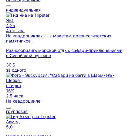
индивидуальная
Яна
4,25
4 отзыва
На квадроциклах — к макетам древнеегипетских
памятников
Разнообразить морской отдых сафари-приключениями
в Синайской пустыне
30 $
за одного
скидка
15%
2,5 часа
На квадроцикле
групповая
Ахмед
5,0