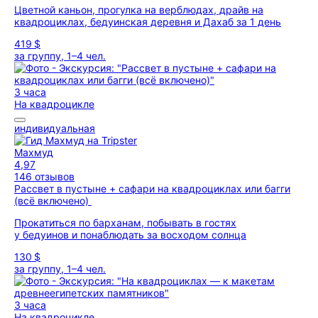
Цветной каньон, прогулка на верблюдах, драйв на
квадроциклах, бедуинская деревня и Дахаб за 1 день
419 $
за группу, 1–4 чел.
3 часа
На квадроцикле
индивидуальная
Махмуд
4,97
146 отзывов
Рассвет в пустыне + сафари на квадроциклах или багги
(всё включено)
Прокатиться по барханам, побывать в гостях
у бедуинов и понаблюдать за восходом солнца
130 $
за группу, 1–4 чел.
3 часа
На квадроцикле