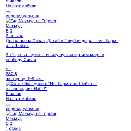
8 часов
На автомобиле
индивидуальная
Махмуд
5,0
2 отзыва
Два каньона Синая, Дахаб и Голубая дыра — из Шарм-
эль-Шейха
За 1 день ощутить тишину пустыни, ритм моря и
свободу Синая
от
280 $
за группу, 1–8 чел.
6 часов
На автомобиле
индивидуальная
Махмуд
5,0
1 отзыв