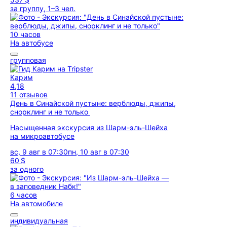
за группу, 1–3 чел.
10 часов
На автобусе
групповая
Карим
4,18
11 отзывов
День в Синайской пустыне: верблюды, джипы,
снорклинг и не только
Насыщенная экскурсия из Шарм-эль-Шейха
на микроавтобусе
вс, 9 авг в 07:30
пн, 10 авг в 07:30
60 $
за одного
6 часов
На автомобиле
индивидуальная