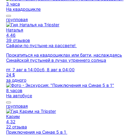
3 часа
На квадроцикле
групповая
Наталья
4,46
39 отзывов
Сафари по пустыне на рассвете!
Прокатиться на квадроциклах или багги, наслаждаясь
Синайской пустыней в лучах утреннего солнца
пт, 7 авг в 14:00
сб, 8 авг в 04:00
24 $
за одного
8 часов
На автобусе
групповая
Карим
4,32
22 отзыва
Приключения на Синае 5 в 1