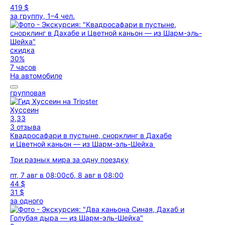
419 $
за группу, 1–4 чел.
скидка
30%
7 часов
На автомобиле
групповая
Хуссеин
3,33
3 отзыва
Квадросафари в пустыне, снорклинг в Дахабе
и Цветной каньон — из Шарм-эль-Шейха
Три разных мира за одну поездку
пт, 7 авг в 08:00
сб, 8 авг в 08:00
44 $
31 $
за одного