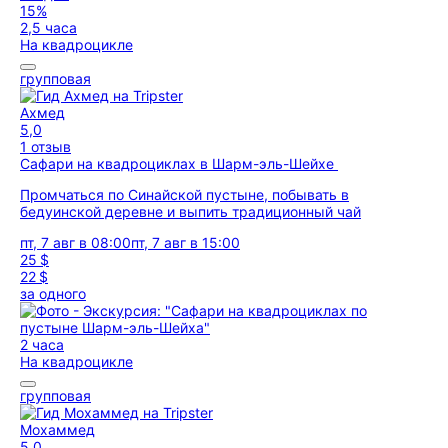
15%
2,5 часа
На квадроцикле
групповая
Ахмед
5,0
1 отзыв
Сафари на квадроциклах в Шарм-эль-Шейхе
Промчаться по Синайской пустыне, побывать в
бедуинской деревне и выпить традиционный чай
пт, 7 авг в 08:00
пт, 7 авг в 15:00
25 $
22 $
за одного
2 часа
На квадроцикле
групповая
Мохаммед
5,0