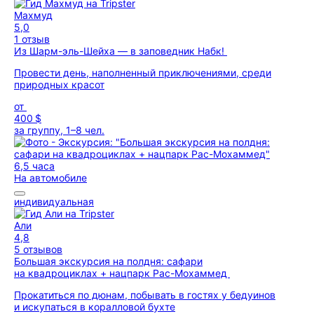
Махмуд
5,0
1 отзыв
Из Шарм-эль-Шейха — в заповедник Набк!
Провести день, наполненный приключениями, среди
природных красот
от
400 $
за группу, 1–8 чел.
6,5 часа
На автомобиле
индивидуальная
Али
4,8
5 отзывов
Большая экскурсия на полдня: сафари
на квадроциклах + нацпарк Рас-Мохаммед
Прокатиться по дюнам, побывать в гостях у бедуинов
и искупаться в коралловой бухте