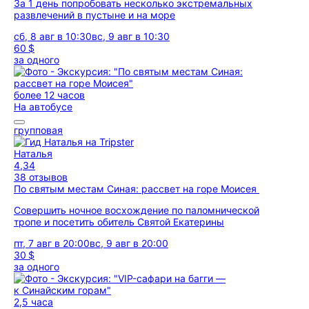
За 1 день попробовать несколько экстремальных
развлечений в пустыне и на море
сб, 8 авг в 10:30
вс, 9 авг в 10:30
60 $
за одного
более 12 часов
На автобусе
групповая
Наталья
4,34
38 отзывов
По святым местам Синая: рассвет на горе Моисея
Совершить ночное восхождение по паломнической
тропе и посетить обитель Святой Екатерины
пт, 7 авг в 20:00
вс, 9 авг в 20:00
30 $
за одного
2,5 часа