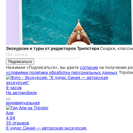
Экскурсии и туры от редакторов Трипстера
Скидки, классн
Подписаться
Нажимая «Подписаться», вы даете
согласие
на получение ре
условиями политики обработки персональных данных
Tripste
9 часов
На автомобиле
индивидуальная
Али
4,94
35 отзывов
6 чудес Синая — авторская экскурсия