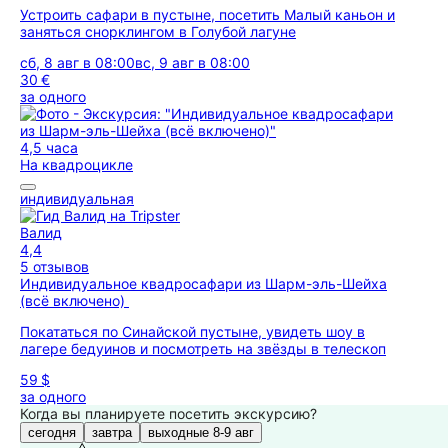
Устроить сафари в пустыне, посетить Малый каньон и
заняться снорклингом в Голубой лагуне
сб, 8 авг в 08:00
вс, 9 авг в 08:00
30 €
за одного
4,5 часа
На квадроцикле
индивидуальная
Валид
4,4
5 отзывов
Индивидуальное квадросафари из Шарм-эль-Шейха
(всё включено)
Покататься по Синайской пустыне, увидеть шоу в
лагере бедуинов и поcмотреть на звёзды в телескоп
59 $
за одного
Когда вы планируете посетить экскурсию?
сегодня
завтра
выходные 8-9 авг