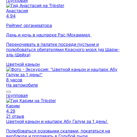
групповая
Анастасия
4,94
Рейтинг организатора
День и ночь в нацпарке Рас-Мохаммед
Переночевать в палатке посреди пустыни и
полюбоваться обитателями Красного моря (из Шарм-
эль-Шейха)
Цветной каньон
8 часов
На автомобиле
групповая
Карим
4,29
21 отзыв
Цветной каньон и нацпарк Абу Галум за 1 день!
Полюбоваться розовыми скалами, покататься на
верблюде и поплавать в Голубой дыре