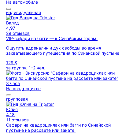
На автомобиле
индивидуальная
Валид
4,97
29 отзывов
VIP-сафари на багги — к Синайским горам
Ощутить адреналин и дух свободы во время
захватывающего путешествия по Синайской пустыне
129 $
за группу, 1–2 чел.
3 часа
На квадроцикле
групповая
Юлия
4,18
11 отзывов
Сафари на квадроциклах или багги по Синайской
пустыне на рассвете или закате