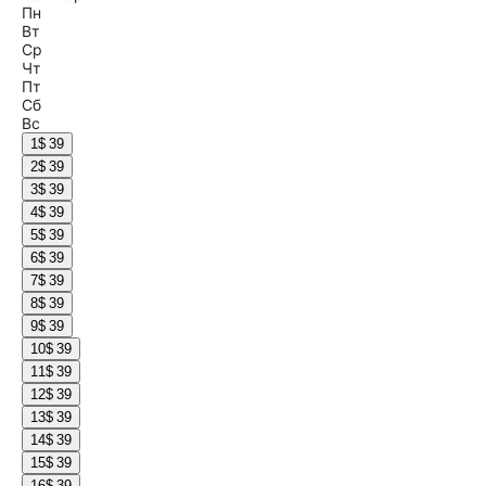
Пн
Вт
Ср
Чт
Пт
Сб
Вс
1
$ 39
2
$ 39
3
$ 39
4
$ 39
5
$ 39
6
$ 39
7
$ 39
8
$ 39
9
$ 39
10
$ 39
11
$ 39
12
$ 39
13
$ 39
14
$ 39
15
$ 39
16
$ 39