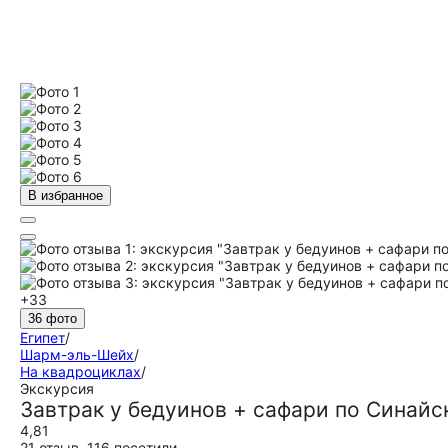
В избранное
+33
36 фото
Египет
/
Шарм-эль-Шейх
/
На квадроциклах
/
Экскурсия
Завтрак у бедуинов + сафари по Синайс
4,81
21 отзыв
,
116 посетили