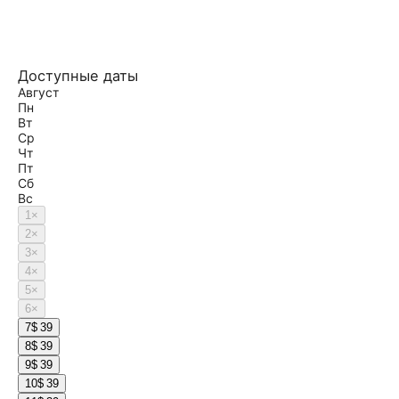
Доступные даты
Август
Пн
Вт
Ср
Чт
Пт
Сб
Вс
1
×
2
×
3
×
4
×
5
×
6
×
7
$ 39
8
$ 39
9
$ 39
10
$ 39