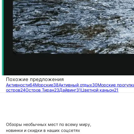
Похожие предложения
Активности
64
Морские
38
Активный отдых
30
Морские прогулк
остров
24
Остров Тиран
23
Дайвинг
31
Цветной каньон
21
Обзоры необычных мест по всему миру,
новинки и скидки в наших соцсетях