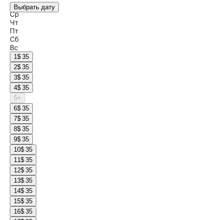
Вт
Выбрать дату
Ср
Чт
Пт
Сб
Вс
1
$ 35
2
$ 35
3
$ 35
4
$ 35
5
×
6
$ 35
7
$ 35
8
$ 35
9
$ 35
10
$ 35
11
$ 35
12
$ 35
13
$ 35
14
$ 35
15
$ 35
16
$ 35