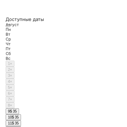
Доступные даты
Август
Пн
Вт
Ср
Чт
Пт
Сб
Вс
1
×
2
×
3
×
4
×
5
×
6
×
7
×
8
×
9
$ 35
10
$ 35
11
$ 35