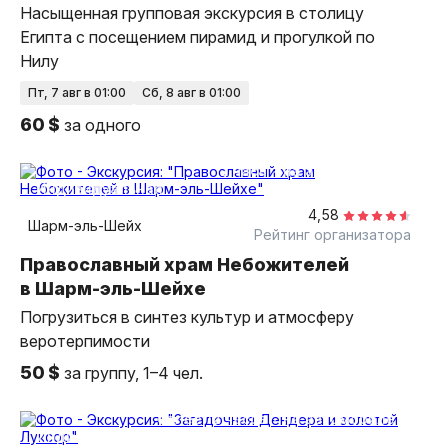
Насыщенная групповая экскурсия в столицу
Египта с посещением пирамид и прогулкой по
Нилу
пт, 7 авг в 01:00
сб, 8 авг в 01:00
60 $
за одного
2 часа
на автомобиле
индивидуальная
4,58
Шарм-эль-Шейх
Рейтинг организатора
Православный храм Небожителей
в Шарм-эль-Шейхе
Погрузиться в синтез культур и атмосферу
веротерпимости
50 $
за группу, 1–4 чел.
более 12 часов
на автомобиле
индивидуальная