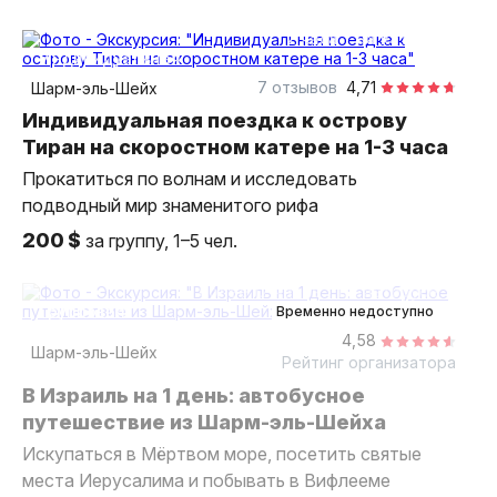
2 часа
на катере
индивидуальная
7 отзывов
4,71
Шарм-эль-Шейх
Индивидуальная поездка к острову
Тиран на скоростном катере на 1-3 часа
Прокатиться по волнам и исследовать
подводный мир знаменитого рифа
200 $
за группу, 1–5 чел.
более 12 часов
на автобусе
групповая
Временно недоступно
4,58
Шарм-эль-Шейх
Рейтинг организатора
В Израиль на 1 день: автобусное
путешествие из Шарм-эль-Шейха
Искупаться в Мёртвом море, посетить святые
места Иерусалима и побывать в Вифлееме