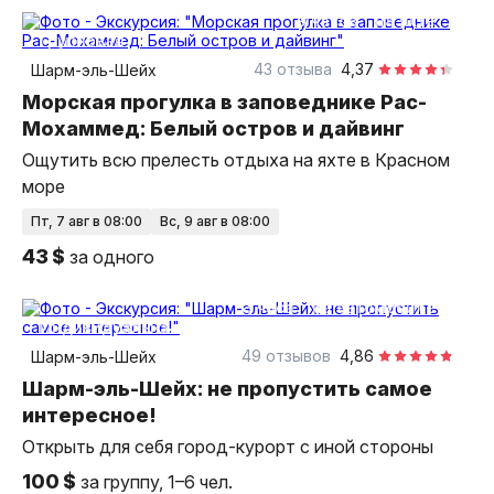
9 часов
на яхте
групповая
43 отзыва
4,37
Шарм-эль-Шейх
Морская прогулка в заповеднике Рас-
Мохаммед: Белый остров и дайвинг
Ощутить всю прелесть отдыха на яхте в Красном
море
пт, 7 авг в 08:00
вс, 9 авг в 08:00
43 $
за одного
3 часа
на автомобиле
индивидуальная
49 отзывов
4,86
Шарм-эль-Шейх
Шарм-эль-Шейх: не пропустить самое
интересное!
Открыть для себя город-курорт с иной стороны
100 $
за группу, 1–6 чел.