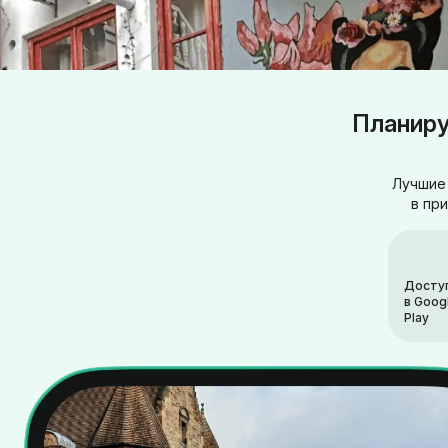
Планиру
Лучшие 
в пр
Досту
в Goog
Play