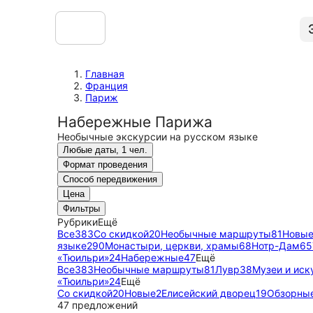
Главная
Франция
Париж
Набережные Парижа
Необычные экскурсии на русском языке
Любые даты, 1 чел.
Формат проведения
Способ передвижения
Цена
Фильтры
Рубрики
Ещё
Все
383
Со скидкой
20
Необычные маршруты
81
Новы
языке
290
Монастыри, церкви, храмы
68
Нотр-Дам
65
«Тюильри»
24
Набережные
47
Ещё
Все
383
Необычные маршруты
81
Лувр
38
Музеи и иск
«Тюильри»
24
Ещё
Со скидкой
20
Новые
2
Елисейский дворец
19
Обзорны
47 предложений