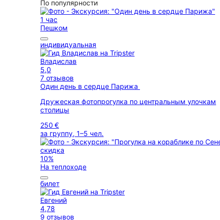
По популярности
1 час
Пешком
индивидуальная
Владислав
5,0
7 отзывов
Один день в сердце Парижа
Дружеская фотопрогулка по центральным улочкам
столицы
250 €
за группу, 1–5 чел.
скидка
10%
На теплоходе
билет
Евгений
4,78
9 отзывов