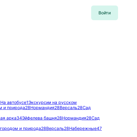
Войти
3
На автобусе
1
Экскурсии на русском
м и природа
28
Нормандия
28
Версаль
28
Сад
ая арка
34
Эйфелева башня
28
Нормандия
28
Сад
 городом и природа
28
Версаль
28
Набережные
47