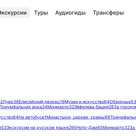
Экскурсии
Туры
Аудиогиды
Трансферы
е
2
Лувр
38
Елисейский дворец
19
Музеи и искусство
64
Обзорные
5
Триумфальная арка
34
Монмартр
32
Эйфелева башня
28
За городо
усство
64
На автобусе
1
Монастыри, церкви, храмы
68
Триумфальн
е
53
Экскурсии на русском языке
290
Нотр-Дам
65
Монмартр
32
За