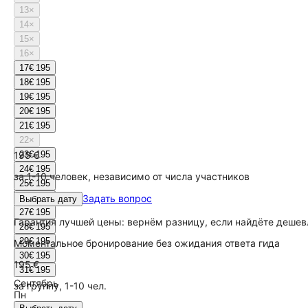
13
×
14
×
15
×
16
×
17
€ 195
18
€ 195
19
€ 195
20
€ 195
21
€ 195
22
×
195 €
23
€ 195
24
€ 195
за 1-10 человек, независимо от числа участников
25
€ 195
26
€ 195
Задать вопрос
Выбрать дату
27
€ 195
Гарантия лучшей цены: вернём разницу, если найдёте дешев
28
€ 195
29
€ 195
Моментальное бронирование без ожидания ответа гида
30
€ 195
195 €
31
€ 195
Сентябрь
за группу, 1-10 чел.
Пн
Вт