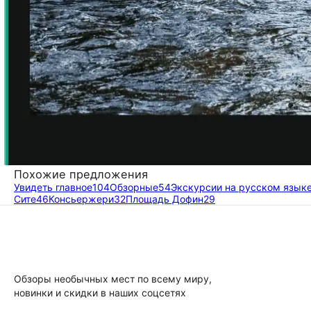
Похожие предложения
Увидеть главное
104
Обзорные
54
Экскурсии на русском язык
Сите
46
Консьержери
32
Площадь Дофин
29
Обзоры необычных мест по всему миру,
новинки и скидки в наших соцсетях