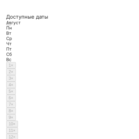
Доступные даты
Август
Пн
Вт
Ср
Чт
Пт
Сб
Вс
1
×
2
×
3
×
4
×
5
×
6
×
7
×
8
×
9
×
10
×
11
×
12
×