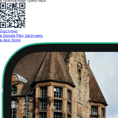
в приложении Трипстера
Доступно
в Google Play
Загрузить
в App Store