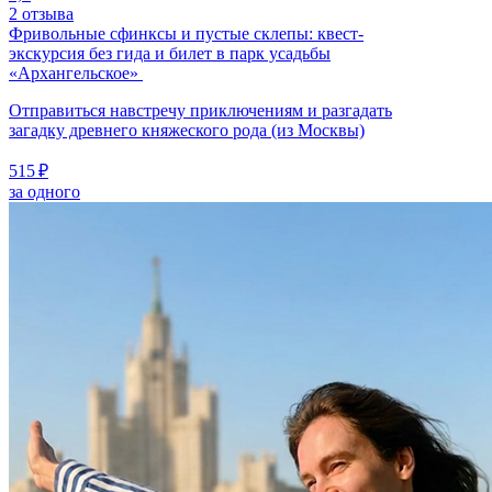
2 отзыва
Фривольные сфинксы и пустые склепы: квест-
экскурсия без гида и билет в парк усадьбы
«Архангельское»
Отправиться навстречу приключениям и разгадать
загадку древнего княжеского рода (из Москвы)
515 ₽
за одного