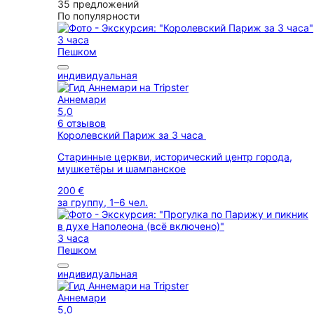
35 предложений
По популярности
3 часа
Пешком
индивидуальная
Аннемари
5,0
6 отзывов
Королевский Париж за 3 часа
Старинные церкви, исторический центр города,
мушкетёры и шампанское
200 €
за группу, 1–6 чел.
3 часа
Пешком
индивидуальная
Аннемари
5,0