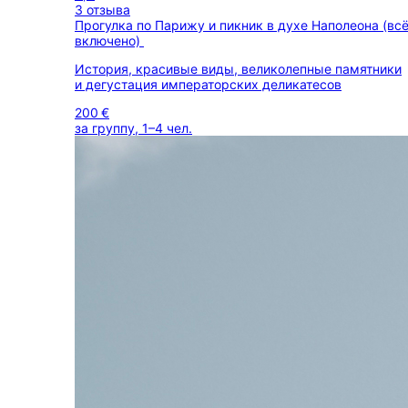
3 отзыва
Прогулка по Парижу и пикник в духе Наполеона (вс
включено)
История, красивые виды, великолепные памятники
и дегустация императорских деликатесов
200 €
за группу, 1–4 чел.