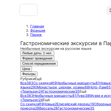
Главная
Франция
Париж
Гастрономические экскурсии в П
Необычные экскурсии на русском языке
Любые даты, 1 чел.
Формат проведения
Способ передвижения
Цена
Фильтры
Рубрики
Ещё
Все
383
Со скидкой
19
Необычные маршруты
81
Новые
языке
290
Монастыри, церкви, храмы
68
Нотр-Дам
65
«Тюильри»
24
Гастрономические
35
Ещё
Все
383
Необычные маршруты
81
Лувр
38
Музеи и иск
«Тюильри»
24
Ещё
Со скидкой
19
Новые
2
Елисейский дворец
19
Обзорны
природа
28
Версаль
28
Гастрономические
35