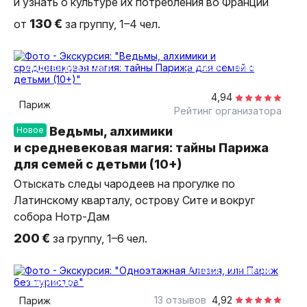
и узнать о культуре их потребления во Франции
130 €
от
за группу, 1–4 чел.
1,5 часа
пешком
индивидуальная
4,94
Париж
Рейтинг организатора
Ведьмы, алхимики
Новое
и средневековая магия: тайны Парижа
для семей с детьми (10+)
Отыскать следы чародеев на прогулке по
Латинскому кварталу, острову Сите и вокруг
собора Нотр-Дам
200 €
за группу, 1–6 чел.
2 часа
пешком
индивидуальная
13 отзывов
4,92
Париж