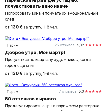
Парижская игра в дегустацию:
почувствовать вино иначе
Попробовать вина и поймать их эмоциональный
след
130 €
от
за группу, 1–8 чел.
2,5 часа
пешком
индивидуальная
26 отзывов
4,92
Париж
Доброе утро, Монмартр!
Прогуляться по кварталу художников, когда
город ещё спит
130 €
от
за группу, 1–8 чел.
1,5 часа
в помещении
индивидуальная
7 отзывов
5,0
Париж
50 оттенков сырного
Продегустировать сыры в парижском ресторане