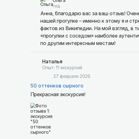
Ольга
В целом — хорошая возможность увидеть д
гид
Анна, благодарю вас за ваш отзыв! Очен
нашей прогулке – именно к этому я и ст
фактов из Википедии. На мой взгляд, в т
«прогулки с соседом» наиболее аутенти
по другим интересным местам!
Наталья
Опыт: 11 экскурсий
27 февраля 2026
50 оттенков сырного
Прекрасная экскурсия!