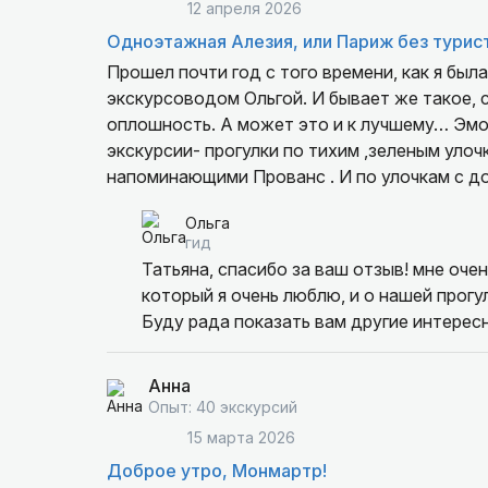
12 апреля 2026
Одноэтажная Алезия, или Париж без турис
Прошел почти год с того времени, как я был
экскурсоводом Ольгой. И бывает же такое, с
оплошность. А может это и к лучшему… Эмо
экскурсии- прогулки по тихим ,зеленым уло
напоминающими Прованс . И по улочкам с домами-студиями художников с четкой геометрией домов
в стиле конструктивизм - осталась!А также 
Ольга
благодарность за прекрасно проведенное вр
гид
Татьяна, спасибо за ваш отзыв! мне оче
который я очень люблю, и о нашей прогул
Буду рада показать вам другие интерес
Анна
Опыт: 40 экскурсий
15 марта 2026
Доброе утро, Монмартр!