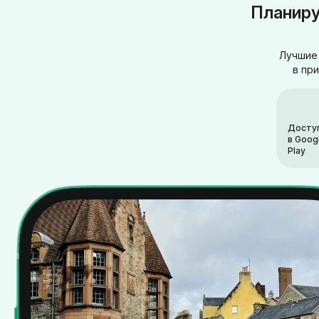
Планиру
Лучшие 
в пр
Досту
в Goog
Play