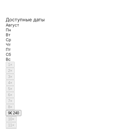
Доступные даты
Август
Пн
Вт
Ср
Чт
Пт
Сб
Вс
1
×
2
×
3
×
4
×
5
×
6
×
7
×
8
×
9
€ 240
10
×
11
×