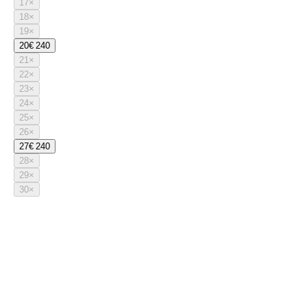
17
×
18
×
19
×
20
€ 240
21
×
22
×
23
×
24
×
25
×
26
×
27
€ 240
28
×
29
×
30
×