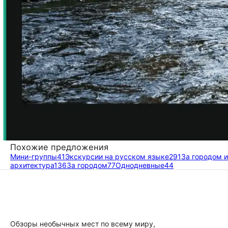
Похожие предложения
Мини-группы
41
Экскурсии на русском языке
291
За городом 
архитектура
136
За городом
77
Однодневные
44
Обзоры необычных мест по всему миру,