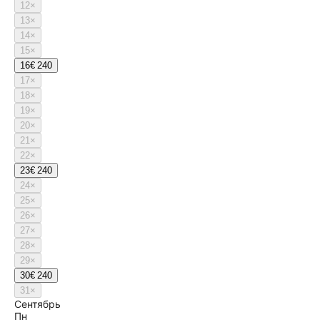
12
×
13
×
14
×
15
×
16
€ 240
17
×
18
×
19
×
20
×
21
×
22
×
23
€ 240
24
×
25
×
26
×
27
×
28
×
29
×
30
€ 240
31
×
Сентябрь
Пн