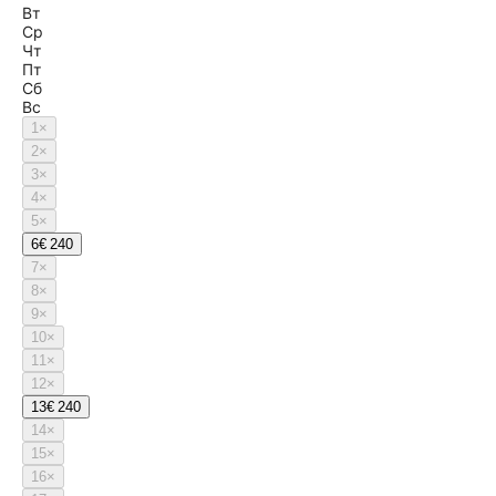
Вт
Ср
Чт
Пт
Сб
Вс
1
×
2
×
3
×
4
×
5
×
6
€ 240
7
×
8
×
9
×
10
×
11
×
12
×
13
€ 240
14
×
15
×
16
×