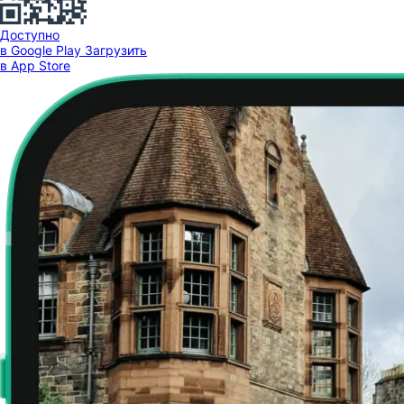
Доступно
в Google Play
Загрузить
в App Store