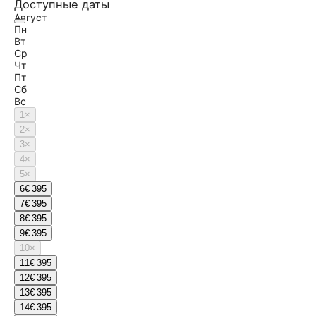
Доступные даты
Август
Пн
Вт
Ср
Чт
Пт
Сб
Вс
1
×
2
×
3
×
4
×
5
×
6
€ 395
7
€ 395
8
€ 395
9
€ 395
10
×
11
€ 395
12
€ 395
13
€ 395
14
€ 395