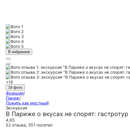
В избранное
+16
19 фото
Франция
/
Париж
/
Пожить как местный
/
Экскурсия
В Париже о вкусах не спорят: гастроту
4,65
52 отзыва
,
351 посетил