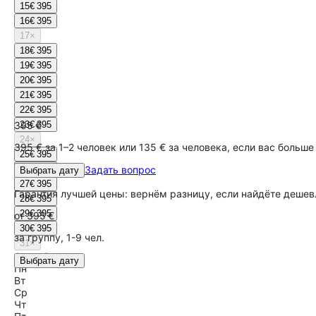
15
€ 395
16
€ 395
17
×
18
€ 395
19
€ 395
20
€ 395
21
€ 395
22
€ 395
395 €
23
€ 395
24
×
395 € за 1–2 человек или 135 € за человека, если вас больше
25
€ 395
26
€ 395
Задать вопрос
Выбрать дату
27
€ 395
Гарантия лучшей цены: вернём разницу, если найдёте дешев
28
€ 395
29
€ 395
от
395 €
30
€ 395
за группу, 1-9 чел.
31
×
Сентябрь
Выбрать дату
Пн
Вт
Ср
Чт