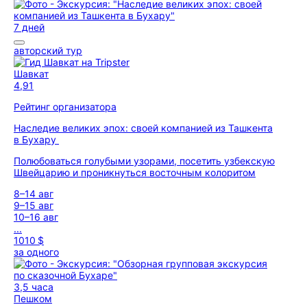
7 дней
авторский тур
Шавкат
4,91
Рейтинг организатора
Наследие великих эпох: своей компанией из Ташкента
в Бухару
Полюбоваться голубыми узорами, посетить узбекскую
Швейцарию и проникнуться восточным колоритом
8–14 авг
9–15 авг
10–16 авг
...
1010 $
за одного
3,5 часа
Пешком