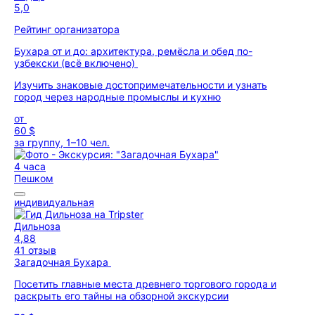
5,0
Рейтинг организатора
Бухара от и до: архитектура, ремёсла и обед по-
узбекски (всё включено)
Изучить знаковые достопримечательности и узнать
город через народные промыслы и кухню
от
60 $
за группу, 1–10 чел.
4 часа
Пешком
индивидуальная
Дильноза
4,88
41 отзыв
Загадочная Бухара
Посетить главные места древнего торгового города и
раскрыть его тайны на обзорной экскурсии