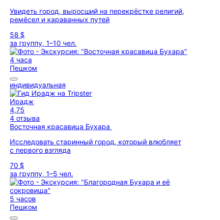
Увидеть город, выросший на перекрёстке религий,
ремёсел и караванных путей
58 $
за группу, 1–10 чел.
4 часа
Пешком
индивидуальная
Ирадж
4,75
4 отзыва
Восточная красавица Бухара
Исследовать старинный город, который влюбляет
с первого взгляда
70 $
за группу, 1–5 чел.
5 часов
Пешком