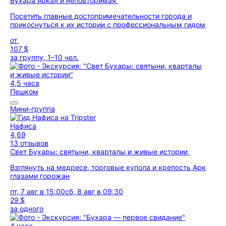
Бухара яркая и неповторимая
Посетить главные достопримечательности города и
прикоснуться к их истории с профессиональным гидом
от
107 $
за группу, 1–10 чел.
4,5 часа
Пешком
Мини-группа
Нафиса
4,69
13 отзывов
Свет Бухары: святыни, кварталы и живые истории
Взглянуть на медресе, торговые купола и крепость Арк
глазами горожан
пт, 7 авг в 15:00
сб, 8 авг в 09:30
29 $
за одного
4 часа