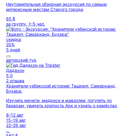
Неутомительная обзорная экскурсия по самым
интересным местам Старого города
65 $
за группу, 1–5 чел.
скидка
20%
5 дней
авторский тур
Дадахон
5,0
2 отзыва
Хранители узбекской истории: Ташкент, Самарканд,
Бухара
Изучить мечети, медресе и мавзолеи, погулять по
базарам, увидеть крепость Арк и узнать о ремёслах
8–12 авг
15–19 авг
22–26 авг
...
560 $