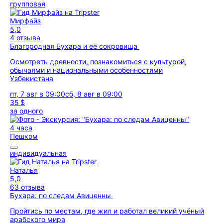
групповая
Мирфайз
5,0
4 отзыва
Благородная Бухара и её сокровища
Осмотреть древности, познакомиться с культурой,
обычаями и национальными особенностями
Узбекистана
пт, 7 авг в 09:00
сб, 8 авг в 09:00
35 $
за одного
4 часа
Пешком
индивидуальная
Наталья
5,0
63 отзыва
Бухара: по следам Авиценны
Пройтись по местам, где жил и работал великий учёный
арабского мира