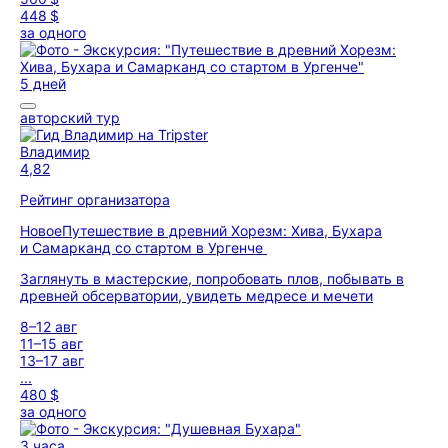
448 $
за одного
5 дней
авторский тур
Владимир
4,82
Рейтинг организатора
Новое
Путешествие в древний Хорезм: Хива, Бухара
и Самарканд со стартом в Ургенче
Заглянуть в мастерские, попробовать плов, побывать в
древней обсерватории, увидеть медресе и мечети
8–12 авг
11–15 авг
13–17 авг
...
480 $
за одного
3 часа