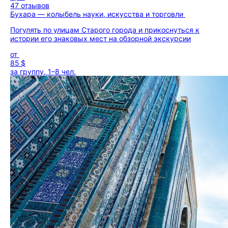
47 отзывов
Бухара — колыбель науки, искусства и торговли
Погулять по улицам Старого города и прикоснуться к
истории его знаковых мест на обзорной экскурсии
от
85 $
за группу, 1–8 чел.