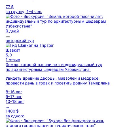
77 $
за группу, 1–4 чел.
9 дней
авторский тур
Шавкат
5,0
1 отзыв
Земля, которой тысячи лет: индивидуальный тур
по архитектурным шедеврам Узбекистана
Увидеть древние дворцы, мавзолеи и медресе,
провести день в горах и посетить родину Тамерлана
8–16 авг
9–17 авг
10–18 авг
...
1400 $
за одного