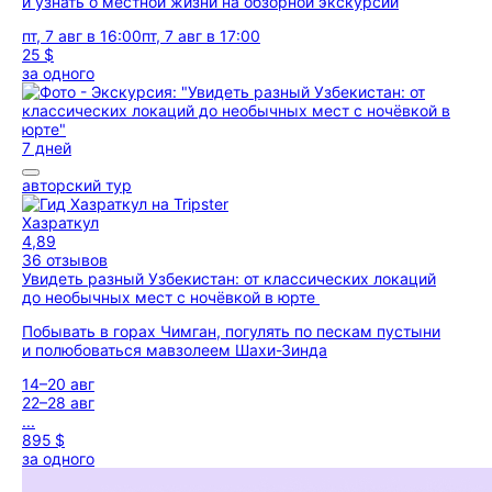
и узнать о местной жизни на обзорной экскурсии
пт, 7 авг в 16:00
пт, 7 авг в 17:00
25 $
за одного
7 дней
авторский тур
Хазраткул
4,89
36 отзывов
Увидеть разный Узбекистан: от классических локаций
до необычных мест с ночёвкой в юрте
Побывать в горах Чимган, погулять по пескам пустыни
и полюбоваться мавзолеем Шахи-Зинда
14–20 авг
22–28 авг
...
895 $
за одного