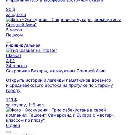
90 $
за одного
5 часов
Пешком
индивидуальная
Шавкат
4,91
34 отзыва
Сокровища Бухары, жемчужины Средней Азии
Открыть истории и легенды памятников древнего
и средневекового Востока на прогулке по Старому
городу
129 $
за группу, 1–6 чел.
6 дней