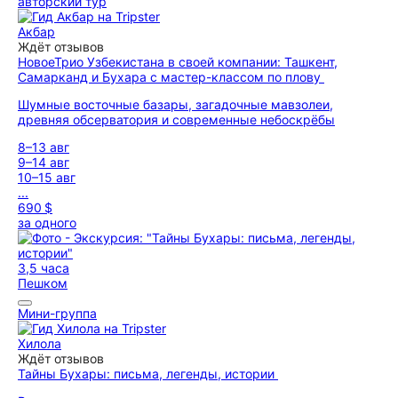
авторский тур
Акбар
Ждёт отзывов
Новое
Трио Узбекистана в своей компании: Ташкент,
Самарканд и Бухара с мастер-классом по плову
Шумные восточные базары, загадочные мавзолеи,
древняя обсерватория и современные небоскрёбы
8–13 авг
9–14 авг
10–15 авг
...
690 $
за одного
3,5 часа
Пешком
Мини-группа
Хилола
Ждёт отзывов
Тайны Бухары: письма, легенды, истории