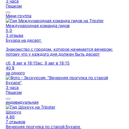
3 часа
Пешком
Мини-группа
Международная команда гидов
5,0
3 отзыва
Бухара на десерт
Знакомство с городом, которое начинается вечером:
потому что у каждого дня должен быть десерт
сб, 8 авг в 18:15
вс, 9 авг в 18:15
40 $
за одного
3 часа
Пешком
индивидуальная
Шохрух
4,86
7 отзывов
Вечерняя прогулка по старой Бухаре