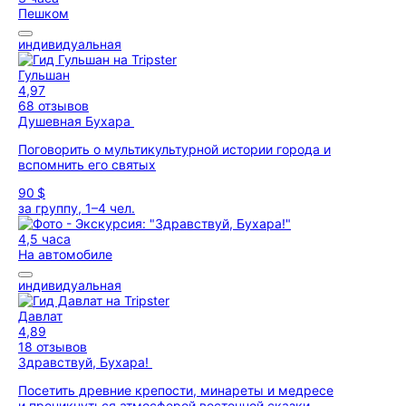
Пешком
индивидуальная
Гульшан
4,97
68 отзывов
Душевная Бухара
Поговорить о мультикультурной истории города и
вспомнить его святых
90 $
за группу, 1–4 чел.
4,5 часа
На автомобиле
индивидуальная
Давлат
4,89
18 отзывов
Здравствуй, Бухара!
Посетить древние крепости, минареты и медресе
и проникнуться атмосферой восточной сказки