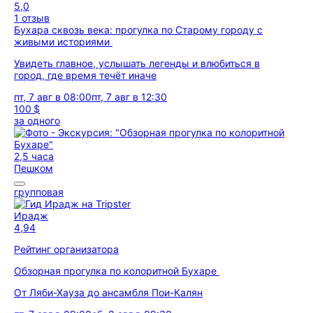
5,0
1 отзыв
Бухара сквозь века: прогулка по Старому городу с
живыми историями
Увидеть главное, услышать легенды и влюбиться в
город, где время течёт иначе
пт, 7 авг в 08:00
пт, 7 авг в 12:30
100 $
за одного
2,5 часа
Пешком
групповая
Ирадж
4,94
Рейтинг организатора
Обзорная прогулка по колоритной Бухаре
От Ляби-Хауза до ансамбля Пои-Калян