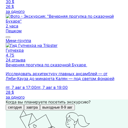
30 $
26 $
за одного
2 часа
Пешком
Мини-группа
Гулчехра
4,75
24 отзыва
Вечерняя прогулка по сказочной Бухаре
Исследовать архитектуру главных ансамблей — от
Ляби-Хауза до минарета Калян — под светом фонарей
пт, 7 авг в 17:00
пт, 7 авг в 19:00
28 $
за одного
Когда вы планируете посетить экскурсию?
сегодня
завтра
выходные 8-9 авг