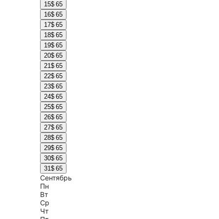
15
$ 65
16
$ 65
17
$ 65
18
$ 65
19
$ 65
20
$ 65
21
$ 65
22
$ 65
23
$ 65
24
$ 65
25
$ 65
26
$ 65
27
$ 65
28
$ 65
29
$ 65
30
$ 65
31
$ 65
Сентябрь
Пн
Вт
Ср
Чт