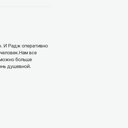
сные рекомендации,
м!!!
о. И Радж оперативно
человек.Нам все
 можно больше
ень душевной.