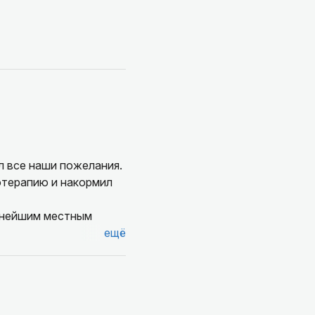
л все наши пожелания.
оотерапию и накормил
уснейшим местным
ещё