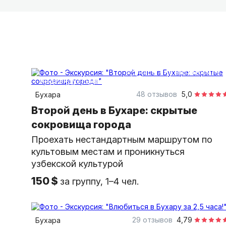
4,5 часа
на автомобиле
индивидуальная
48 отзывов
5,0
Бухара
Второй день в Бухаре: скрытые
сокровища города
Проехать нестандартным маршрутом по
культовым местам и проникнуться
узбекской культурой
150 $
за группу, 1–4 чел.
2,5 часа
пешком
индивидуальная
29 отзывов
4,79
Бухара