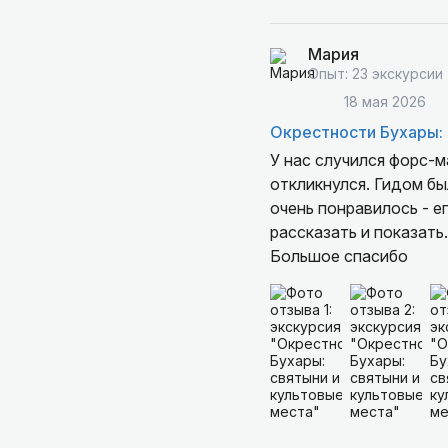
что посмотреть Вам о
яркие впечатления и н
Мария
Опыт: 23 экскурсии
18 мая 2026
Окрестности Бухары: 
У нас случился форс-м
откликнулся. Гидом б
очень понравилось - 
рассказать и показат
Большое спасибо