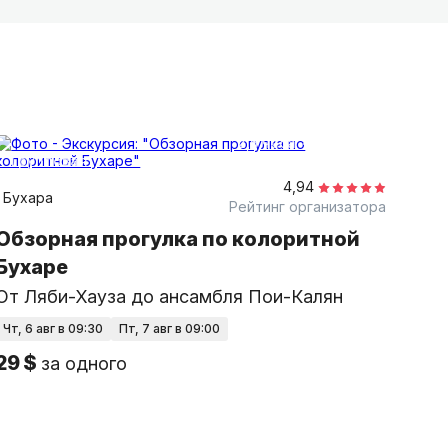
2,5 часа
пешком
групповая
4,94
Бухара
Рейтинг организатора
Обзорная прогулка по колоритной
Бухаре
От Ляби-Хауза до ансамбля Пои-Калян
чт, 6 авг в 09:30
пт, 7 авг в 09:00
29 $
за одного