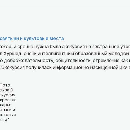
беспечены. Очень благодарны за великолепный день, вку
овые знания. Хорошая организация экскурсии. Рекомендуе
святыни и культовые места
ажор, и срочно нужна была экскурсия на завтрашнее утр
ыл Хуршед, очень интеллигентный образованный молодой 
его доброжелательность, общительность, стремление как
ь. Экскурсия получилась информационно насыщенной и оч