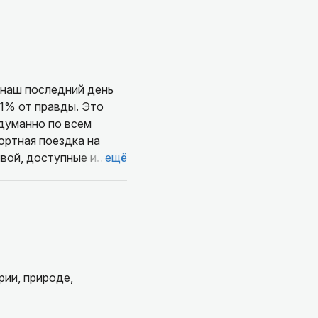
 наш последний день
ортная поездка на
лвой, доступные и
ещё
ый, энергичный,
ясняя нам массу
жение в древний мир
воды", меткие
рии, природе,
ыке. Ирадж - кладезь
где вкусно пообедать,