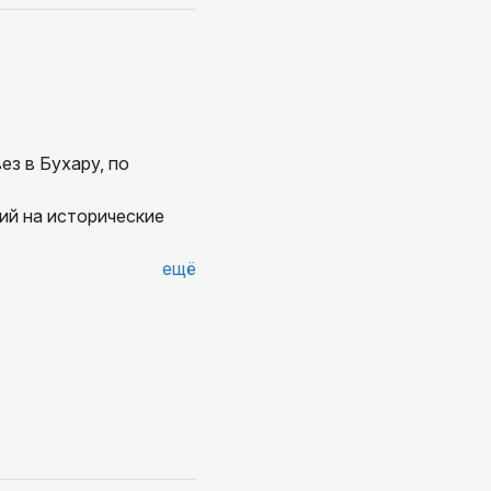
ез в Бухару, по
ий на исторические
ещё
сные исторические
ра и разноообразными
л нас в красивых