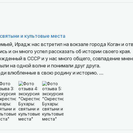
святыни и культовые места
ьей, Ирадж нас встретил на вокзале города Коган и отв
сь и он много успел рассказать об истории своего края.
ожденный в СССР и у нас много общего, совпадение мнен
ыли на одной волне и понимали друг друга.
юди влюбленные в свою родину и историю.
асов, очень насыщенная , но мы успевали зайти в интере
 купить сувениры и национальную одежду.
ороде, он уважаемый человек, с шикарным чувством юмо
ороший ресторан, где мы поели Бухарский плов. Пофотка