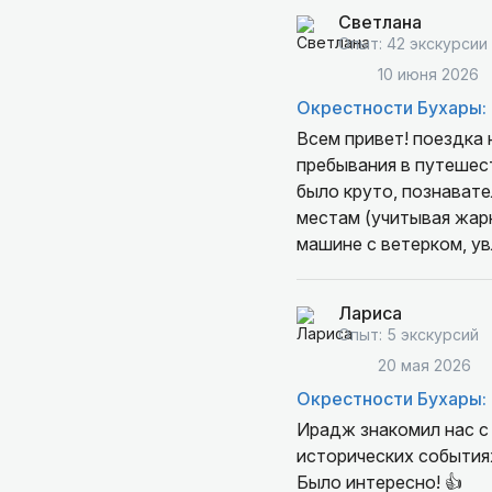
Светлана
Опыт: 42 экскурсии
10 июня 2026
Окрестности Бухары: 
Всем привет! поездка
пребывания в путешествии, 
было круто, познавательно и очень профессионально. Структурно, логично, продуманно по всем
местам (учитывая жарк
машине с ветерком, ув
очень показательные наглядные"примеры" для компании людей, не погруженных в Ислам и
мусульманские традиц
Лариса
доброжелательный, харизматичный и образованный мужчина, и очень позитивный. День впечатлений
Опыт: 5 экскурсий
Вам обеспечен. Ирадж 
20 мая 2026
тонкостей и традиций. Мы теперь живем с новыми знан
Окрестности Бухары: 
однозначное расширени
Востока, мир знаний и
Ирадж знакомил нас с 
выражения и цитаты, л
исторических событиях
информации. Помимо се
Было интересно! 👍