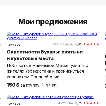
Мои предложения
4,5 часа
на автомобиле
индивидуальная
166 отзывов
4,95
Бухара
Окрестности Бухары: святыни
и культовые места
Побывать в маленькой Мекке, узнать о
жителях Узбекистана и проникнуться
колоритом Средней Азии
150 $
за группу, 1–4 чел.
4 часа
пешком
индивидуальная
4 отзыва
4,75
Бухара