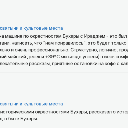
святыни и культовые места
 на машине по окрестностям Бухары с Ираджем - это был
написать, что "нам понравилось", это будет только 1% от правды. Это
ий майский денек и +39*С мы везде успели): очень комф
лекательные рассказы, приятные остановки на кофе с ха
ии,что было отличным приемом(!) Ирадж очень обаятельн
отвечал на все вопросы, терпеливо и с уважением, разъ
иями и ощущениями. Прогулка с Ираджем - это
святыни и культовые места
е Вашего кругозора, горизонтов, знаний. Полное погру
 мудрости. Мужская точность в определениях, никакой "
историческими окрестностями Бухары, рассказал о исто
огика и ясные мысли на доступном и хорошем русском яз
, о быте Бухары.
рьезных тем, гид нам подсказал, что еще попробовать, 