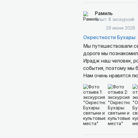
Рамиль
Опыт: 8 экскурсий
29 июня 2026
Окрестности Бухары: 
Мы путешествовали сем
дороге мы познакомили
Ирадж наш человек, р
события, поэтому мы б
Нам очень нравятся л
Экскурсия длилась 5 ч
кафешки попить кофе,
Ираджа знают все в г
знаниями.
Нам порекомендовал х
локациях .