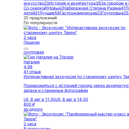
искусство
23
История и архитектура
39
За городом и
Со скидкой
1
Новые
2
Набережная Степана Разина
41
П
детей
21
Лучшие
56
Гастрономические
23
Групповые
25
25 предложений
По популярности
2 часа
Пешком
групповая
Наталия
4,98
41 отзыв
Интерактивная экскурсия по старинному центру Т
Познакомиться с историей города через архитектур
запахи и старинные фотографии
сб, 8 авг в 11:30
сб, 8 авг в 14:30
800 ₽
за одного
2 часа
В помещении