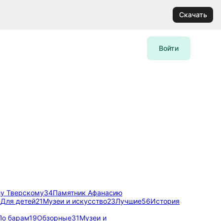
Скачать
Войти
у Тверскому
34
Памятник Афанасию
1
Для детей
21
Музеи и искусство
23
Лучшие
56
История
По барам
19
Обзорные
31
Музеи и