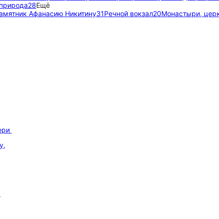
 природа
28
Ещё
амятник Афанасию Никитину
31
Речной вокзал
20
Монастыри, цер
вери
у,