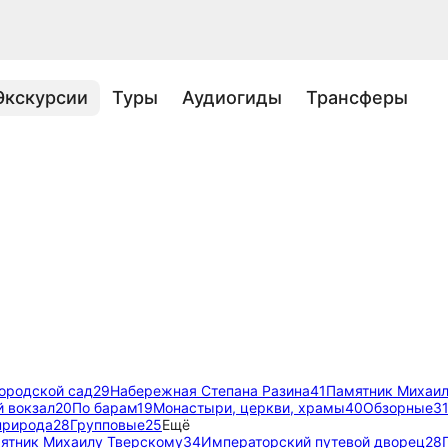
Экскурсии
Туры
Аудиогиды
Трансферы
ородской сад
29
Набережная Степана Разина
41
Памятник Михаил
й вокзал
20
По барам
19
Монастыри, церкви, храмы
40
Обзорные
3
природа
28
Групповые
25
Ещё
ятник Михаилу Тверскому
34
Императорский путевой дворец
28