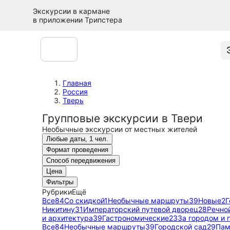
Экскурсии в кармане
в приложении Трипстера
Главная
Россия
Тверь
Групповые экскурсии в Твери
Необычные экскурсии от местных жителей
Любые даты, 1 чел.
Формат проведения
Способ передвижения
Цена
Фильтры
Рубрики
Ещё
Все
84
Со скидкой
1
Необычные маршруты
39
Новые
2
Г
Никитину
31
Императорский путевой дворец
28
Речно
и архитектура
39
Гастрономические
23
За городом и 
Все
84
Необычные маршруты
39
Городской сад
29
Пам