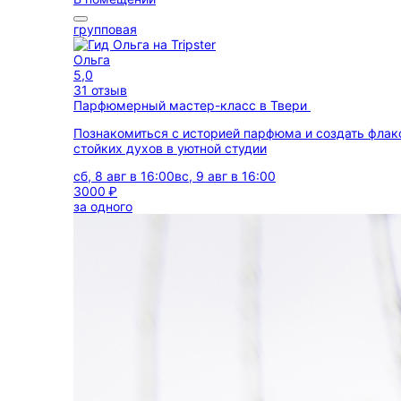
групповая
Ольга
5,0
31 отзыв
Парфюмерный мастер-класс в Твери
Познакомиться с историей парфюма и создать флак
стойких духов в уютной студии
сб, 8 авг в 16:00
вс, 9 авг в 16:00
3000 ₽
за одного