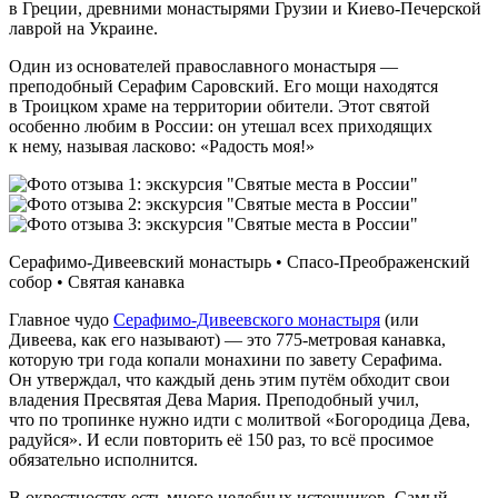
в Греции, древними монастырями Грузии и Киево‑Печерской
лаврой на Украине.
Один из основателей православного монастыря —
преподобный Серафим Саровский. Его мощи находятся
в Троицком храме на территории обители. Этот святой
особенно любим в России: он утешал всех приходящих
к нему, называя ласково: «Радость моя!»
Серафимо‑Дивеевский монастырь • Спасо-Преображенский
собор • Святая канавка
Главное чудо
Серафимо-Дивеевского монастыря
(или
Дивеева, как его называют) — это 775-метровая канавка,
которую три года копали монахини по завету Серафима.
Он утверждал, что каждый день этим путём обходит свои
владения Пресвятая Дева Мария. Преподобный учил,
что по тропинке нужно идти с молитвой «Богородица Дева,
радуйся». И если повторить её 150 раз, то всё просимое
обязательно исполнится.
В окрестностях есть много целебных источников. Самый