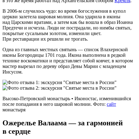
в это же время работал над Архангельским собором
Кремля
.
В 2006‑м случилось чудо: во время богослужения в купол
церкви залетела шаровая молния. Она ударила в иконы
над Царскими вратами, а затем как бы вошла в образ Иоанна
Предтечи и исчезла. Люди не пострадали, но нимбы святых,
покрытые сусальным золотом, изменили цвет.
При реставрации их решили не трогать.
Одна из главных местных святынь — список Влахернской
иконы Богородицы 1701 года. Икона выполнена в редкой
технике воскоматики и представляет собой ковчег, в котором
мастер вырезал по дереву образ Девы Марии с младенцем
Иисусом.
Высоко‑Петровский монастырь • Иконостас, изменившийся
после попадания в него шаровой молнии. Фото:
сайт
монастыря
Ожерелье Валаама — за гармонией
в сердце