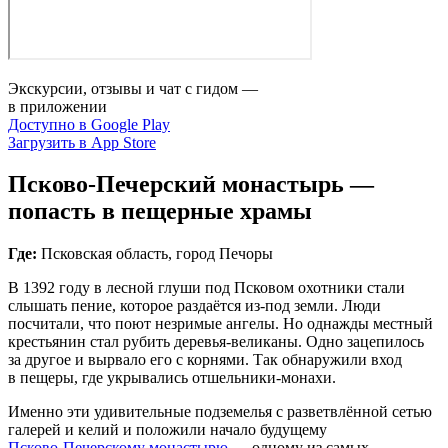
Экскурсии, отзывы и чат с гидом —
в приложении
Доступно в Google Play
Загрузить в App Store
Псково‑Печерский монастырь —
попасть в пещерные храмы
Где:
Псковская область, город Печоры
В 1392 году в лесной глуши под Псковом охотники стали
слышать пение, которое раздаётся из‑под земли. Люди
посчитали, что поют незримые ангелы. Но однажды местный
крестьянин стал рубить деревья‑великаны. Одно зацепилось
за другое и вырвало его с корнями. Так обнаружили вход
в пещеры, где укрывались отшельники-монахи.
Именно эти удивительные подземелья с разветвлённой сетью
галерей и келий и положили начало будущему
Псково‑Печерскому монастырю
— одному из самых