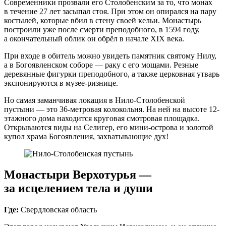
Современники прозвали его Столобенским за то, что монах
в течение 27 лет засыпал стоя. При этом он опирался на пару
костылей, которые вбил в стену своей кельи. Монастырь
построили уже после смерти преподобного, в 1594 году,
а окончательный облик он обрёл в начале XIX века.
При входе в обитель можно увидеть памятник святому Нилу,
а в Богоявленском соборе — раку с его мощами. Резные
деревянные фигурки преподобного, а также церковная утварь
экспонируются в музее‑ризнице.
Но самая заманчивая локация в Нило‑Столобенской
пустыни — это 36-метровая колокольня. На ней на высоте 12-
этажного дома находится круговая смотровая площадка.
Открываются виды на Селигер, его мини‑острова и золотой
купол храма Богоявления, захватывающие дух!
Монастыри Верхотурья —
за исцелением тела и души
Где:
Свердловская область