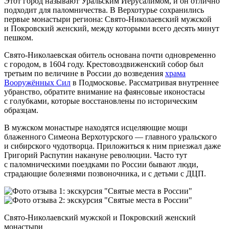
Этот город называют Уральским Иерусалимом, и он отлично
подходит для паломничества. В Верхотурье сохранились
первые монастыри региона: Свято‑Николаевский мужской
и Покровский женский, между которыми всего десять минут
пешком.
Свято‑Николаевская обитель основана почти одновременно
с городом, в 1604 году. Крестовоздвиженский собор был
третьим по величине в России до возведения
храма
Вооружённых Сил
в Подмосковье. Рассматривая внутреннее
убранство, обратите внимание на фаянсовые иконостасы
с голубками, которые восстановлены по историческим
образцам.
В мужском монастыре находятся исцеляющие мощи
блаженного Симеона Верхотурского — главного уральского
и сибирского чудотворца. Приложиться к ним приезжал даже
Григорий Распутин накануне революции. Часто тут
с паломническими поездками по России бывают люди,
страдающие болезнями позвоночника, и с детьми с ДЦП.
Свято‑Николаевский мужской и Покровский женский
монастыри