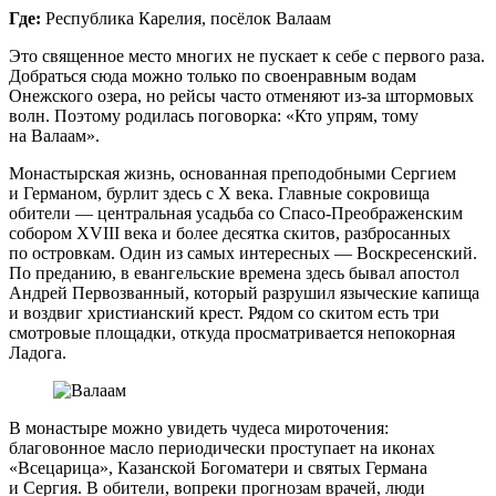
Где:
Республика Карелия, посёлок Валаам
Это священное место многих не пускает к себе с первого раза.
Добраться сюда можно только по своенравным водам
Онежского озера, но рейсы часто отменяют из‑за штормовых
волн. Поэтому родилась поговорка: «Кто упрям, тому
на Валаам».
Монастырская жизнь, основанная преподобными Сергием
и Германом, бурлит здесь с X века. Главные сокровища
обители — центральная усадьба со Спасо-Преображенским
собором XVIII века и более десятка скитов, разбросанных
по островкам. Один из самых интересных — Воскресенский.
По преданию, в евангельские времена здесь бывал апостол
Андрей Первозванный, который разрушил языческие капища
и воздвиг христианский крест. Рядом со скитом есть три
смотровые площадки, откуда просматривается непокорная
Ладога.
В монастыре можно увидеть чудеса мироточения:
благовонное масло периодически проступает на иконах
«Всецарица», Казанской Богоматери и святых Германа
и Сергия. В обители, вопреки прогнозам врачей, люди