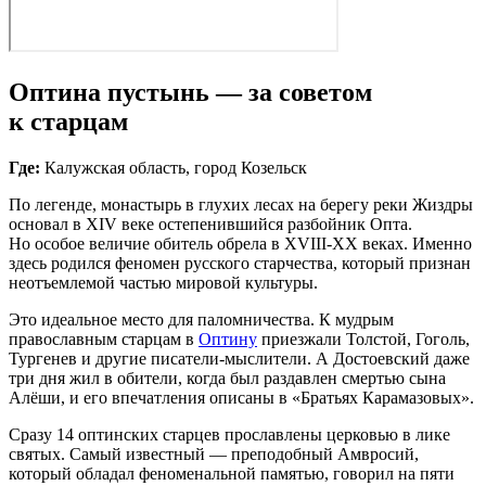
Оптина пустынь — за советом
к старцам
Где:
Калужская область, город Козельск
По легенде, монастырь в глухих лесах на берегу реки Жиздры
основал в XIV веке остепенившийся разбойник Опта.
Но особое величие обитель обрела в XVIII-XX веках. Именно
здесь родился феномен русского старчества, который признан
неотъемлемой частью мировой культуры.
Это идеальное место для паломничества. К мудрым
православным старцам в
Оптину
приезжали Толстой, Гоголь,
Тургенев и другие писатели‑мыслители. А Достоевский даже
три дня жил в обители, когда был раздавлен смертью сына
Алёши, и его впечатления описаны в «Братьях Карамазовых».
Сразу 14 оптинских старцев прославлены церковью в лике
святых. Самый известный — преподобный Амвросий,
который обладал феноменальной памятью, говорил на пяти