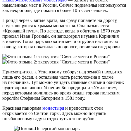
намоленных мест в России. Сейчас подземелья используются
как некрополь, где покоится более 10 тысяч человек.
Пройдя через Святые врата, вы сразу попадёте на дорогу,
спускающуюся к храмам монастыря. Она называется
«Кровавый путь». По легенде, когда в обитель в 1570 году
приехал Иван Грозный, он заподозрил игумена Корнилия
в измене. Тогда царь выхватил меч и отрубил настоятелю
голову, которая покатилась по дороге, оставляя след крови.
Присмотритесь к Успенскому собору: над землёй находится
лишь его фасад, а остальная часть расположена в холме
из песчаника. Тут можно увидеть главные святыни обители:
чудотворные иконы Успения Богородицы и «Умиление»,
перед которым молились во время осады города польским
королём Стефаном Баторием в 1581 году.
Красивая панорама
монастыря
и крепостных стен
открывается со Святой горы. Здесь можно погулять
по яблоневому саду и отдохнуть в тени дубов.