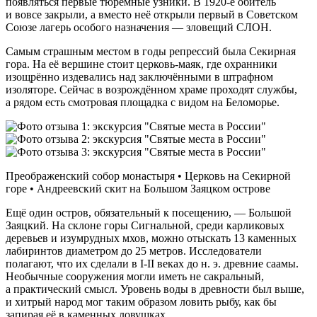
появляться первые тюремные узники. В 1920‑е обитель
и вовсе закрыли, а вместо неё открыли первый в Советском
Союзе лагерь особого назначения — зловещий СЛОН.
Самым страшным местом в годы репрессий была Секирная
гора. На её вершине стоит церковь‑маяк, где охранники
изощрённо издевались над заключёнными в штрафном
изоляторе. Сейчас в возрождённом храме проходят службы,
а рядом есть смотровая площадка с видом на Беломорье.
Преображенский собор монастыря • Церковь на Секирной
горе • Андреевский скит на Большом Заяцком острове
Ещё один остров, обязательный к посещению, — Большой
Заяцкий. На склоне горы Сигнальной, среди карликовых
деревьев и изумрудных мхов, можно отыскать 13 каменных
лабиринтов диаметром до 25 метров. Исследователи
полагают, что их сделали в I-II веках до н. э. древние саамы.
Необычные сооружения могли иметь не сакральный,
а практический смысл. Уровень воды в древности был выше,
и хитрый народ мог таким образом ловить рыбу, как бы
запирая её в каменных ловушках.