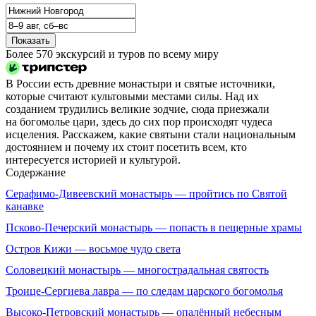
Показать
Более 570 экскурсий и туров по всему миру
В России есть древние монастыри и святые источники,
которые считают культовыми местами силы. Над их
созданием трудились великие зодчие, сюда приезжали
на богомолье цари, здесь до сих пор происходят чудеса
исцеления. Расскажем, какие святыни стали национальным
достоянием и почему их стоит посетить всем, кто
интересуется историей и культурой.
Содержание
Серафимо‑Дивеевский монастырь — пройтись по Святой
канавке
Псково‑Печерский монастырь — попасть в пещерные храмы
Остров Кижи — восьмое чудо света
Соловецкий монастырь — многострадальная святость
Троице‑Сергиева лавра — по следам царского богомолья
Высоко‑Петровский монастырь — опалённый небесным