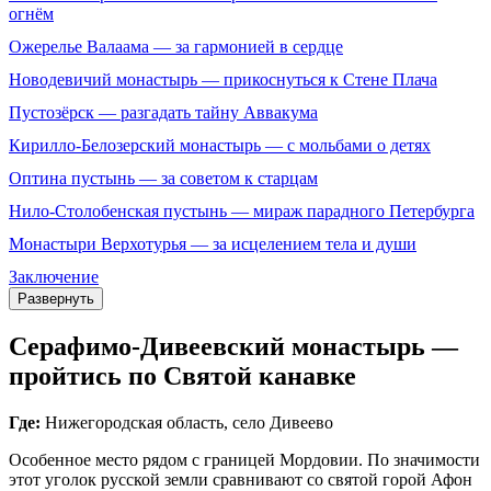
огнём
Ожерелье Валаама — за гармонией в сердце
Новодевичий монастырь — прикоснуться к Стене Плача
Пустозёрск — разгадать тайну Аввакума
Кирилло-Белозерский монастырь — с мольбами о детях
Оптина пустынь — за советом к старцам
Нило‑Столобенская пустынь — мираж парадного Петербурга
Монастыри Верхотурья — за исцелением тела и души
Заключение
Развернуть
Серафимо‑Дивеевский монастырь —
пройтись по Святой канавке
Где:
Нижегородская область, село Дивеево
Особенное место рядом с границей Мордовии. По значимости
этот уголок русской земли сравнивают со святой горой Афон