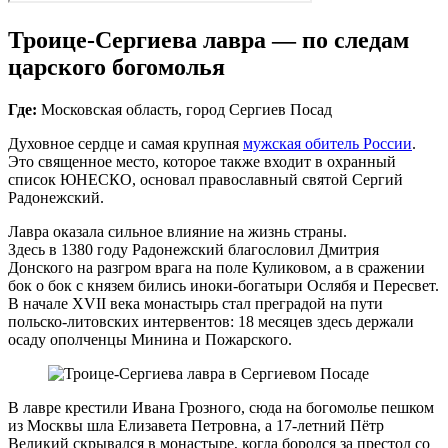
Троице‑Сергиева лавра — по следам
царского богомолья
Где:
Московская область, город Сергиев Посад
Духовное сердце и самая крупная
мужская обитель России
.
Это священное место, которое также входит в охранный
список ЮНЕСКО, основал православный святой Сергий
Радонежский.
Лавра оказала сильное влияние на жизнь страны.
Здесь в 1380 году Радонежский благословил Дмитрия
Донского на разгром врага на поле Куликовом, а в сражении
бок о бок с князем бились иноки‑богатыри Ослябя и Пересвет.
В начале XVII века монастырь стал преградой на пути
польско‑литовских интервентов: 18 месяцев здесь держали
осаду ополченцы Минина и Пожарского.
В лавре крестили Ивана Грозного, сюда на богомолье пешком
из Москвы шла Елизавета Петровна, а 17-летний Пётр
Великий скрывался в монастыре, когда боролся за престол со