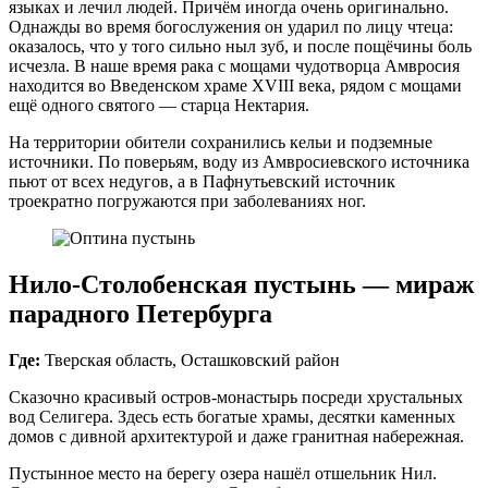
языках и лечил людей. Причём иногда очень оригинально.
Однажды во время богослужения он ударил по лицу чтеца:
оказалось, что у того сильно ныл зуб, и после пощёчины боль
исчезла. В наше время рака с мощами чудотворца Амвросия
находится во Введенском храме XVIII века, рядом с мощами
ещё одного святого — старца Нектария.
На территории обители сохранились кельи и подземные
источники. По поверьям, воду из Амвросиевского источника
пьют от всех недугов, а в Пафнутьевский источник
троекратно погружаются при заболеваниях ног.
Нило‑Столобенская пустынь — мираж
парадного Петербурга
Где:
Тверская область, Осташковский район
Сказочно красивый остров‑монастырь посреди хрустальных
вод Селигера. Здесь есть богатые храмы, десятки каменных
домов с дивной архитектурой и даже гранитная набережная.
Пустынное место на берегу озера нашёл отшельник Нил.