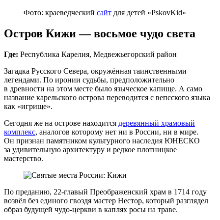
Фото: краеведческий
сайт
для детей «PskovKid»
Остров Кижи — восьмое чудо света
Где:
Республика Карелия, Медвежьегорский район
Загадка Русского Севера, окружённая таинственными
легендами. По иронии судьбы, предположительно
в древности на этом месте было языческое капище. А само
название карельского острова переводится с вепсского языка
как «игрище».
Сегодня же на острове находится
деревянный храмовый
комплекс
, аналогов которому нет ни в России, ни в мире.
Он признан памятником культурного наследия ЮНЕСКО
за удивительную архитектуру и редкое плотницкое
мастерство.
По преданию, 22-главый Преображенский храм в 1714 году
возвёл без единого гвоздя мастер Нестор, который разглядел
образ будущей чудо‑церкви в каплях росы на траве.