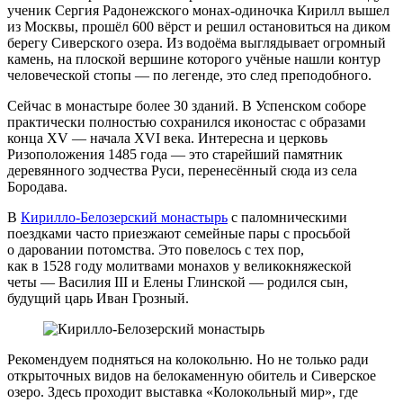
ученик Сергия Радонежского монах‑одиночка Кирилл вышел
из Москвы, прошёл 600 вёрст и решил остановиться на диком
берегу Сиверского озера. Из водоёма выглядывает огромный
камень, на плоской вершине которого учёные нашли контур
человеческой стопы — по легенде, это след преподобного.
Сейчас в монастыре более 30 зданий. В Успенском соборе
практически полностью сохранился иконостас с образами
конца XV — начала XVI века. Интересна и церковь
Ризоположения 1485 года — это старейший памятник
деревянного зодчества Руси, перенесённый сюда из села
Бородава.
В
Кирилло-Белозерский монастырь
с паломническими
поездками часто приезжают семейные пары с просьбой
о даровании потомства. Это повелось с тех пор,
как в 1528 году молитвами монахов у великокняжеской
четы — Василия III и Елены Глинской — родился сын,
будущий царь Иван Грозный.
Рекомендуем подняться на колокольню. Но не только ради
открыточных видов на белокаменную обитель и Сиверское
озеро. Здесь проходит выставка «Колокольный мир», где