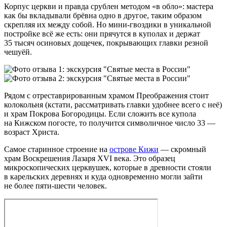
Корпус церкви и правда срублен методом «в обло»: мастера
как бы вкладывали брёвна одно в другое, таким образом
скрепляя их между собой. Но мини‑гвоздики в уникальной
постройке всё же есть: они прячутся в куполах и держат
35 тысяч осиновых дощечек, покрывающих главки резной
чешуёй.
Рядом с отреставрированным храмом Преображения стоит
колокольня (кстати, рассматривать главки удобнее всего с неё)
и храм Покрова Богородицы. Если сложить все купола
на Кижском погосте, то получится символичное число 33 —
возраст Христа.
Самое старинное строение на
острове Кижи
— скромный
храм Воскрешения Лазаря XVI века. Это образец
микроскопических церквушек, которые в древности стояли
в карельских деревнях и куда одновременно могли зайти
не более пяти‑шести человек.