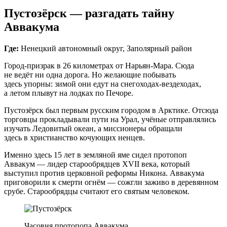
Пустозёрск — разгадать тайну
Аввакума
Где:
Ненецкий автономный округ, Заполярный район
Город‑призрак в 26 километрах от Нарьян‑Мара. Сюда
не ведёт ни одна дорога. Но желающие побывать
здесь упорны: зимой они едут на снегоходах-вездеходах,
а летом плывут на лодках по Печоре.
Пустозёрск был первым русским городом в Арктике. Отсюда
торговцы прокладывали пути на Урал, учёные отправлялись
изучать Ледовитый океан, а миссионеры обращали
здесь в христианство кочующих ненцев.
Именно здесь 15 лет в земляной яме сидел протопоп
Аввакум — лидер старообрядцев XVII века, который
выступил против церковной реформы Никона. Аввакума
приговорили к смерти огнём — сожгли заживо в деревянном
срубе. Старообрядцы считают его святым человеком.
Часовня протопопа Аввакума