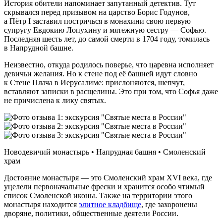
История обители напоминает запутанный детектив. Тут
скрывался перед призывом на царство Борис Годунов,
а Пётр I заставил постричься в монахини свою первую
супругу Евдокию Лопухину и мятежную сестру — Софью.
Последняя шесть лет, до самой смерти в 1704 году, томилась
в Напрудной башне.
Неизвестно, откуда родилось поверье, что царевна исполняет
девичьи желания. Но к стене под её башней идут словно
к Стене Плача в Иерусалиме: прислоняются, шепчут,
вставляют записки в расщелины. Это при том, что Софья даже
не причислена к лику святых.
Новодевичий монастырь • Напрудная башня • Смоленский
храм
Достояние монастыря — это Смоленский храм XVI века, где
уцелели первоначальные фрески и хранится особо чтимый
список Смоленской иконы. Также на территории этого
монастыря находится
элитное кладбище
, где захоронены
дворяне, политики, общественные деятели России.