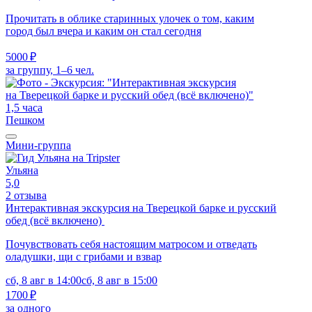
Прочитать в облике старинных улочек о том, каким
город был вчера и каким он стал сегодня
5000 ₽
за группу, 1–6 чел.
1,5 часа
Пешком
Мини-группа
Ульяна
5,0
2 отзыва
Интерактивная экскурсия на Тверецкой барке и русский
обед (всё включено)
Почувствовать себя настоящим матросом и отведать
оладушки, щи с грибами и взвар
сб, 8 авг в 14:00
сб, 8 авг в 15:00
1700 ₽
за одного