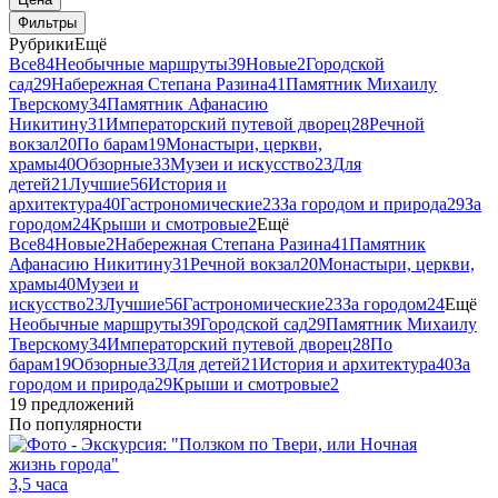
Фильтры
Рубрики
Ещё
Все
84
Необычные маршруты
39
Новые
2
Городской
сад
29
Набережная Степана Разина
41
Памятник Михаилу
Тверскому
34
Памятник Афанасию
Никитину
31
Императорский путевой дворец
28
Речной
вокзал
20
По барам
19
Монастыри, церкви,
храмы
40
Обзорные
33
Музеи и искусство
23
Для
детей
21
Лучшие
56
История и
архитектура
40
Гастрономические
23
За городом и природа
29
За
городом
24
Крыши и смотровые
2
Ещё
Все
84
Новые
2
Набережная Степана Разина
41
Памятник
Афанасию Никитину
31
Речной вокзал
20
Монастыри, церкви,
храмы
40
Музеи и
искусство
23
Лучшие
56
Гастрономические
23
За городом
24
Ещё
Необычные маршруты
39
Городской сад
29
Памятник Михаилу
Тверскому
34
Императорский путевой дворец
28
По
барам
19
Обзорные
33
Для детей
21
История и архитектура
40
За
городом и природа
29
Крыши и смотровые
2
19 предложений
По популярности
3,5 часа