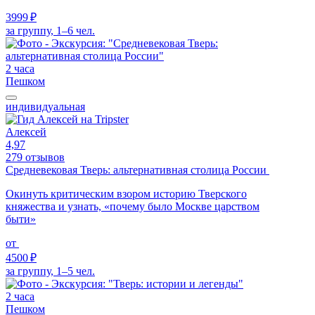
3999 ₽
за группу, 1–6 чел.
2 часа
Пешком
индивидуальная
Алексей
4,97
279 отзывов
Средневековая Тверь: альтернативная столица России
Окинуть критическим взором историю Тверского
княжества и узнать, «почему было Москве царством
быти»
от
4500 ₽
за группу, 1–5 чел.
2 часа
Пешком