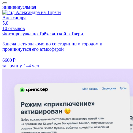
индивидуальная
Александра
5,0
10 отзывов
Фотопрогулка по Трёхсвятской в Твери
Запечатлеть знакомство со старинным городом и
проникнуться его атмосферой
6600 ₽
за группу, 1–4 чел.