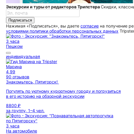
Экскурсии и туры от редакторов Трипстера
Скидки, классн
Подписаться
Нажимая «Подписаться», вы даете
согласие
на получение ре
условиями политики обработки персональных данных
Tripste
3 часа
Пешком
индивидуальная
Марина
4,99
90 отзывов
Знакомьтесь, Пятигорск!
Погулять по уютному курортному городу и погрузиться
в его историю на обзорной экскурсии
8800 ₽
за группу, 1–4 чел.
3 часа
На автомобиле