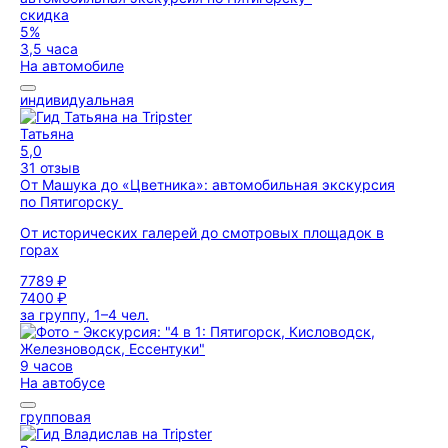
скидка
5%
3,5 часа
На автомобиле
индивидуальная
Татьяна
5,0
31 отзыв
От Машука до «Цветника»: автомобильная экскурсия
по Пятигорску
От исторических галерей до смотровых площадок в
горах
7789 ₽
7400 ₽
за группу, 1–4 чел.
9 часов
На автобусе
групповая