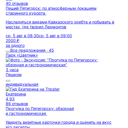
40 отзывов
Пеший Пятигорск: по атмосферным локациям
старинного курорта
Насладиться видами Кавказского хребта и побывать в
местах, где творил Лермонтов
ср, 5 авг в 08:30
ср, 5 авг в 09:00
2000 ₽
за одного
Все предложения · 45
Парк «Цветник»
3 часа
Пешком
индивидуальная
Екатерина
4,93
86 отзывов
Прогулка по Пятигорску: обзорная
и гастрономическая
Увидеть визитные карточки города и оценить на вкус
его десерты