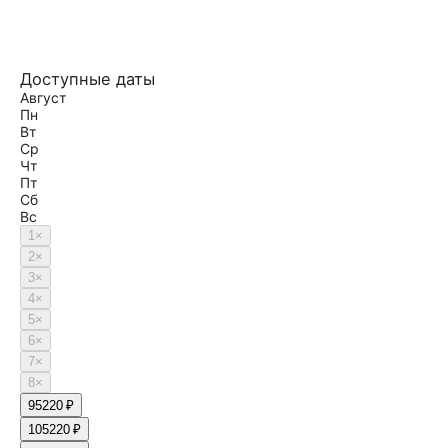
Доступные даты
Август
Пн
Вт
Ср
Чт
Пт
Сб
Вс
1
×
2
×
3
×
4
×
5
×
6
×
7
×
8
×
9
5220 ₽
10
5220 ₽