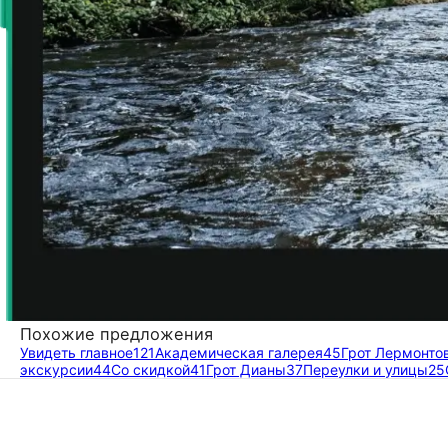
Похожие предложения
Увидеть главное
121
Академическая галерея
45
Грот Лермонто
экскурсии
44
Со скидкой
41
Грот Дианы
37
Переулки и улицы
25