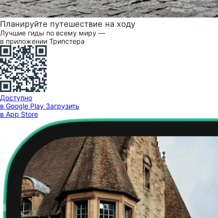
Планируйте путешествие на ходу
Лучшие гиды по всему миру —
в приложении Трипстера
Доступно
в Google Play
Загрузить
в App Store