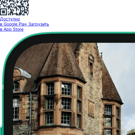
Доступно
в Google Play
Загрузить
в App Store