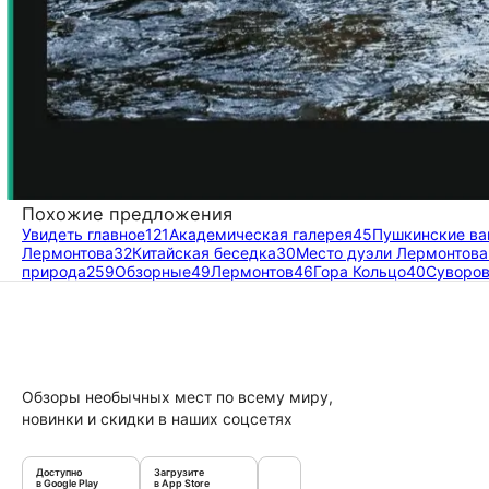
Похожие предложения
Увидеть главное
121
Академическая галерея
45
Пушкинские в
Лермонтова
32
Китайская беседка
30
Место дуэли Лермонтова
природа
259
Обзорные
49
Лермонтов
46
Гора Кольцо
40
Суворов
Обзоры необычных мест по всему миру,
новинки и скидки в наших соцсетях
Доступно
Загрузите
в Google Play
в App Store