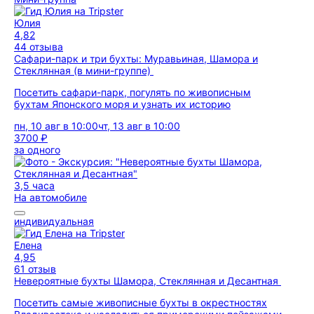
Юлия
4,82
44 отзыва
Сафари-парк и три бухты: Муравьиная, Шамора и
Стеклянная (в мини-группе)
Посетить сафари-парк, погулять по живописным
бухтам Японского моря и узнать их историю
пн, 10 авг в 10:00
чт, 13 авг в 10:00
3700 ₽
за одного
3,5 часа
На автомобиле
индивидуальная
Елена
4,95
61 отзыв
Невероятные бухты Шамора, Стеклянная и Десантная
Посетить самые живописные бухты в окрестностях