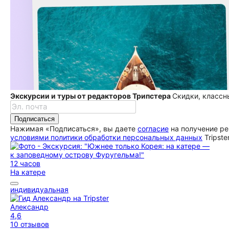
Экскурсии и туры от редакторов Трипстера
Скидки, классн
Подписаться
Нажимая «Подписаться», вы даете
согласие
на получение ре
условиями политики обработки персональных данных
Tripste
12 часов
На катере
индивидуальная
Александр
4,6
10 отзывов