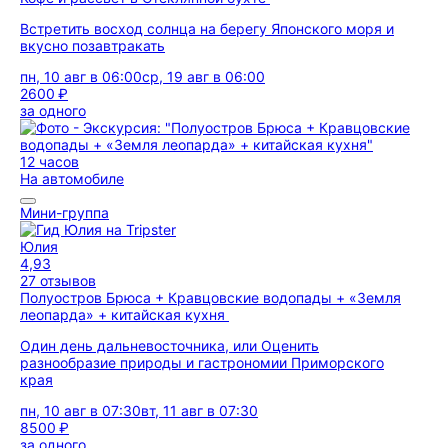
Встретить восход солнца на берегу Японского моря и
вкусно позавтракать
пн, 10 авг в 06:00
ср, 19 авг в 06:00
2600 ₽
за одного
12 часов
На автомобиле
Мини-группа
Юлия
4,93
27 отзывов
Полуостров Брюса + Кравцовские водопады + «Земля
леопарда» + китайская кухня
Один день дальневосточника, или Оценить
разнообразие природы и гастрономии Приморского
края
пн, 10 авг в 07:30
вт, 11 авг в 07:30
8500 ₽
за одного