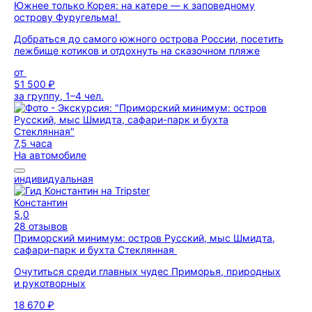
Южнее только Корея: на катере — к заповедному
острову Фуругельма!
Добраться до самого южного острова России, посетить
лежбище котиков и отдохнуть на сказочном пляже
от
51 500 ₽
за группу, 1–4 чел.
7,5 часа
На автомобиле
индивидуальная
Константин
5,0
28 отзывов
Приморский минимум: остров Русский, мыс Шмидта,
сафари-парк и бухта Стеклянная
Очутиться среди главных чудес Приморья, природных
и рукотворных
18 670 ₽