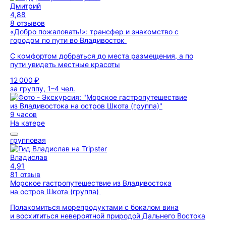
Дмитрий
4,88
8 отзывов
«Добро пожаловать!»: трансфер и знакомство с
городом по пути во Владивосток
С комфортом добраться до места размещения, а по
пути увидеть местные красоты
12 000 ₽
за группу, 1–4 чел.
9 часов
На катере
групповая
Владислав
4,91
81 отзыв
Морское гастропутешествие из Владивостока
на остров Шкота (группа)
Полакомиться морепродуктами с бокалом вина
и восхититься невероятной природой Дальнего Востока