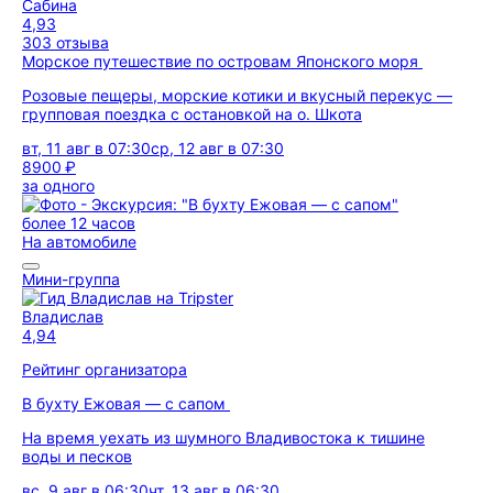
Сабина
4,93
303 отзыва
Морское путешествие по островам Японского моря
Розовые пещеры, морские котики и вкусный перекус —
групповая поездка с остановкой на о. Шкота
вт, 11 авг в 07:30
ср, 12 авг в 07:30
8900 ₽
за одного
более 12 часов
На автомобиле
Мини-группа
Владислав
4,94
Рейтинг организатора
В бухту Ежовая — с сапом
На время уехать из шумного Владивостока к тишине
воды и песков
вс, 9 авг в 06:30
чт, 13 авг в 06:30