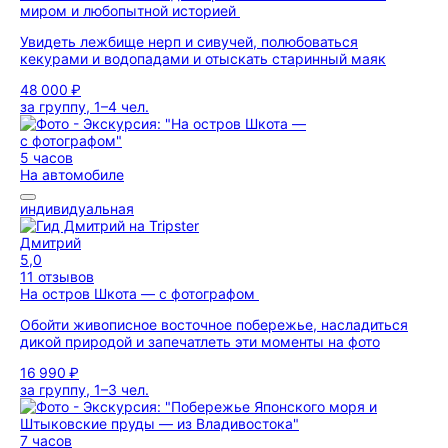
миром и любопытной историей
Увидеть лежбище нерп и сивучей, полюбоваться
кекурами и водопадами и отыскать старинный маяк
48 000 ₽
за группу, 1–4 чел.
5 часов
На автомобиле
индивидуальная
Дмитрий
5,0
11 отзывов
На остров Шкота — с фотографом
Обойти живописное восточное побережье, насладиться
дикой природой и запечатлеть эти моменты на фото
16 990 ₽
за группу, 1–3 чел.
7 часов