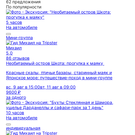
62 предложения
По популярности
5 часов
На автомобиле
Мини-группа
Михаил
5,0
86 отзывов
Необитаемый остров Шкота: прогулка к маяку
Красные скалы, птичьи базары, старинный маяк и
Японское море: путешествие-поход в мини-группе
вс, 9 авг в 15:00
вт, 11 авг в 09:00
9600 ₽
за одного
10 часов
На автомобиле
индивидуальная