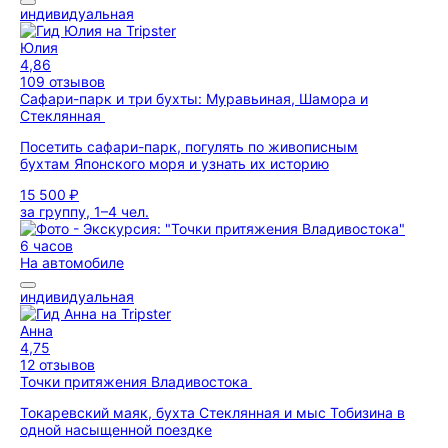
индивидуальная
Юлия
4,86
109 отзывов
Сафари-парк и три бухты: Муравьиная, Шамора и
Стеклянная
Посетить сафари-парк, погулять по живописным
бухтам Японского моря и узнать их историю
15 500 ₽
за группу, 1–4 чел.
6 часов
На автомобиле
индивидуальная
Анна
4,75
12 отзывов
Точки притяжения Владивостока
Токаревский маяк, бухта Стеклянная и мыс Тобизина в
одной насыщенной поездке