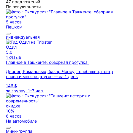
47 предложений
По популярности
5 часов
Пешком
индивидуальная
Одил
5,0
1 отзыв
Главное в Ташкенте: обзорная прогулка
Дворец Романовых, базар Чорсу, телебашня, центр
плова и многое другое — за 1 день
146 $
за группу, 1–7 чел.
скидка
10%
6 часов
На автомобиле
Мини-группа