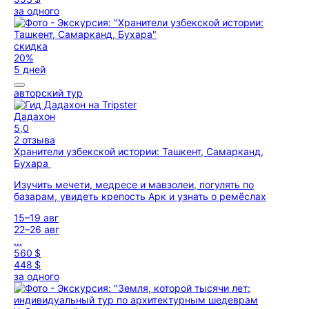
за одного
скидка
20%
5 дней
авторский тур
Дадахон
5,0
2 отзыва
Хранители узбекской истории: Ташкент, Самарканд,
Бухара
Изучить мечети, медресе и мавзолеи, погулять по
базарам, увидеть крепость Арк и узнать о ремёслах
15–19 авг
22–26 авг
...
560 $
448 $
за одного