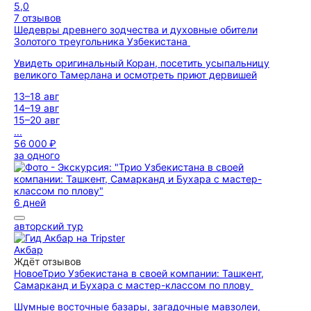
5,0
7 отзывов
Шедевры древнего зодчества и духовные обители
Золотого треугольника Узбекистана
Увидеть оригинальный Коран, посетить усыпальницу
великого Тамерлана и осмотреть приют дервишей
13–18 авг
14–19 авг
15–20 авг
...
56 000 ₽
за одного
6 дней
авторский тур
Акбар
Ждёт отзывов
Новое
Трио Узбекистана в своей компании: Ташкент,
Самарканд и Бухара с мастер-классом по плову
Шумные восточные базары, загадочные мавзолеи,