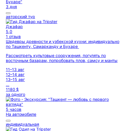
3 дня
авторский тур
Джафар
5,0
1 отзыв
Шедевры древности и узбекской кухни: индивидуально
по Ташкенту, Самарканду и Бухаре
Рассмотреть культовые сооружения, погулять по
восточным базарам, попробовать плов, самсу и манты
11–13 авг
12–14 авг
13–15 авг
...
1180 $
за одного
5 часов
На автомобиле
индивидуальная