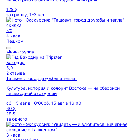
129 $
за группу, 1–3 чел.
скидка
5%
4 часа
Пешком
Мини-группа
Баходир
5,0
2 отзыва
Ташкент: город дружбы и тепла
Культура, история и колорит Востока — на обзорной
пешеходной экскурсии
сб, 15 авг в 10:00
сб, 15 авг в 16:00
30 $
29 $
за одного
3 часа