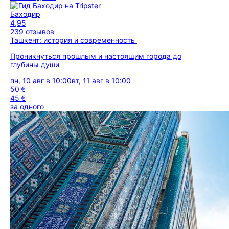
Баходир
4,95
239 отзывов
Ташкент: история и современность
Проникнуться прошлым и настоящим города до
глубины души
пн, 10 авг в 10:00
вт, 11 авг в 10:00
50 €
45 €
за одного