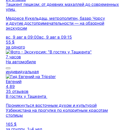
Ташкент пешком: от древних махаллей до современных
улиц
Медресе Кукельдаш, метрополитен, базар Чорсу
и другие достопримечательности — на обзорной
экскурсии
вс, 9 авг в 09:00
вс, 9 авг в 09:15
55 $
за одного
7 часов
На автомобиле
индивидуальная
Евгений
4,89
35 отзывов
В гостях у Ташкента
Проникнуться восточным духом и культурой
Узбекистана на прогулке по колоритным красотам
столицы
165 $
за группу, 1–4 чел.