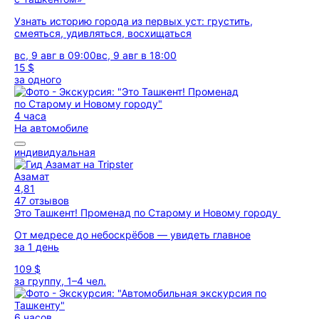
Узнать историю города из первых уст: грустить,
смеяться, удивляться, восхищаться
вс, 9 авг в 09:00
вс, 9 авг в 18:00
15 $
за одного
4 часа
На автомобиле
индивидуальная
Азамат
4,81
47 отзывов
Это Ташкент! Променад по Старому и Новому городу
От медресе до небоскрёбов — увидеть главное
за 1 день
109 $
за группу, 1–4 чел.
6 часов