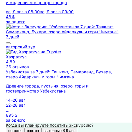
и модернизм в центре города
вс, 9 авг в 08:00
вс, 9 авг в 09:00
48 $
за одного
7 дней
авторский тур
Хазраткул
4,89
36 отзывов
Узбекистан за 7 дней: Ташкент, Самарканд, Бухара,
озеро Айдаркуль и горы Чимгана
Древние города, пустыня, озеро, горы и
гостеприимство Узбекистана
14–20 авг
22–28 авг
...
895 $
за одного
Когда вы планируете посетить экскурсию?
сегодня
завтра
выходные 8-9 авг