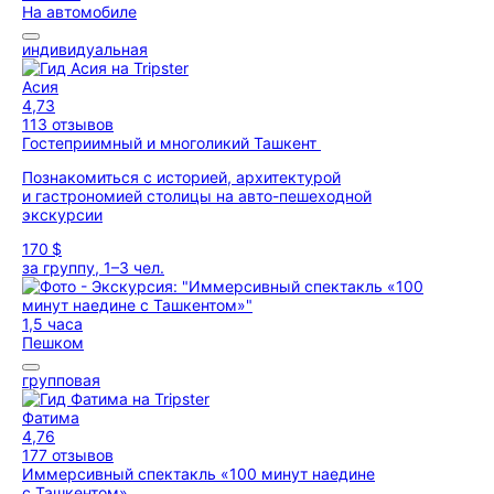
На автомобиле
индивидуальная
Асия
4,73
113 отзывов
Гостеприимный и многоликий Ташкент
Познакомиться с историей, архитектурой
и гастрономией столицы на авто-пешеходной
экскурсии
170 $
за группу, 1–3 чел.
1,5 часа
Пешком
групповая
Фатима
4,76
177 отзывов
Иммерсивный спектакль «100 минут наедине
с Ташкентом»