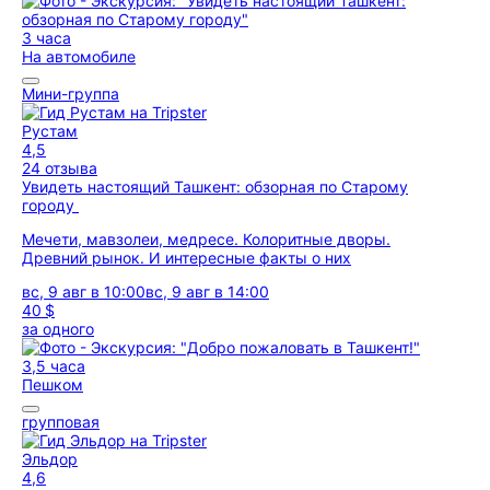
3 часа
На автомобиле
Мини-группа
Рустам
4,5
24 отзыва
Увидеть настоящий Ташкент: обзорная по Старому
городу
Мечети, мавзолеи, медресе. Колоритные дворы.
Древний рынок. И интересные факты о них
вс, 9 авг в 10:00
вс, 9 авг в 14:00
40 $
за одного
3,5 часа
Пешком
групповая
Эльдор
4,6