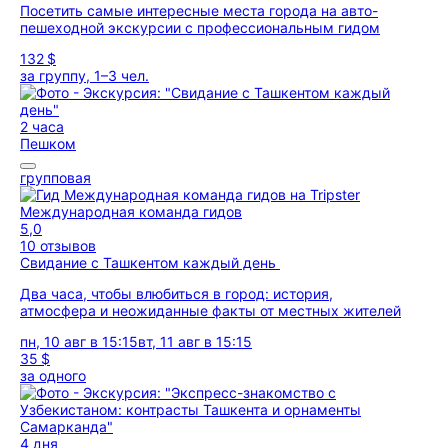
Посетить самые интересные места города на авто-
пешеходной экскурсии с профессиональным гидом
132 $
за группу, 1–3 чел.
2 часа
Пешком
групповая
Международная команда гидов
5,0
10 отзывов
Свидание с Ташкентом каждый день
Два часа, чтобы влюбиться в город: история,
атмосфера и неожиданные факты от местных жителей
пн, 10 авг в 15:15
вт, 11 авг в 15:15
35 $
за одного
4 дня