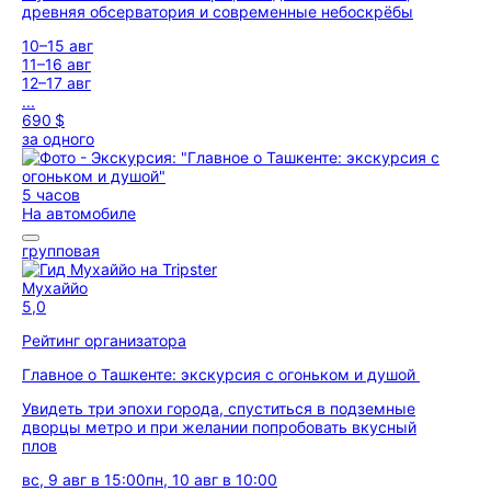
древняя обсерватория и современные небоскрёбы
10–15 авг
11–16 авг
12–17 авг
...
690 $
за одного
5 часов
На автомобиле
групповая
Мухаййо
5,0
Рейтинг организатора
Главное о Ташкенте: экскурсия с огоньком и душой
Увидеть три эпохи города, спуститься в подземные
дворцы метро и при желании попробовать вкусный
плов
вс, 9 авг в 15:00
пн, 10 авг в 10:00