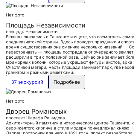
Нет фото
Площадь Независимости
площадь Независимости
Если вы оказались в Ташкенте и ищете, что посмотреть само
среднеазиатской страны. Здесь проводят праздники и спорти
время существования она сменила несколько названий — Соб
перестраивать — площадь пострадала от очередного землет
расширили в три с половиной раза. Сейчас она занимает боле
мраморных колонн, которые украшают фигуры аистов, арка 
Счастливой матери. Часть площади занимает парк, где нахо
гранитом и резными решётками.
37 экскурсий
Подробнее
Нет фото
Дворец Романовых
проспект Шарафа Рашидова
Архитектурный памятник в историческом центре Ташкента, 
серо-жёлтого кирпича в стиле модерн принадлежал князю Ни
Дворец построили для него в 1891 году, проект разработал