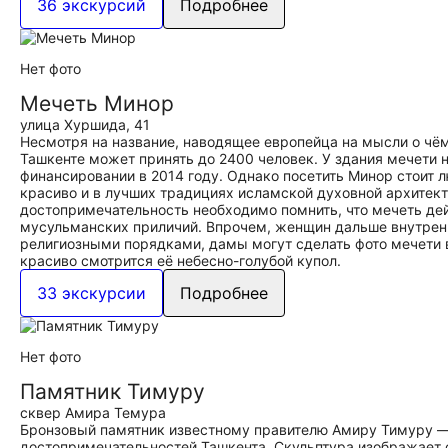
36 экскурсий
Подробнее
Нет фото
Мечеть Минор
улица Хуршида, 41
Несмотря на название, наводящее европейца на мысли о чём
Ташкенте может принять до 2400 человек. У здания мечети 
финансировании в 2014 году. Однако посетить Минор стоит 
красиво и в лучших традициях исламской духовной архитект
достопримечательность необходимо помнить, что мечеть дей
мусульманских приличий. Впрочем, женщин дальше внутренн
религиозными порядками, дамы могут сделать фото мечети в
красиво смотрится её небесно-голубой купол.
33 экскурсии
Подробнее
Нет фото
Памятник Тимуру
сквер Амира Темура
Бронзовый памятник известному правителю Амиру Тимуру — 
достопримечательностей Ташкента. Скульптура изображает с