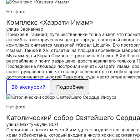
Нет фото
Комплекс «Хазрати Имам»
улица Заркайнар
Приехав в Ташкент, путешественники точно знают, что посм
ансамбль в историческом центре города, в который входят 
комплекса считается мавзолей «Кафал Шоший». Его построили
Имама. Также в XVI столетии на площади появились медрес
Мухаммеда и Коран Османа — рукопись VII века. В XVIII ве
разграблено и почти разрушено, восстановили его только в 
Последней на площади построили мечеть Хазрати Имам: соор
сконструировано так, что солнце освещает его в любое врем
достопримечательностей Ташкента, куда часто отправляются
26 экскурсий
Подробнее
Нет фото
Католический собор Святейшего Сердц
улица Махтумкули, 80/1
Среди ташкентских мечетей и медресе выделяется здание 
храм Узбекистана, который входит в число ярких архитекту