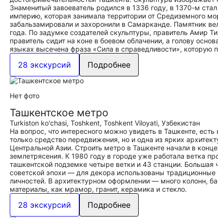
Знаменитый завоеватель родился в 1336 году, в 1370-м ста
империю, которая занимала территории от Средиземного мор
забальзамировали и захоронили в Самарканде. Памятник вел
года. По задумке создателей скульптуры, правитель Амир Т
правитель сидит на коне в боевом облачении, а голову осно
языках высечена фраза «Сила в справедливости», которую 
28 экскурсий
Подробнее
Нет фото
Ташкентское метро
Turkiston ko'chasi, Тоshkent, Toshkent Viloyati, Узбекистан
На вопрос, что интересного можно увидеть в Ташкенте, ест
только средство передвижения, но и одна из ярких архитек
Центральной Азии. Строить метро в Ташкенте начали в конц
землетрясения. К 1980 году в городе уже работала ветка пр
ташкентской подземке четыре ветки и 43 станции. Большая 
советской эпохи — для декора использованы традиционные 
личностей. В архитектурном оформлении — много колонн, б
материалы, как мрамор, гранит, керамика и стекло.
28 экскурсий
Подробнее