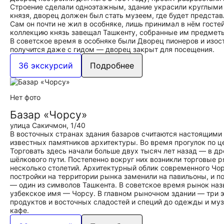
Строение сделали одноэтажным, здание украсили круглыми
князя, дворец должен был стать музеем, где будет предста
Сам он почти не жил в особняке, лишь принимал в нём госте
коллекцию князь завещал Ташкенту, собранные им предметы
В советское время в особняке были Дворец пионеров и изо
получится даже с гидом — дворец закрыт для посещения.
36 экскурсий
Подробнее
Нет фото
Базар «Чорсу»
улица Сакичмон, 1/40
В восточных странах здания базаров считаются настоящими
известных памятников архитектуры. Во время прогулок по ц
Торговать здесь начали больше двух тысяч лет назад — в д
шёлкового пути. Постепенно вокруг них возникли торговые р
несколько столетий. Архитектурный облик современного Чор
постройки на территории рынка заменили на павильоны, и 
— один из символов Ташкента. В советское время рынок на
узбекское имя — Чорсу. В главном рыночном здании — три э
продуктов и восточных сладостей и специй до одежды и муз
кафе.