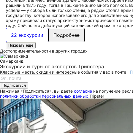
костёлом. Величественное здание с необычной историей нах
решили в 1875 году: тогда в Ташкенте жило много поляков. В
успели — у собора были только стены, а рядом стояла врем
государству, которое использовало его для хозяйственных 
храму присвоили статус архитектурно-исторического памятни
году. Сейчас это действующий католический храм, в которо
22 экскурсии
Подробнее
Показать еще
Достопримечательности в других городах
Самарканд
Экскурсии и туры от экспертов Трипстера
Классные места, скидки и интересные события у вас в почте ·
П
Подписаться
Нажимая «Подписаться», вы даете
согласие
на получение рекла
политики обработки персональных данных
Tripster