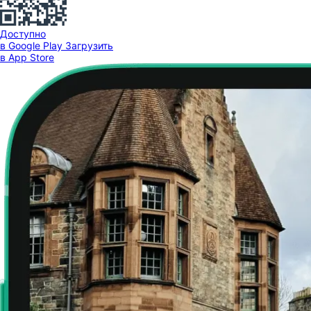
Доступно
в Google Play
Загрузить
в App Store