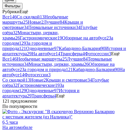
Фильтры
Рубрики
Ещё
Все
146
Со скидкой
13
Необычные
маршруты
25
Новые
2
Лучшие
84
Крыши и
смотровые
34
Термальные источники
34
Голубые
озёра
32
Монастыри, церкви,
храмы
26
Гастрономические
19
Обзорные на автобусе
2
За
городом
129
За городом и
природа
121
Однодневные
97
Кабардино-Балкария
90
История и
архитектура
29
На автобусе
14
Трансферы
4
Фотосессии
3
Ещё
Все
146
Необычные маршруты
25
Лучшие
84
Термальные
источники
34
Монастыри, церкви, храмы
26
Обзорные на
автобусе
2
За городом и природа
121
Кабардино-Балкария
90
На
автобусе
14
Фотосессии
3
Со скидкой
13
Новые
2
Крыши и смотровые
34
Голубые
озёра
32
Гастрономические
19
За
городом
129
Однодневные
97
История и
архитектура
29
Трансферы
4
Ещё
121 предложение
По популярности
6,5 часа
На автомобиле