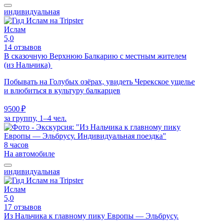
индивидуальная
Ислам
5,0
14 отзывов
В сказочную Верхнюю Балкарию с местным жителем
(из Нальчика)
Побывать на Голубых озёрах, увидеть Черекское ущелье
и влюбиться в культуру балкарцев
9500 ₽
за группу, 1–4 чел.
8 часов
На автомобиле
индивидуальная
Ислам
5,0
17 отзывов
Из Нальчика к главному пику Европы — Эльбрусу.