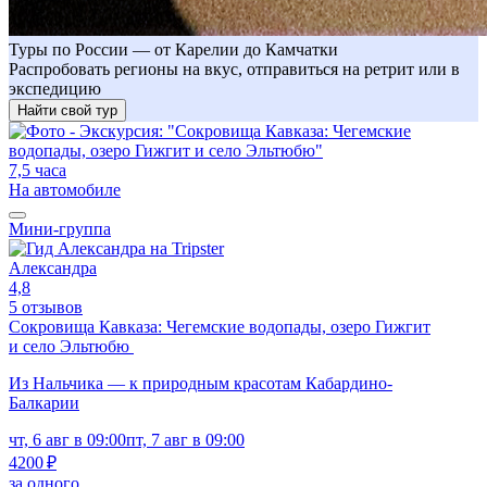
Туры по России — от Карелии до Камчатки
Распробовать регионы на вкус, отправиться на ретрит или в
экспедицию
Найти свой тур
7,5 часа
На автомобиле
Мини-группа
Александра
4,8
5 отзывов
Сокровища Кавказа: Чегемские водопады, озеро Гижгит
и село Эльтюбю
Из Нальчика — к природным красотам Кабардино-
Балкарии
чт, 6 авг в 09:00
пт, 7 авг в 09:00
4200 ₽
за одного