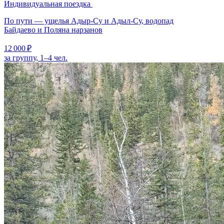
Индивидуальная поездка
По пути — ущелья Адыр-Су и Адыл-Су, водопад
Байдаево и Поляна нарзанов
12 000 ₽
за группу, 1–4 чел.