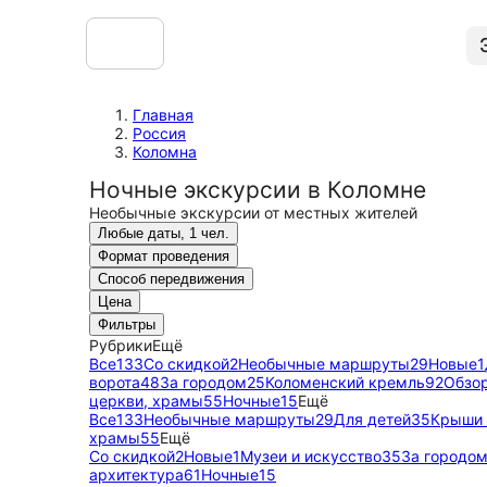
Главная
Россия
Коломна
Ночные экскурсии в Коломне
Необычные экскурсии от местных жителей
Любые даты, 1 чел.
Формат проведения
Способ передвижения
Цена
Фильтры
Рубрики
Ещё
Все
133
Со скидкой
2
Необычные маршруты
29
Новые
1
ворота
48
За городом
25
Коломенский кремль
92
Обзо
церкви, храмы
55
Ночные
15
Ещё
Все
133
Необычные маршруты
29
Для детей
35
Крыши 
храмы
55
Ещё
Со скидкой
2
Новые
1
Музеи и искусство
35
За городом
архитектура
61
Ночные
15