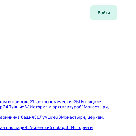
Войти
дом и природа
21
Гастрономические
25
Пятницкие
ор
34
Лучшие
63
История и архитектура
61
Монастыри,
аринкина башня
38
Лучшие
63
Монастыри, церкви,
ая площадь
44
Успенский собор
34
История и