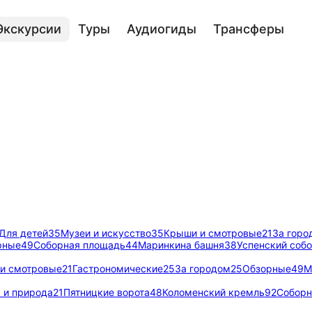
Экскурсии
Туры
Аудиогиды
Трансферы
Для детей
35
Музеи и искусство
35
Крыши и смотровые
21
За горо
рные
49
Соборная площадь
44
Маринкина башня
38
Успенский соб
и смотровые
21
Гастрономические
25
За городом
25
Обзорные
49
М
 и природа
21
Пятницкие ворота
48
Коломенский кремль
92
Соборн