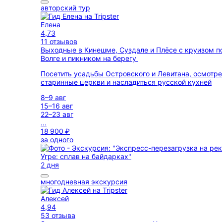
авторский тур
Елена
4,73
11 отзывов
Выходные в Кинешме, Суздале и Плёсе с круизом п
Волге и пикником на берегу
Посетить усадьбы Островского и Левитана, осмотре
старинные церкви и насладиться русской кухней
8–9 авг
15–16 авг
22–23 авг
...
18 900 ₽
за одного
2 дня
многодневная экскурсия
Алексей
4,94
53 отзыва