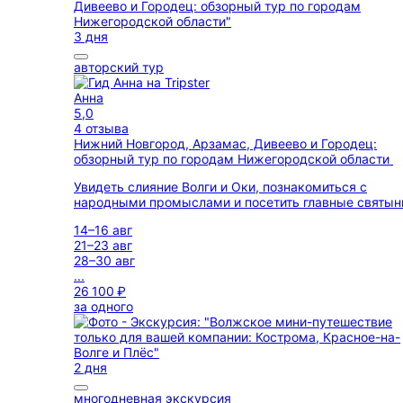
3 дня
авторский тур
Анна
5,0
4 отзыва
Нижний Новгород, Арзамас, Дивеево и Городец:
обзорный тур по городам Нижегородской области
Увидеть слияние Волги и Оки, познакомиться с
народными промыслами и посетить главные святын
14–16 авг
21–23 авг
28–30 авг
...
26 100 ₽
за одного
2 дня
многодневная экскурсия