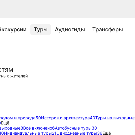
Экскурсии
Туры
Аудиогиды
Трансферы
стям
тных жителей
ородом и природа
50
История и архитектура
40
Туры на выходные
0
Ещё
 выходные
8
Всё включено
6
Автобусные туры
30
40
Индивидуальные туры
21
Однодневные туры
36
Ещё