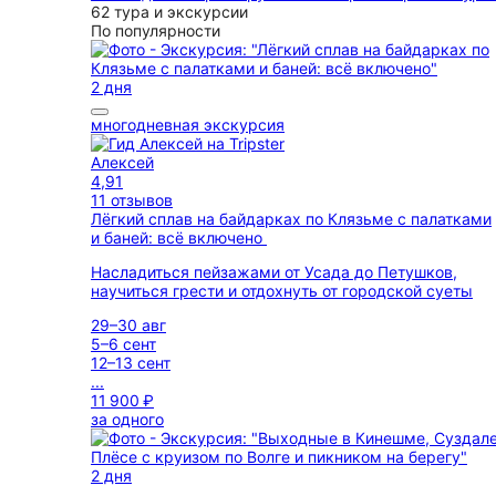
62 тура и экскурсии
По популярности
2 дня
многодневная экскурсия
Алексей
4,91
11 отзывов
Лёгкий сплав на байдарках по Клязьме с палатками
и баней: всё включено
Насладиться пейзажами от Усада до Петушков,
научиться грести и отдохнуть от городской суеты
29–30 авг
5–6 сент
12–13 сент
...
11 900 ₽
за одного
2 дня