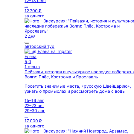
12–13 сент
...
12 700 ₽
за одного
2 дня
авторский тур
Елена
5,0
1 отзыв
Пейзажи, история и культурное наследие побережь
Волги: Плёс, Кострома и Ярославль
Посетить значимые места, «русскую Швейцарию»,
узнать о промыслах и рассмотреть дома с воды
15–16 авг
22–23 авг
29–30 авг
...
17 000 ₽
за одного