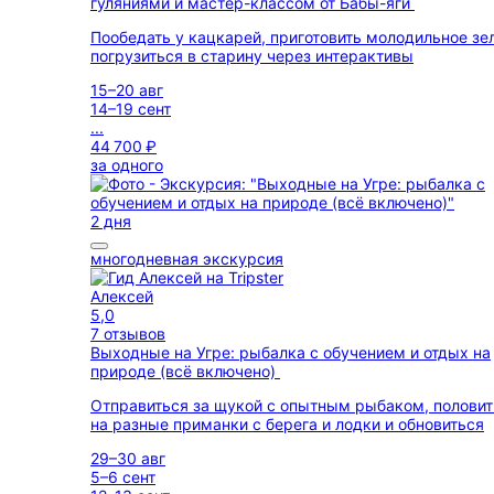
гуляниями и мастер-классом от Бабы-яги
Пообедать у кацкарей, приготовить молодильное зе
погрузиться в старину через интерактивы
15–20 авг
14–19 сент
...
44 700 ₽
за одного
2 дня
многодневная экскурсия
Алексей
5,0
7 отзывов
Выходные на Угре: рыбалка с обучением и отдых на
природе (всё включено)
Отправиться за щукой с опытным рыбаком, половит
на разные приманки с берега и лодки и обновиться
29–30 авг
5–6 сент