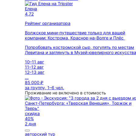
Елена
4,72
Рейтинг организатора
Волжское мини-путешествие только для вашей
компании: Кострома, Красное-на-Волге и Плёс
Попробовать костромской сыр, погулять по местам
Левитана и заглянуть в Музей ювелирного искусств
10–11 авг
11–12 авг
12–13 авг
...
85 000 ₽
за группу, 1–6 чел.
Проживание не включено в стоимость
скидка
40%
2 дня
авторский тур