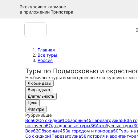
Экскурсии в кармане
в приложении Трипстера
Главная
Все туры
Россия
Туры по Подмосковью и окрестно
Необычные туры и многодневные экскурсии от мес
Любые даты
Вид отдыха
Длительность
Цена
Фильтры
Рубрики
Ещё
Все
62
Со скидкой
1
Обзорные
45
Перезагрузка
58
За г
включено
6
Однодневные туры
36
Автобусные туры
3
Все
62
Обзорные
45
За городом и природа
50
Туры на
Со скидкой
1
Перезагрузка
58
История и архитектура