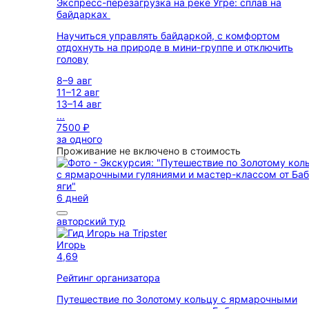
Экспресс-перезагрузка на реке Угре: сплав на
байдарках
Научиться управлять байдаркой, с комфортом
отдохнуть на природе в мини-группе и отключить
голову
8–9 авг
11–12 авг
13–14 авг
...
7500 ₽
за одного
Проживание не включено в стоимость
6 дней
авторский тур
Игорь
4,69
Рейтинг организатора
Путешествие по Золотому кольцу с ярмарочными