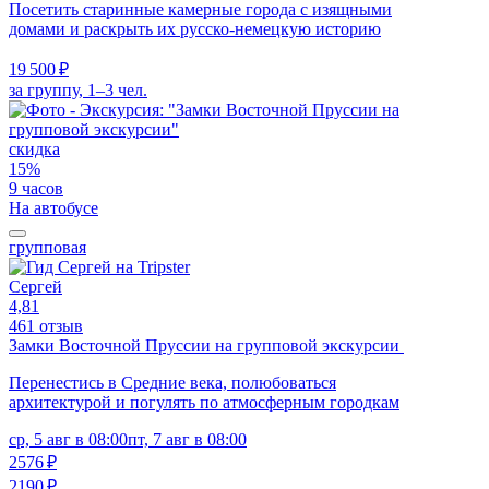
Посетить старинные камерные города с изящными
домами и раскрыть их русско-немецкую историю
19 500 ₽
за группу, 1–3 чел.
скидка
15%
9 часов
На автобусе
групповая
Сергей
4,81
461 отзыв
Замки Восточной Пруссии на групповой экскурсии
Перенестись в Средние века, полюбоваться
архитектурой и погулять по атмосферным городкам
ср, 5 авг в 08:00
пт, 7 авг в 08:00
2576 ₽
2190 ₽