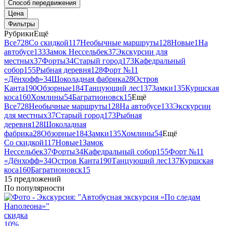
Способ передвижения
Цена
Фильтры
Рубрики
Ещё
Все
728
Со скидкой
117
Необычные маршруты
128
Новые
1
На
автобусе
133
Замок Нессельбек
37
Экскурсии для
местных
37
Форты
34
Старый город
173
Кафедральный
собор
155
Рыбная деревня
128
Форт №11
«Дёнхофф»
34
Шоколадная фабрика
28
Остров
Канта
190
Обзорные
184
Танцующий лес
137
Замки
135
Куршская
коса
160
Хомлины
54
Багратионовск
15
Ещё
Все
728
Необычные маршруты
128
На автобусе
133
Экскурсии
для местных
37
Старый город
173
Рыбная
деревня
128
Шоколадная
фабрика
28
Обзорные
184
Замки
135
Хомлины
54
Ещё
Со скидкой
117
Новые
1
Замок
Нессельбек
37
Форты
34
Кафедральный собор
155
Форт №11
«Дёнхофф»
34
Остров Канта
190
Танцующий лес
137
Куршская
коса
160
Багратионовск
15
15 предложений
По популярности
скидка
10%