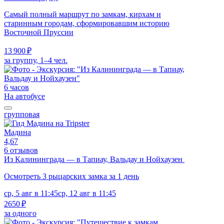
Самый полный маршрут по замкам, кирхам и
старинным городам, сформировавшим историю
Восточной Пруссии
13 900 ₽
за группу, 1–4 чел.
6 часов
На автобусе
групповая
Мадина
4,67
6 отзывов
Из Калининграда — в Тапиау, Вальдау и Нойхаузен
Осмотреть 3 рыцарских замка за 1 день
ср, 5 авг в 11:45
ср, 12 авг в 11:45
2650 ₽
за одного