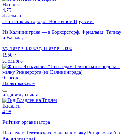
Наталья
4,75
4 отзыва
Тени старых городов Восточной Пруссии
Из Калининграда — в Борхерсторф, Фридланд, Тапиау
и Вальдау
вт, 4 авг в 13:00
вт, 11 авг в 13:00
1950 ₽
за одного
9 часов
На автомобиле
индивидуальная
Владлен
4,98
Рейтинг организатора
По следам Тевтонского ордена к маяку Риндерорта (из
Калининграда)