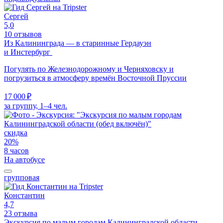
Сергей
5,0
10 отзывов
Из Калининграда — в старинные Гердауэн
и Инстербург
Погулять по Железнодорожному и Черняховску и
погрузиться в атмосферу времён Восточной Пруссии
17 000 ₽
за группу, 1–4 чел.
скидка
20%
8 часов
На автобусе
групповая
Константин
4,7
23 отзыва
Экскурсия по малым городам Калининградской области