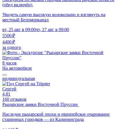
(обед включён)
Увидеть самую высокую колокольню и взглянуть на
местный Беломорканал
вт, 25 авг в 09:00
чт, 27 авг в 09:00
5500 ₽
4400 ₽
за одного
8 часов
На автомобиле
индивидуальная
Сергей
4,81
160 отзывов
Рыцарские замки Восточной Пруссии
Наследие рыцарской эпохи и европейское очарование
старинных городков — из Калининграда