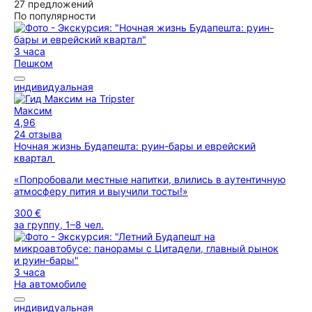
27 предложений
По популярности
3 часа
Пешком
индивидуальная
Максим
4,96
24 отзыва
Ночная жизнь Будапешта: руин-бары и еврейский
квартал
«Попробовали местные напитки, влились в аутентичную
атмосферу пития и выучили тосты!»
300 €
за группу, 1–8 чел.
3 часа
На автомобиле
индивидуальная