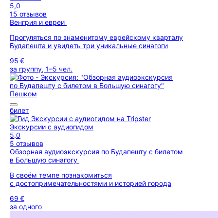
5,0
15 отзывов
Венгрия и евреи
Прогуляться по знаменитому еврейскому кварталу
Будапешта и увидеть три уникальные синагоги
95 €
за группу, 1–5 чел.
Пешком
билет
Экскурсии с аудиогидом
5,0
5 отзывов
Обзорная аудиоэкскурсия по Будапешту с билетом
в Большую синагогу
В своём темпе познакомиться
с достопримечательностями и историей города
69 €
за одного