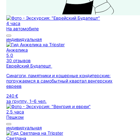
4 часа
На автомобиле
индивидуальная
Анжелика
5,0
30 отзывов
Еврейский Будапешт
Синагоги, памятники и кошерные кондитерские:
погружаемся в самобытный квартал венгерских
евреев
240 €
за группу, 1–6 чел.
2,5 часа
Пешком
индивидуальная
Светлана