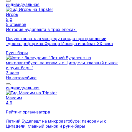
индивидуальная
Игорь
5,0
5 отзывов
История Будапешта в трех эпохах
Почувствовать атмосферу города при правлении
турков, реформах Франца Иосифа и войнах XX века
Руин-бары
3 часа
На автомобиле
индивидуальная
Максим
4,9
Рейтинг организатора
Летний Будапешт на микроавтобусе: панорамы с
Цитадели, главный рынок и руин-бары