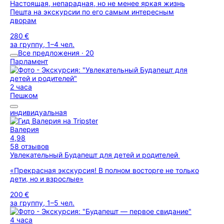
Настоящая, непарадная, но не менее яркая жизнь
Пешта на экскурсии по его самым интересным
дворам
280 €
за группу, 1–4 чел.
Все предложения · 20
Парламент
2 часа
Пешком
индивидуальная
Валерия
4,98
58 отзывов
Увлекательный Будапешт для детей и родителей
«Прекрасная экскурсия! В полном восторге не только
дети, но и взрослые»
200 €
за группу, 1–5 чел.
4 часа