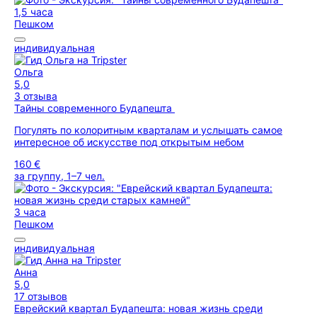
1,5 часа
Пешком
индивидуальная
Ольга
5,0
3 отзыва
Тайны современного Будапешта
Погулять по колоритным кварталам и услышать самое
интересное об искусстве под открытым небом
160 €
за группу, 1–7 чел.
3 часа
Пешком
индивидуальная
Анна
5,0
17 отзывов
Еврейский квартал Будапешта: новая жизнь среди