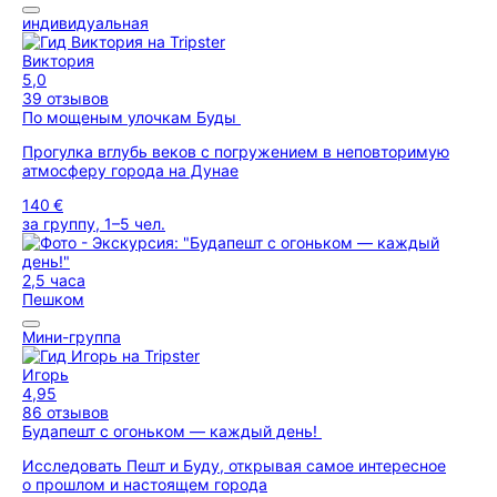
индивидуальная
Виктория
5,0
39 отзывов
По мощеным улочкам Буды
Прогулка вглубь веков с погружением в неповторимую
атмосферу города на Дунае
140 €
за группу, 1–5 чел.
2,5 часа
Пешком
Мини-группа
Игорь
4,95
86 отзывов
Будапешт с огоньком — каждый день!
Исследовать Пешт и Буду, открывая самое интересное
о прошлом и настоящем города