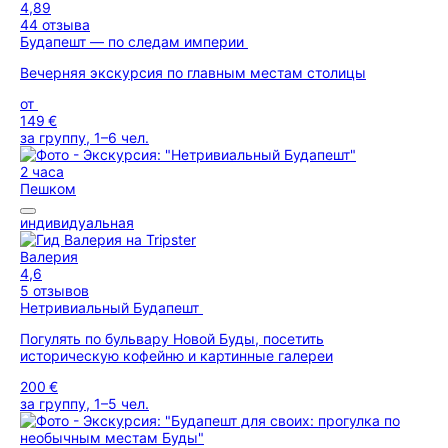
4,89
44 отзыва
Будапешт — по следам империи
Вечерняя экскурсия по главным местам столицы
от
149 €
за группу, 1–6 чел.
2 часа
Пешком
индивидуальная
Валерия
4,6
5 отзывов
Нетривиальный Будапешт
Погулять по бульвару Новой Буды, посетить
историческую кофейню и картинные галереи
200 €
за группу, 1–5 чел.