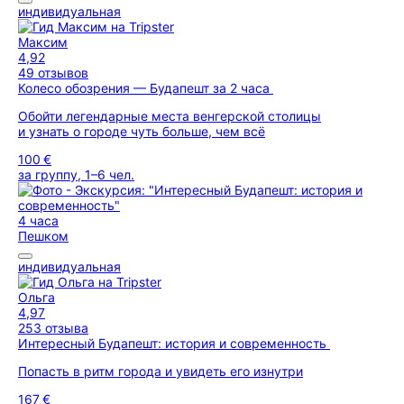
индивидуальная
Максим
4,92
49 отзывов
Колесо обозрения — Будапешт за 2 часа
Обойти легендарные места венгерской столицы
и узнать о городе чуть больше, чем всё
100 €
за группу, 1–6 чел.
4 часа
Пешком
индивидуальная
Ольга
4,97
253 отзыва
Интересный Будапешт: история и современность
Попасть в ритм города и увидеть его изнутри
167 €