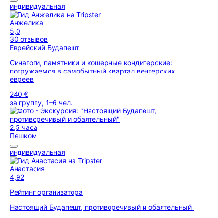
индивидуальная
Анжелика
5,0
30 отзывов
Еврейский Будапешт
Синагоги, памятники и кошерные кондитерские:
погружаемся в самобытный квартал венгерских
евреев
240 €
за группу, 1–6 чел.
2,5 часа
Пешком
индивидуальная
Анастасия
4,92
Рейтинг организатора
Настоящий Будапешт, противоречивый и обаятельный