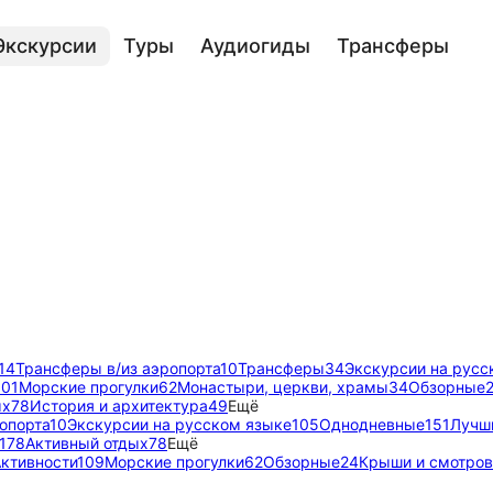
Экскурсии
Туры
Аудиогиды
Трансферы
14
Трансферы в/из аэропорта
10
Трансферы
34
Экскурсии на русс
101
Морские прогулки
62
Монастыри, церкви, храмы
34
Обзорные
ых
78
История и архитектура
49
Ещё
опорта
10
Экскурсии на русском языке
105
Однодневные
151
Лучш
178
Активный отдых
78
Ещё
ктивности
109
Морские прогулки
62
Обзорные
24
Крыши и смотро