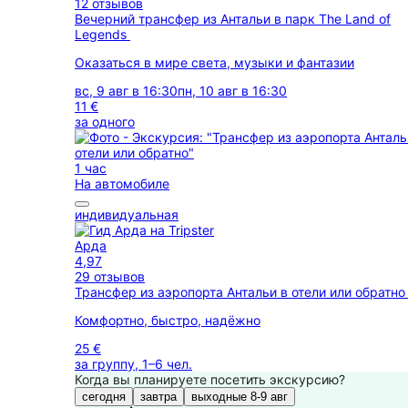
12 отзывов
Вечерний трансфер из Антальи в парк The Land of
Legends
Оказаться в мире света, музыки и фантазии
вс, 9 авг в 16:30
пн, 10 авг в 16:30
11 €
за одного
1 час
На автомобиле
индивидуальная
Арда
4,97
29 отзывов
Трансфер из аэропорта Антальи в отели или обратн
Комфортно, быстро, надёжно
25 €
за группу, 1–6 чел.
Когда вы планируете посетить экскурсию?
сегодня
завтра
выходные 8-9 авг