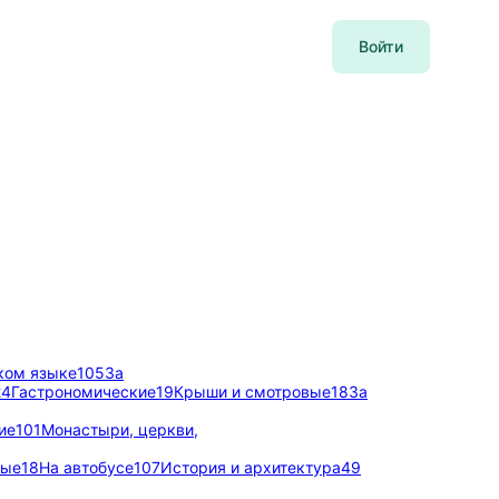
Войти
ком языке
105
За
24
Гастрономические
19
Крыши и смотровые
18
За
ие
101
Монастыри, церкви,
вые
18
На автобусе
107
История и архитектура
49