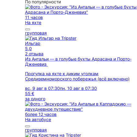
По популярности
11 часов
На яхте
групповая
Ильгар
5,0
2 отзыва
Из Антальи — в голубые бухты Адрасана и Порто-
Дженевиз
Прогулка на яхте к диким уголкам
Средиземноморского побережья (всё включено)
вс, 9 авг в 07:30
пн, 10 авг в 07:30
55 €
за одного
более 12 часов
На автобусе
групповая