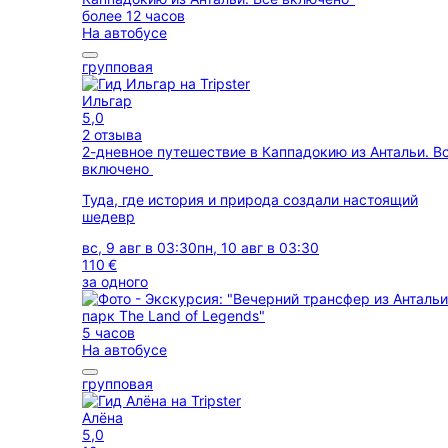
более 12 часов
На автобусе
групповая
Ильгар
5,0
2 отзыва
2-дневное путешествие в Каппадокию из Антальи. В
включено
Туда, где история и природа создали настоящий
шедевр
вс, 9 авг в 03:30
пн, 10 авг в 03:30
110 €
за одного
5 часов
На автобусе
групповая
Алёна
5,0