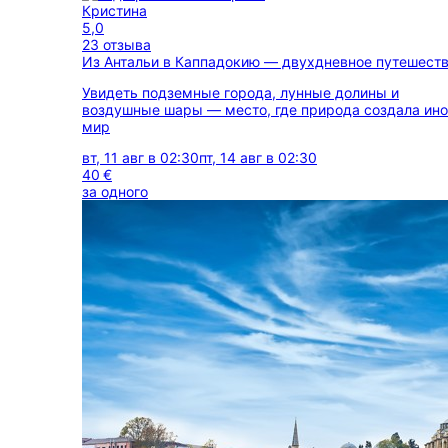
Кристина
5,0
23 отзыва
Из Антальи в Каппадокию — двухдневное путешест
Увидеть подземные города, лунные долины и
воздушные шары — место, где природа создала ин
мир
вт, 11 авг в 02:30
пт, 14 авг в 02:30
40 €
за одного