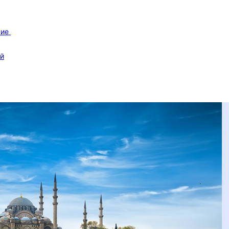
вие
ой