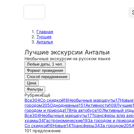
Главная
Турция
Анталья
Лучшие экскурсии Антальи
Необычные экскурсии на русском языке
Любые даты, 1 чел.
Формат проведения
Способ передвижения
Цена
Фильтры
Рубрики
Ещё
Все
304
Со скидкой
16
Необычные маршруты
17
Новые
городом
205
Однодневные
151
Активности
109
Лучшие
городом и природа
178
На автобусе
107
Активный отд
Все
304
Необычные маршруты
17
Трансферы в/из аэр
храмы
34
Гастрономические
19
За городом и природа
Со скидкой
16
Новые
14
Трансферы
34
За городом
205
А
101 предложение