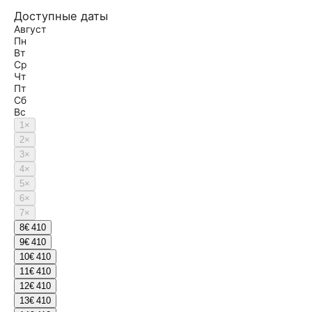
Доступные даты
Август
Пн
Вт
Ср
Чт
Пт
Сб
Вс
1
×
2
×
3
×
4
×
5
×
6
×
7
×
8
€ 410
9
€ 410
10
€ 410
11
€ 410
12
€ 410
13
€ 410