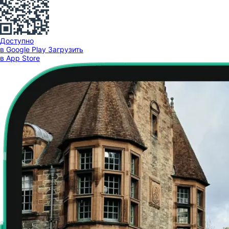
Доступно
в Google Play
Загрузить
в App Store