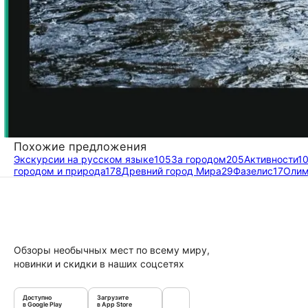
Похожие предложения
Экскурсии на русском языке
105
За городом
205
Активности
1
городом и природа
178
Древний город Мира
29
Фазелис
17
Олим
Обзоры необычных мест по всему миру,
новинки и скидки в наших соцсетях
Доступно
Загрузите
в Google Play
в App Store