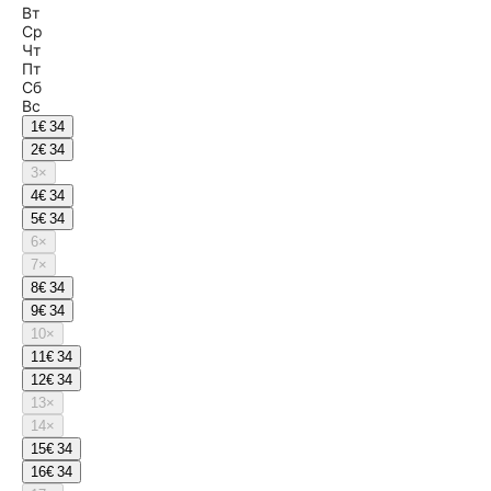
Вт
Ср
Чт
Пт
Сб
Вс
1
€ 34
2
€ 34
3
×
4
€ 34
5
€ 34
6
×
7
×
8
€ 34
9
€ 34
10
×
11
€ 34
12
€ 34
13
×
14
×
15
€ 34
16
€ 34