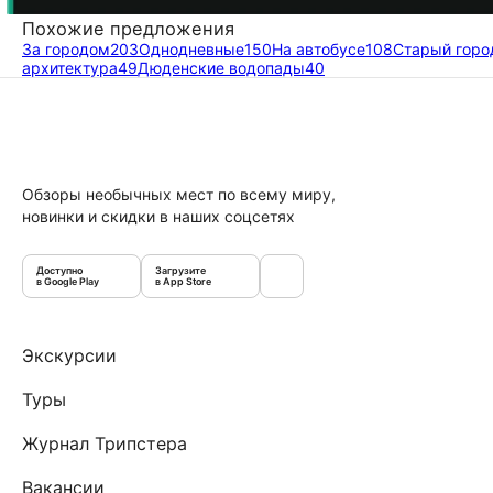
Похожие предложения
За городом
203
Однодневные
150
На автобусе
108
Старый горо
архитектура
49
Дюденские водопады
40
Обзоры необычных мест по всему миру,
новинки и скидки в наших соцсетях
Доступно
Загрузите
в Google Play
в App Store
Экскурсии
Туры
Журнал Трипстера
Вакансии