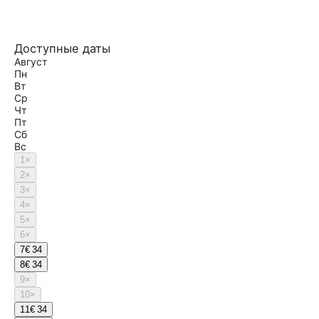
Доступные даты
Август
Пн
Вт
Ср
Чт
Пт
Сб
Вс
1
×
2
×
3
×
4
×
5
×
6
×
7
€ 34
8
€ 34
9
×
10
×
11
€ 34