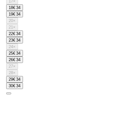
17
×
18
€ 34
19
€ 34
20
×
21
×
22
€ 34
23
€ 34
24
×
25
€ 34
26
€ 34
27
×
28
×
29
€ 34
30
€ 34