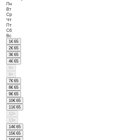
Пн
Вт
Ср
Чт
Пт
Сб
Вс
1
€ 65
2
€ 65
3
€ 65
4
€ 65
5
×
6
×
7
€ 65
8
€ 65
9
€ 65
10
€ 65
11
€ 65
12
×
13
×
14
€ 65
15
€ 65
16
€ 65