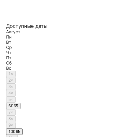
Доступные даты
Август
Пн
Вт
Ср
Чт
Пт
Сб
Вс
1
×
2
×
3
×
4
×
5
×
6
€ 65
7
×
8
×
9
×
10
€ 65