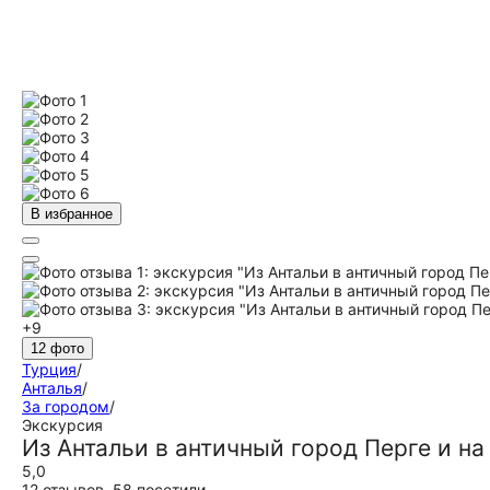
В избранное
+9
12 фото
Турция
/
Анталья
/
За городом
/
Экскурсия
Из Антальи в античный город Перге и н
5,0
12 отзывов
,
58 посетили